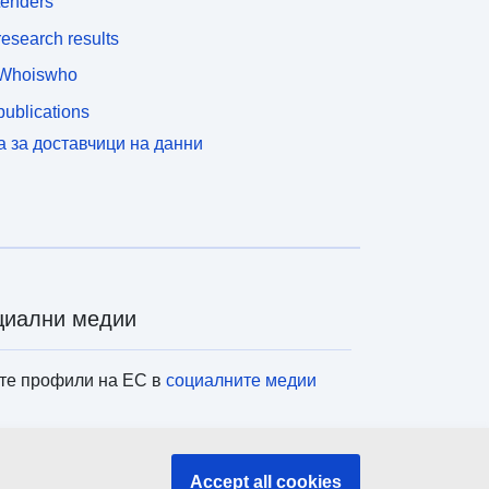
tenders
esearch results
Whoiswho
ublications
а за доставчици на данни
циални медии
те профили на ЕС в
социалните медии
титуции и органи на ЕС
Accept all cookies