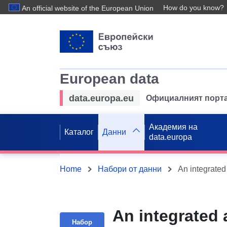
How do you know?
An official website of the European Union
European data
data.europa.eu
Официалният порта
Академия на
Каталог
Данни
data.europa
Home
Набори от данни
An integrated
Набор