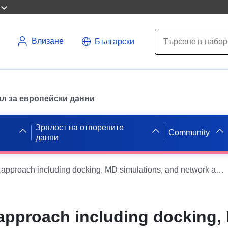
Влизане
Български
л за европейски данни
Зрялост на отворените
Community
данни
An integrated approach including docking, MD simulations, and network analysis highlights the action mechanism of the cardiac hERG activator RPR260243
 approach including docking,