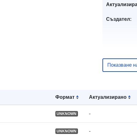
Актуализира
Създател:
Показване н
Формат
Актуализирано
-
UNKNOWN
-
UNKNOWN