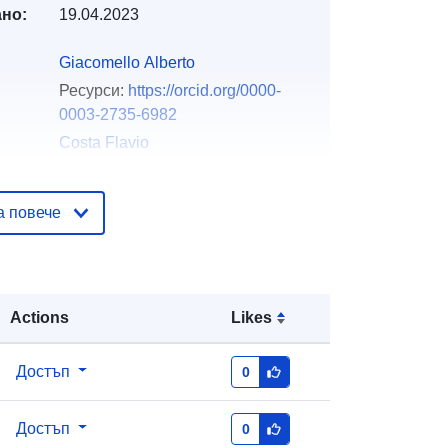
но:
19.04.2023
Giacomello Alberto
Ресурси:
https://orcid.org/0000-
0003-2735-6982
Costa Flavio
Ресурси:
https://orcid.org/0000-
0002-2132-0658
а повече
Guardiani Carlo
Ресурси:
https://orcid.org/0000-
0002-8914-9260
Ocello Riccardo
Actions
Likes
Ресурси:
https://orcid.org/0000-
0002-8343-647X
Достъп
0
Masetti Matteo
Ресурси:
https://orcid.org/0000-
Достъп
0
0002-3757-7802