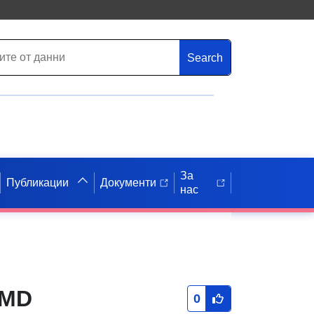
Search
За
Публикации
Документи
нас
 MD
0