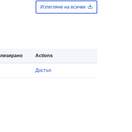
public
Изтегляне на всички
https://doi.org/10.5281/zenodo.7808
253
Ресурси:
http://purl.org/dc/dcmitype/Dataset
ализирано
Actions
Достъп