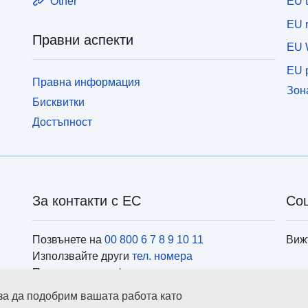
EU 
Other
EU r
Правни аспекти
EU 
EU p
Правна информация
Зон
Бисквитки
Достъпност
За контакти с ЕС
Со
Позвънете на
00 800 6 7 8 9 10 11
Виж
Използвайте други
тел. номера
Пишете ни чрез
формуляра за контакти
Посетете ни в
центровете на ЕС
Инс
 за да подобрим вашата работа като