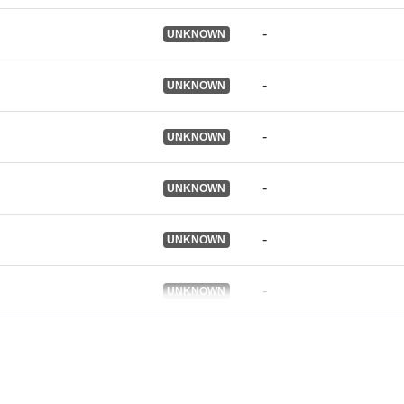
-
Издател:
UNKNOWN
Каталожен
-
UNKNOWN
запис:
-
UNKNOWN
-
UNKNOWN
Идентифика
и:
-
UNKNOWN
Други
идентифика
-
UNKNOWN
:
uriRef: