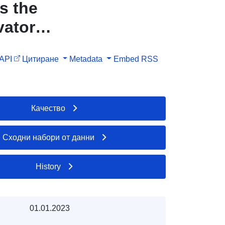
s the
vator
API
Цитиране
Metadata
Embed
RSS
Качество
Сходни набори от данни
History
01.01.2023