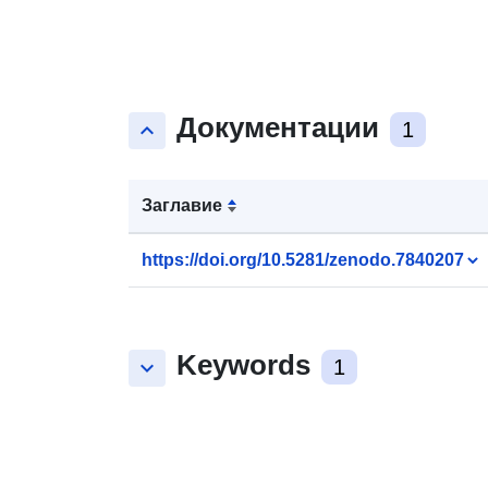
Документации
keyboard_arrow_up
1
Заглавие
https://doi.org/10.5281/zenodo.7840207
Keywords
keyboard_arrow_down
1