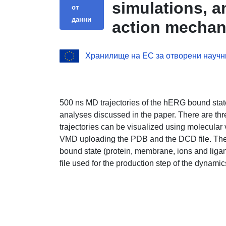
simulations, a
от
данни
action mechan
RPR260243
Хранилище на ЕС за отворени научн
500 ns MD trajectories of the hERG bound state
analyses discussed in the paper. There are thr
trajectories can be visualized using molecular
VMD uploading the PDB and the DCD file. The
bound state (protein, membrane, ions and ligan
file used for the production step of the dynami