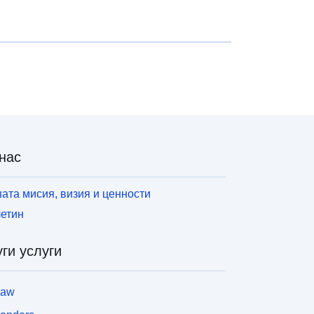
нас
ата мисия, визия и ценности
етин
ги услуги
law