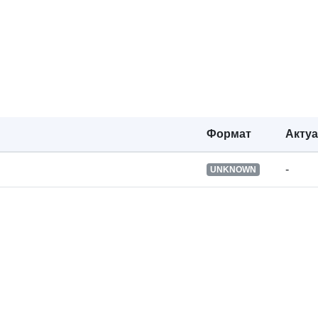
Права за
достъп:
Версия на:
Тип:
Формат
Акту
-
UNKNOWN