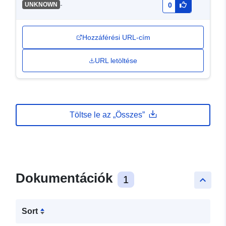
-
UNKNOWN
0
Hozzáférési URL-cím
URL letöltése
Töltse le az „Összes”
Dokumentációk
1
keyboard_arrow_up
Sort