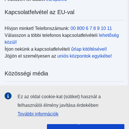
Kapcsolatfelvétel az EU-val
Hívjon minket! Telefonszámunk:
00 800 6 7 8 9 10 11
Válasszon a többi telefonos kapcsolatfelvételi
lehetőség
közül!
Írjon nekünk a kapcsolatfelvételi
űrlap kitöltésével!
Jöjjön el személyesen az
uniós központok egyikébe!
Közösségi média
Kövesse az EU
közösségi oldalait!
Ez az oldal cookie-kat (sütiket) használ a
felhasználói élmény javítása érdekében
Uniós intézmények és szervek
További információk
Keresés az uniós intézmények és szervek körében