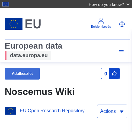
How do you know?
Bejelentkezés
European data
data.europa.eu
0
Adatkészlet
Noscemus Wiki
EU Open Research Repository
Actions