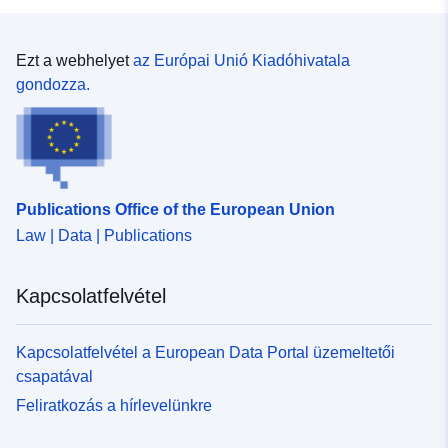
Azonosítók:
https://doi.org/10.5281/zenodo.78
Ezt a webhelyet
az Európai Unió Kiadóhivatala
Egyéb
gondozza.
azonosítók:
uriRef:
http://data.europa.eu/88u/dataset/o
zenodo-org-7855322
Hozzáférési
public
Publications Office of the European Union
jogosultságok:
Law | Data | Publications
Valaminek a
https://doi.org/10.5281/zenodo.78
Kapcsolatfelvétel
verziója:
Típus:
Erőforrás:
Kapcsolatfelvétel a European Data Portal üzemeltetői
http://purl.org/dc/dcmitype/Dataset
csapatával
Feliratkozás a hírlevelünkre