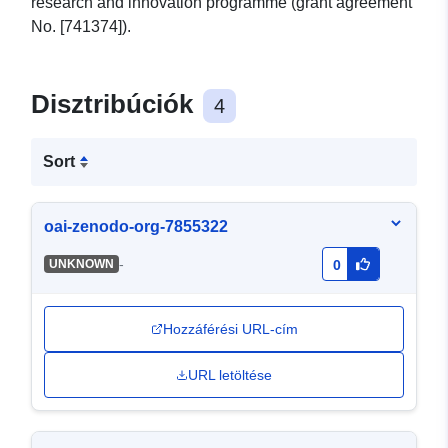
research and innovation programme (grant agreement
No. [741374]).
Disztribúciók
4
Sort
oai-zenodo-org-7855322
-
UNKNOWN
0
Hozzáférési URL-cím
URL letöltése