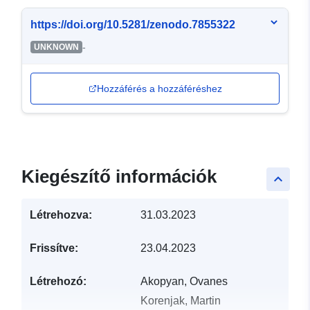
https://doi.org/10.5281/zenodo.7855322
-
UNKNOWN
Hozzáférés a hozzáféréshez
Kiegészítő információk
keyboard_arrow_up
Létrehozva:
31.03.2023
Frissítve:
23.04.2023
Létrehozó:
Akopyan, Ovanes
Korenjak, Martin