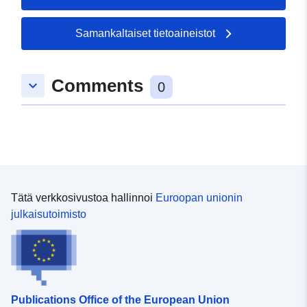
Samankaltaiset tietoaineistot
Comments
keyboard_arrow_down
0
Tätä verkkosivustoa hallinnoi
Euroopan unionin
julkaisutoimisto
Publications Office of the European Union