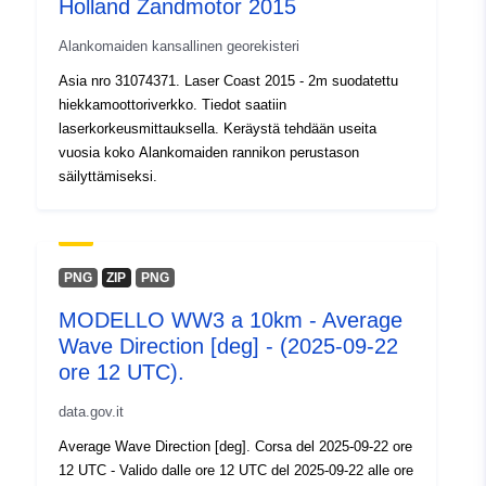
Holland Zandmotor 2015
uriRef:
http://data.europa.eu/88u/dataset/o
Alankomaiden kansallinen georekisteri
zenodo-org-7892173
Asia nro 31074371. Laser Coast 2015 - 2m suodatettu
hiekkamoottoriverkko. Tiedot saatiin
On versio:
https://doi.org/10.5281/zenodo.78
laserkorkeusmittauksella. Keräystä tehdään useita
vuosia koko Alankomaiden rannikon perustason
Tyyppi:
Tietoaineistolinkki:
säilyttämiseksi.
http://purl.org/dc/dcmitype/Dataset
PNG
ZIP
PNG
MODELLO WW3 a 10km - Average
Wave Direction [deg] - (2025-09-22
ore 12 UTC).
data.gov.it
Average Wave Direction [deg]. Corsa del 2025-09-22 ore
12 UTC - Valido dalle ore 12 UTC del 2025-09-22 alle ore