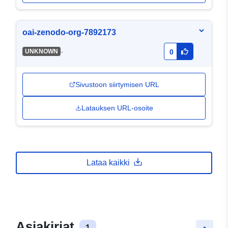
oai-zenodo-org-7892173
-
UNKNOWN
0
Sivustoon siirtymisen URL
Latauksen URL-osoite
Lataa kaikki
Asiakirjat
1