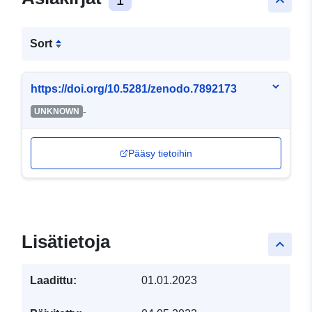
keyboard_arrow_up
Sort
https://doi.org/10.5281/zenodo.7892173
-
UNKNOWN
Pääsy tietoihin
Lisätietoja
keyboard_arrow_up
Laadittu:
01.01.2023