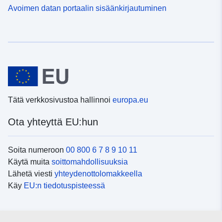
Avoimen datan portaalin sisäänkirjautuminen
Tätä verkkosivustoa hallinnoi
europa.eu
Ota yhteyttä EU:hun
Soita numeroon
00 800 6 7 8 9 10 11
Käytä muita
soittomahdollisuuksia
Lähetä viesti
yhteydenottolomakkeella
Käy
EU:n tiedotuspisteessä
Sosiaalinen media