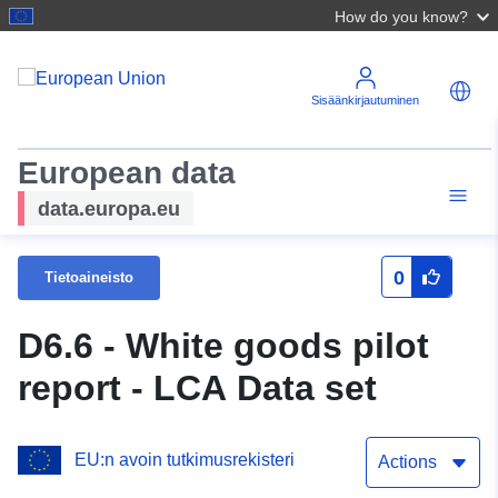
How do you know?
Sisäänkirjautuminen
European data
data.europa.eu
0
Tietoaineisto
D6.6 - White goods pilot
report - LCA Data set
EU:n avoin tutkimusrekisteri
Actions