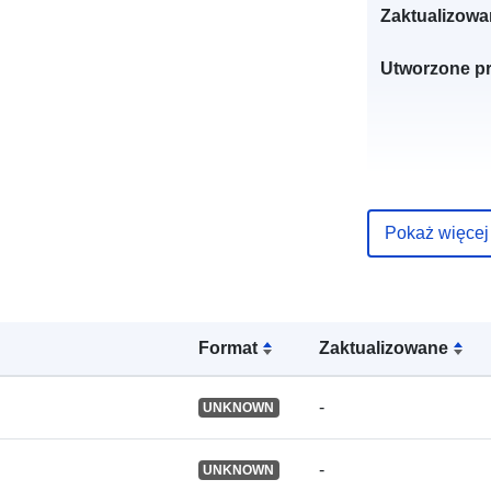
Zaktualizowa
Utworzone pr
Pokaż więcej
Języki:
Wydawca:
Format
Zaktualizowane
Zapis katalo
-
UNKNOWN
-
UNKNOWN