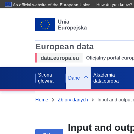
How do you know?
An official website of the European Union
European data
data.europa.eu
Oficjalny portal eur
Strona
Akademia
Dane
główna
data.europa
Home
Zbiory danych
Input and outp