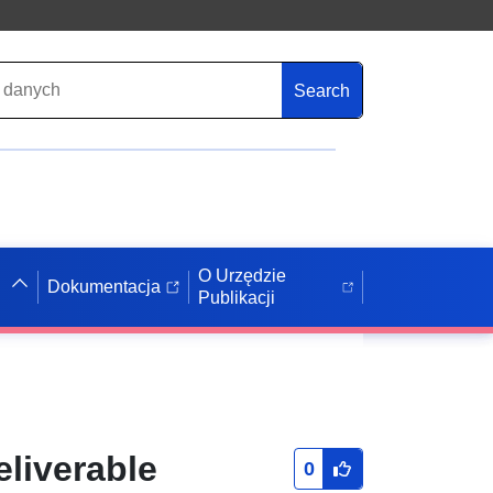
Search
O Urzędzie
Dokumentacja
Publikacji
eliverable
0