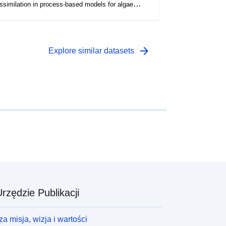
ssimilation in process-based models for algae
loom forecasting - Section 3)
arrow_forward
Explore similar datasets
rzędzie Publikacji
a misja, wizja i wartości