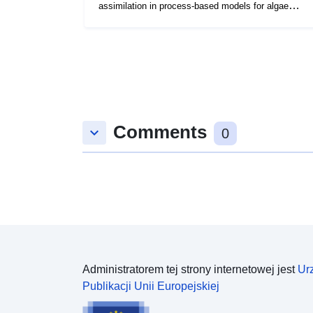
assimilation in process-based models for algae
bloom forecasting - Section 4)
Comments
keyboard_arrow_down
0
Administratorem tej strony internetowej jest
Ur
Publikacji Unii Europejskiej