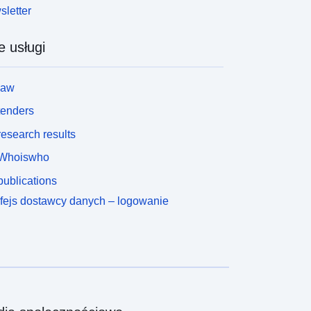
letter
e usługi
law
tenders
esearch results
Whoiswho
ublications
rfejs dostawcy danych – logowanie