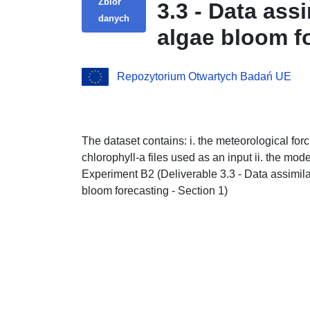
Zbiór
3.3 - Data ass
danych
algae bloom fo
Repozytorium Otwartych Badań UE
The dataset contains: i. the meteorological for
chlorophyll-a files used as an input ii. the mod
Experiment B2 (Deliverable 3.3 - Data assimil
bloom forecasting - Section 1)