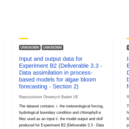
UNKNOWN
UNKNOWN
Input and output data for
Experiment B2 (Deliverable 3.3 -
Data assimilation in process-
based models for algae bloom
forecasting - Section 2)
Repozytorium Otwartych Badań UE
R
The dataset contains: i. the meteorological forcing,
T
hydrological boundary condition and chlorophyll-a
h
files used as an input ii. the model output and skill
f
produced for Experiment B2 (Deliverable 3.3 - Data
p