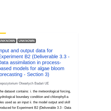
UNKNOWN
UNKNOWN
Input and output data for
Experiment B2 (Deliverable 3.3 -
Data assimilation in process-
based models for algae bloom
forecasting - Section 3)
epozytorium Otwartych Badań UE
he dataset contains: i. the meteorological forcing,
ydrological boundary condition and chlorophyll-a
iles used as an input ii. the model output and skill
roduced for Experiment B2 (Deliverable 3.3 - Data