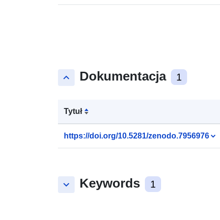
Dokumentacja
keyboard_arrow_up
1
Tytuł
https://doi.org/10.5281/zenodo.7956976
Keywords
keyboard_arrow_down
1