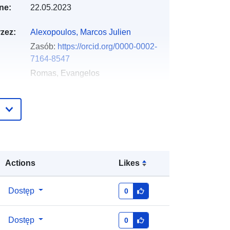
ne:
22.05.2023
zez:
Alexopoulos, Marcos Julien
Zasób:
https://orcid.org/0000-0002-
7164-8547
Romas, Evangelos
Tzimas, Apostolos
English
Zenodo
Actions
Likes
gu:
Dodany do data.europa.eu:
29 July
2026
Dostęp
0
Zaktualizowano dane.europa.eu:
30
July 2026
Dostęp
0