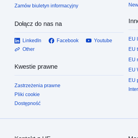
News
Zamów biuletyn informacyjny
Inn
Dołącz do nas na
EU 
LinkedIn
Facebook
Youtube
EU 
Other
EU r
Kwestie prawne
EU 
EU p
Zastrzeżenia prawne
Inte
Pliki cookie
Dostępność