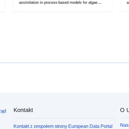
assimilation in process-based models for algae
a
bloom forecasting - Section 2)
b
Kontakt
O U
ząd
Nasz
Kontakt z zespołem strony European Data Portal