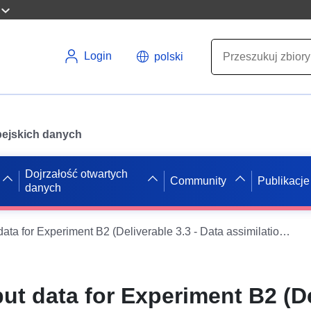
Login
polski
opejskich danych
Dojrzałość otwartych
Community
Publikacje
danych
Input and output data for Experiment B2 (Deliverable 3.3 - Data assimilation in process-based models for algae bloom forecasting - Section 1)
ut data for Experiment B2 (D