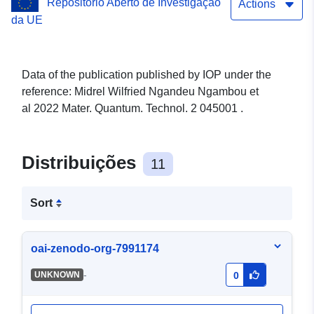
Repositório Aberto de Investigação
ensembles in high-quality
Actions
da UE
CVD diamond
Data of the publication published by IOP under the
reference: Midrel Wilfried Ngandeu Ngambou et
al 2022 Mater. Quantum. Technol. 2 045001 .
Distribuições
11
Sort
oai-zenodo-org-7991174
-
UNKNOWN
0