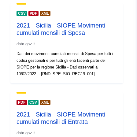
uriRef:
http://data.europa.eu/88u/dataset/o
zenodo-org-7991174
CSV
PDF
XML
2021 - Sicilia - SIOPE Movimenti
É versão de:
https://doi.org/10.5281/zenodo.79
cumulati mensili di Spesa
Tipo:
Recurso:
data.gov.it
http://purl.org/dc/dcmitype/Dataset
Dati dei movimenti cumulati mensili di Spesa per tutti i
codici gestionali e per tutti gli enti facenti parte del
SIOPE per la regione Sicilia - Dati osservati al
10/02/2022. - [RND_SPE_SIO_REG19_001]
PDF
CSV
XML
2021 - Sicilia - SIOPE Movimenti
cumulati mensili di Entrata
data.gov.it