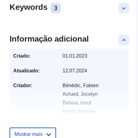
Keywords
3
keyboard_arrow_down
Informação adicional
keyboard_arrow_up
Criado:
01.01.2023
Atualizado:
12.07.2024
Criador:
Bénédic, Fabien
Achard, Jocelyn
Balasa, Ionut
Perrin, Pauline
Valentin, Audrey
Tallaire, Alexandre
Mostrar mais
Goldner, Philippe