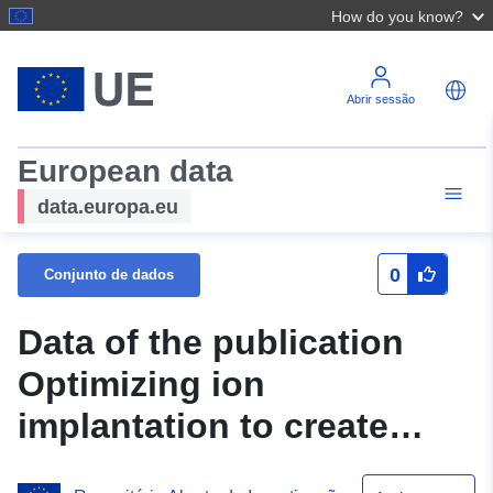
How do you know?
Abrir sessão
European data
data.europa.eu
0
Conjunto de dados
Data of the publication
Optimizing ion
implantation to create
shallow NV centre