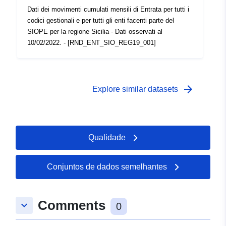
Dati dei movimenti cumulati mensili di Entrata per tutti i
codici gestionali e per tutti gli enti facenti parte del
SIOPE per la regione Sicilia - Dati osservati al
10/02/2022. - [RND_ENT_SIO_REG19_001]
arrow_forward
Explore similar datasets
Qualidade
Conjuntos de dados semelhantes
Comments
keyboard_arrow_down
0