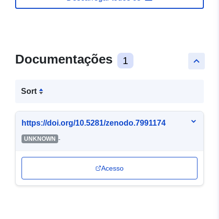
Documentações
1
keyboard_arrow_up
Sort
https://doi.org/10.5281/zenodo.7991174
-
UNKNOWN
Acesso