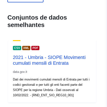
Ngandeu Ngambou, Midrel
Wilfried
Conjuntos de dados
Brinza, Ovidiu
semelhantes
Mille, Vianney
Publicador:
Zenodo
CSV
XML
PDF
Registo do
Acrescentado à data.europa.eu:
catálogo:
29 July 2026
2021 - Umbria - SIOPE Movimenti
cumulati mensili di Entrata
Atualizado em data.europa.eu:
30 July 2026
data.gov.it
Dati dei movimenti cumulati mensili di Entrata per tutti i
Identificadores:
https://doi.org/10.5281/zenodo.79
codici gestionali e per tutti gli enti facenti parte del
SIOPE per la regione Umbria - Dati osservati al
Outros
10/02/2022. - [RND_ENT_SIO_REG10_001]
identificadores: