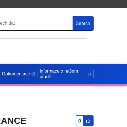
Search
Informace o našem
Dokumentace
úřadě
TRANCE
0