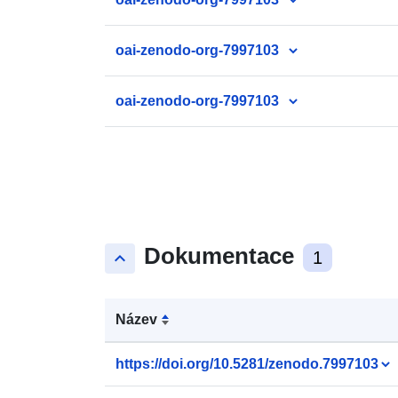
oai-zenodo-org-7997103
oai-zenodo-org-7997103
Dokumentace
keyboard_arrow_up
1
Název
https://doi.org/10.5281/zenodo.7997103