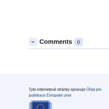
Comments
keyboard_arrow_down
0
Tyto internetové stránky spravuje
Úřad pro
publikace Evropské unie