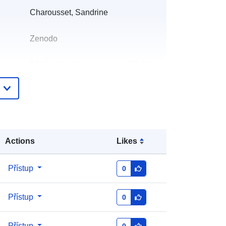
Charousset, Sandrine
Zenodo
Přidáno do data.europa.eu:
29 July
2026
Aktualizace údajů.europa.eu:
30
July 2026
:
https://doi.org/10.5281/zenodo.7997
Actions
Likes
103
Přístup
0
:
Přístup
0
http://data.europa.eu/88u/dataset/oai
-zenodo-org-7997103
Přístup
0