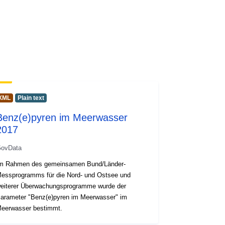
XML
Plain text
Benz(e)pyren im Meerwasser
2017
ovData
m Rahmen des gemeinsamen Bund/Länder-
essprogramms für die Nord- und Ostsee und
eiterer Überwachungsprogramme wurde der
arameter "Benz(e)pyren im Meerwasser" im
eerwasser bestimmt.