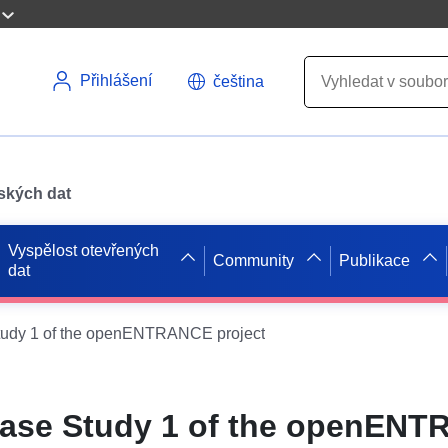
Přihlášení
čeština
pských dat
Vyspělost otevřených
Community
Publikace
dat
Study 1 of the openENTRANCE project
 Case Study 1 of the openEN