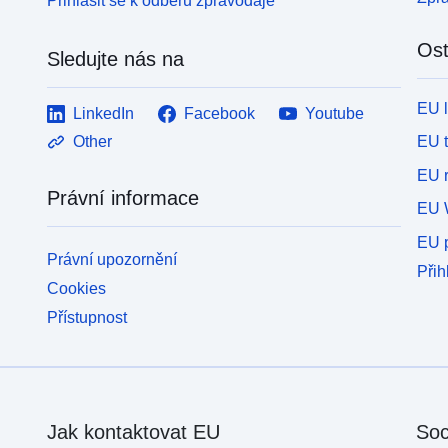
Přihlásit se k odběru zpravodaje
Ost
Sledujte nás na
EU 
LinkedIn
Facebook
Youtube
EU 
Other
EU r
Právní informace
EU 
EU p
Právní upozornění
Přih
Cookies
Přístupnost
Jak kontaktovat EU
Soc