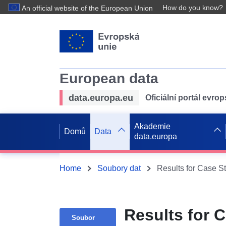
How do you know?
An official website of the European Union
European data
data.europa.eu
Oficiální portál evro
Akademie
Domů
Data
data.europa
Home
Soubory dat
Results for Case 
Results for
Soubor