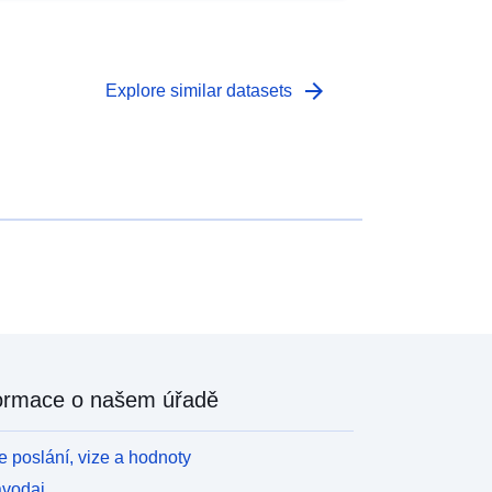
arrow_forward
Explore similar datasets
ormace o našem úřadě
 poslání, vize a hodnoty
avodaj