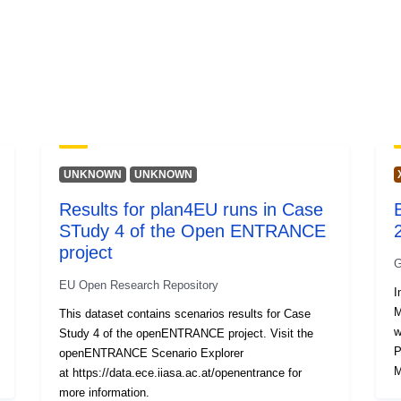
UNKNOWN
UNKNOWN
Results for plan4EU runs in Case
STudy 4 of the Open ENTRANCE
project
G
EU Open Research Repository
I
M
This dataset contains scenarios results for Case
w
Study 4 of the openENTRANCE project. Visit the
P
openENTRANCE Scenario Explorer
M
at https://data.ece.iiasa.ac.at/openentrance for
more information.