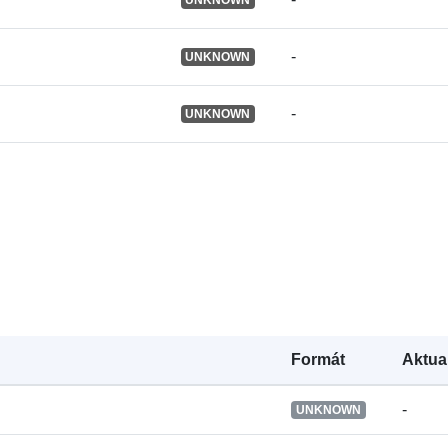
Je verze:
-
UNKNOWN
Typ:
-
UNKNOWN
Formát
Aktua
-
UNKNOWN