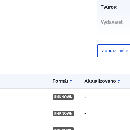
Tvůrce:
Vydavatel:
Katalogový
záznam:
Zobrazit více
Identifikátory
Formát
Aktualizováno
Jiné
-
UNKNOWN
identifikátory
-
UNKNOWN
uriRef:
-
UNKNOWN