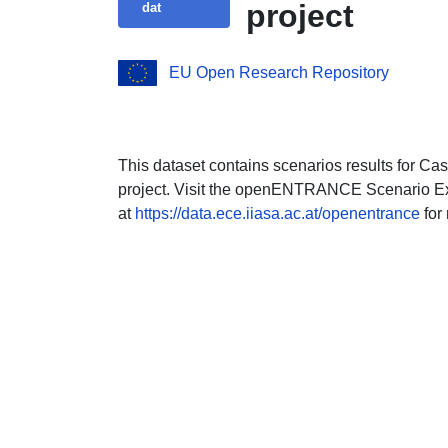
project
dat
EU Open Research Repository
This dataset contains scenarios results for
project. Visit the openENTRANCE Scenario Ex
at
https://data.ece.iiasa.ac.at/openentrance
for