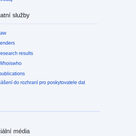
atní služby
law
tenders
esearch results
Whoiswho
ublications
lášení do rozhraní pro poskytovatele dat
iální média