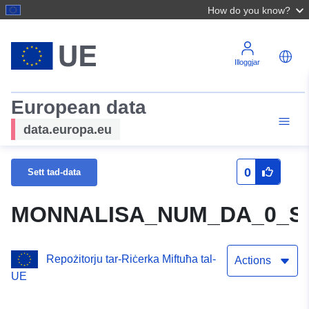
How do you know?
Illoggjar
European data
data.europa.eu
0
Sett tad-data
MONNALISA_NUM_DA_0_SA_
Repożitorju tar-Riċerka Miftuħa tal-
Actions
UE