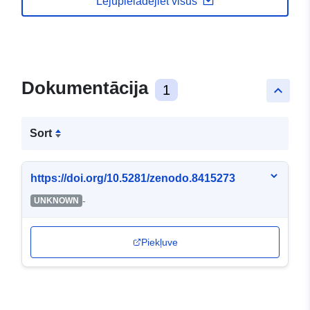
Lejupielādējiet visus
Dokumentācija
1
keyboard_arrow_up
Sort
https://doi.org/10.5281/zenodo.8415273
-
UNKNOWN
Piekļuve