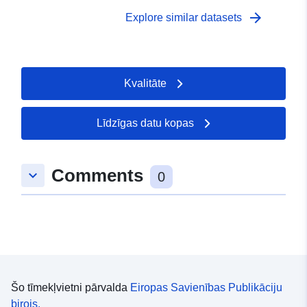
arrow_forward
Explore similar datasets
Kvalitāte
Līdzīgas datu kopas
Comments
keyboard_arrow_down
0
Šo tīmekļvietni pārvalda
Eiropas Savienības Publikāciju
birojs.