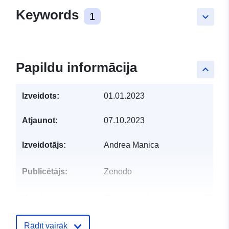
Keywords
1
keyboard_arrow_down
Papildu informācija
keyboard_arrow_up
Izveidots:
01.01.2023
Atjaunot:
07.10.2023
Izveidotājs:
Andrea Manica
Publicētājs:
Zenodo
Kataloga
Pievienots data.europa.eu:
29 Jul
ieraksts:
Jaunākā informācija par Data.euro
30 July 2026
Rādīt vairāk