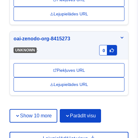
Lejupielādes URL
oai-zenodo-org-8415273
-
UNKNOWN
0
Piekļuves URL
Lejupielādes URL
Show 10 more
Parādīt visu