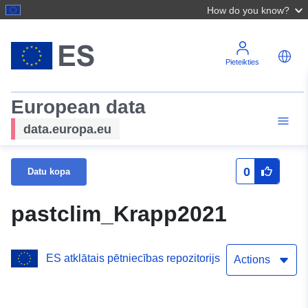
How do you know?
Pieteikties
European data
data.europa.eu
0
Datu kopa
pastclim_Krapp2021
ES atklātais pētniecības repozitorijs
Actions