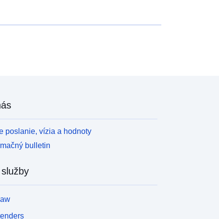
nás
 poslanie, vízia a hodnoty
rmačný bulletin
 služby
law
tenders