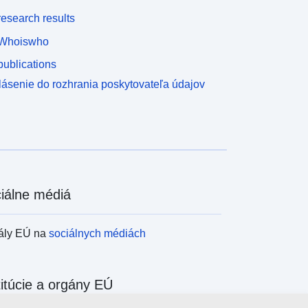
esearch results
Whoiswho
ublications
lásenie do rozhrania poskytovateľa údajov
iálne médiá
ály EÚ na
sociálnych médiách
titúcie a orgány EÚ