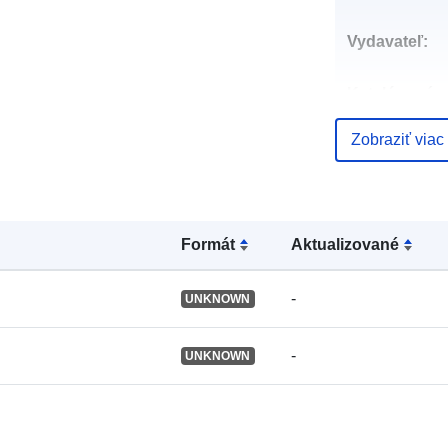
Vydavateľ:
Katalógový
záznam:
Zobraziť viac
Identifikátory
Formát
Aktualizované
Ďalšie
identifikátory
-
UNKNOWN
uriRef:
-
UNKNOWN
Prístupové p