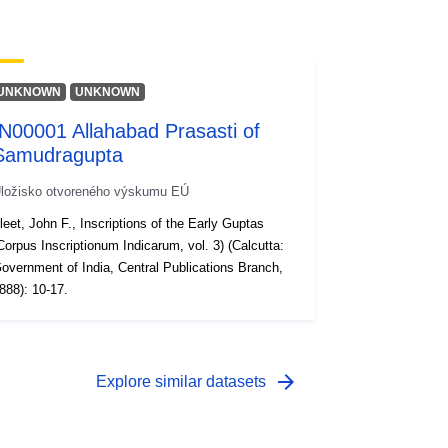
UNKNOWN
UNKNOWN
IN00001 Allahabad Prasasti of
Samudragupta
ložisko otvoreného výskumu EÚ
leet, John F., Inscriptions of the Early Guptas
Corpus Inscriptionum Indicarum, vol. 3) (Calcutta:
overnment of India, Central Publications Branch,
888): 10-17.
arrow_forward
Explore similar datasets