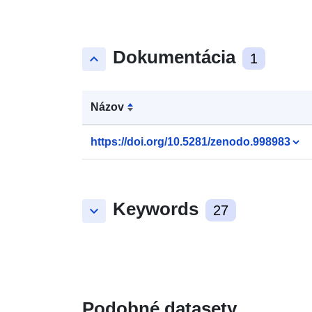
Dokumentácia
keyboard_arrow_up
1
Názov
https://doi.org/10.5281/zenodo.998983
Keywords
keyboard_arrow_down
27
Podobné datasety