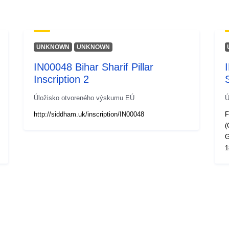
UNKNOWN
UNKNOWN
IN00048 Bihar Sharif Pillar
Inscription 2
Úložisko otvoreného výskumu EÚ
Ú
http://siddham.uk/inscription/IN00048
F
(
G
1