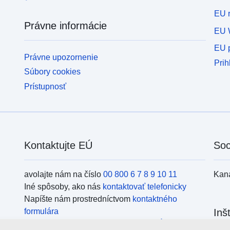
EU r
Právne informácie
EU 
EU p
Právne upozornenie
Prih
Súbory cookies
Prístupnosť
Kontaktujte EÚ
Soc
avolajte nám na číslo
00 800 6 7 8 9 10 11
Kan
Iné spôsoby, ako nás
kontaktovať telefonicky
Napíšte nám prostredníctvom
kontaktného
formulára
Inš
Navštívte nás v niektorom z
centier EÚ