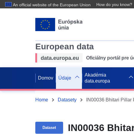
How do you know?
An official website of the European Union
European data
data.europa.eu
Oficiálny portál pre 
Akadémia
Domov
Údaje
data.europa
Home
Datasety
IN00036 Bhitari Pillar
IN00036 Bhitar
Dataset