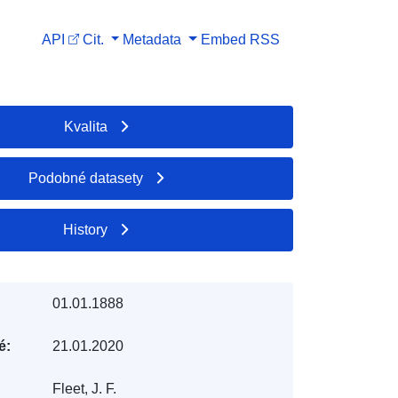
API
Cit.
Metadata
Embed
RSS
Kvalita
Podobné datasety
History
01.01.1888
é:
21.01.2020
Fleet, J. F.