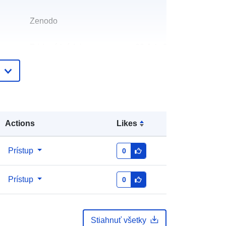
Zenodo
Pridané k údajom.europa.eu:
29 July 2026
Aktualizované na základe údajov.europa.eu:
30 July 2026
:
https://doi.org/10.5281/zenodo.9989
83
Actions
Likes
:
Prístup
0
http://data.europa.eu/88u/dataset/oai
Prístup
0
-zenodo-org-998983
ráva:
public
Stiahnuť všetky