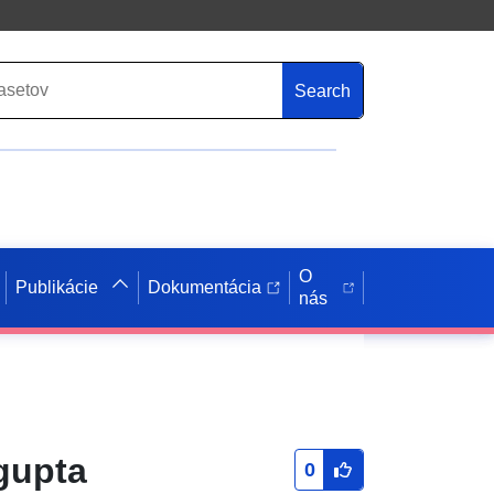
Search
O
Publikácie
Dokumentácia
nás
agupta
0