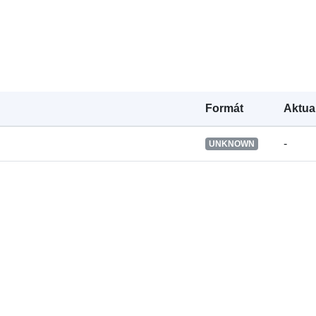
Ide o verziu:
Typ:
Formát
Aktua
-
UNKNOWN