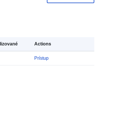
https://doi.org/10.5281/zenodo.9989
82
Zdroj:
http://purl.org/dc/dcmitype/Dataset
lizované
Actions
Prístup