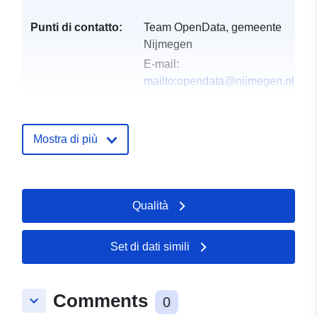
Punti di contatto:
Team OpenData, gemeente
Nijmegen
E-mail:
mailto:opendata@nijmegen.nl
Registro del
Aggiunta a data.europa.eu:
28
catalogo:
July 2026
Mostra di più
Aggiornato su data.europa.eu:
29 July 2026
Qualità
uriRef:
http://data.europa.eu/88u/dataset/
boomhoogtes-2020
Set di dati simili
Periodicità di
unknown
maturazione:
Comments
keyboard_arrow_down
0