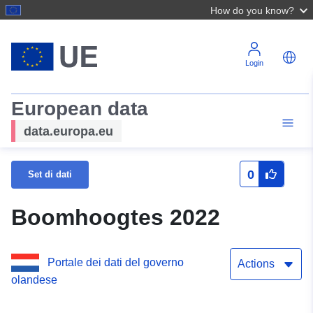
How do you know?
Login
European data
data.europa.eu
0
Set di dati
Boomhoogtes 2022
Portale dei dati del governo
Actions
olandese