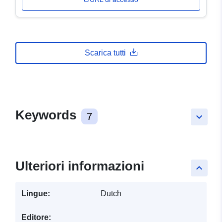
Scarica tutti
Keywords
7
keyboard_arrow_down
Ulteriori informazioni
keyboard_arrow_up
Lingue:
Dutch
Editore: