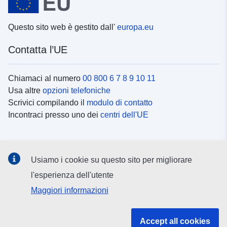
Questo sito web è gestito dall'
europa.eu
Contatta l’UE
Chiamaci al numero
00 800 6 7 8 9 10 11
Usa altre
opzioni telefoniche
Scrivici compilando il
modulo di contatto
Incontraci presso uno dei
centri dell'UE
Social media
Usiamo i cookie su questo sito per migliorare
Cerca i
canali social
l'esperienza dell'utente
Maggiori informazioni
Istituzioni e organi dell’UE
Accept all cookies