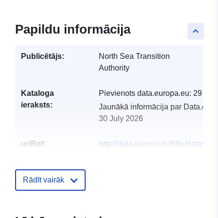
Papildu informācija
keyboard_arrow_up
Publicētājs:
North Sea Transition
Authority
Kataloga
Pievienots data.europa.eu:
29 Jul
ieraksts:
Jaunākā informācija par Data.euro
30 July 2026
uriRef:
http://data.europa.eu/88u/dataset/
rd29-blocks-offered-wgs84
Rādīt vairāk