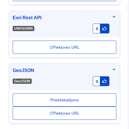
Esri Rest API
-
UNKNOWN
0
Piekļuves URL
GeoJSON
-
GeoJSON
0
Priekšskatījums
Piekļuves URL