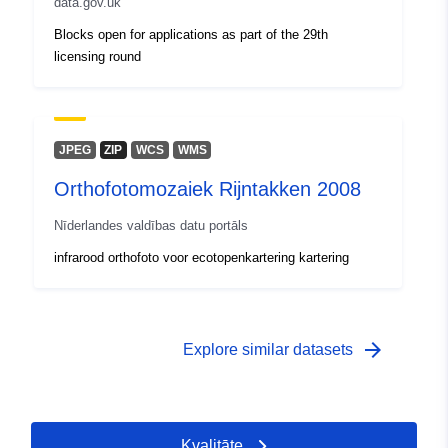
data.gov.uk
Blocks open for applications as part of the 29th
licensing round
JPEG
ZIP
WCS
WMS
Orthofotomozaiek Rijntakken 2008
Nīderlandes valdības datu portāls
infrarood orthofoto voor ecotopenkartering kartering
arrow_forward
Explore similar datasets
Kvalitāte