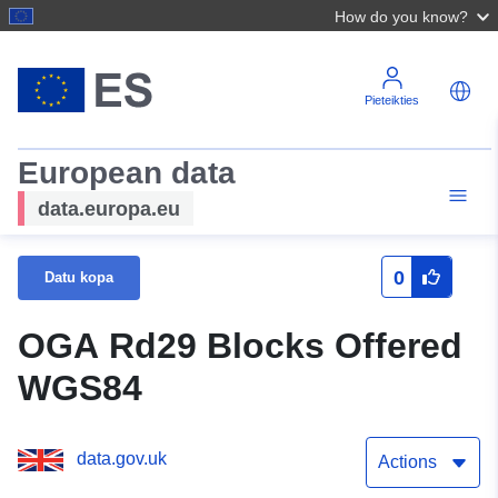
How do you know?
Pieteikties
European data
data.europa.eu
0
Datu kopa
OGA Rd29 Blocks Offered
WGS84
data.gov.uk
Actions