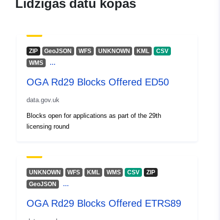
Līdzīgas datu kopas
ZIP
GeoJSON
WFS
UNKNOWN
KML
CSV
...
WMS
OGA Rd29 Blocks Offered ED50
data.gov.uk
Blocks open for applications as part of the 29th
licensing round
UNKNOWN
WFS
KML
WMS
CSV
ZIP
...
GeoJSON
OGA Rd29 Blocks Offered ETRS89