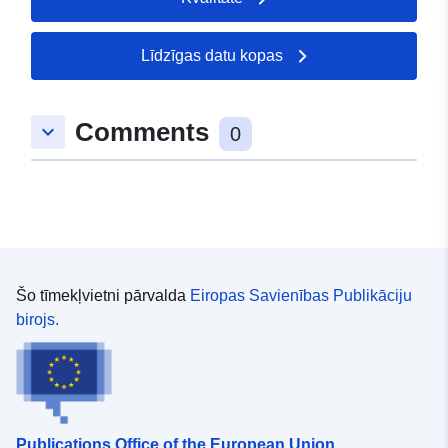
Līdzīgas datu kopas
Comments
keyboard_arrow_down
0
Šo tīmekļvietni pārvalda
Eiropas Savienības Publikāciju
birojs.
Publications Office of the European Union