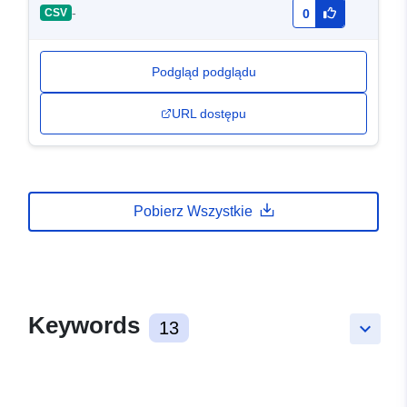
-
CSV
0
Podgląd podglądu
URL dostępu
Pobierz Wszystkie
Keywords
13
keyboard_arrow_down