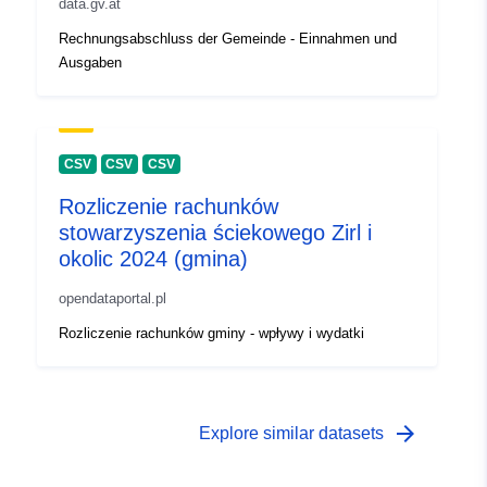
data.gv.at
Rechnungsabschluss der Gemeinde - Einnahmen und
Ausgaben
CSV
CSV
CSV
Rozliczenie rachunków
stowarzyszenia ściekowego Zirl i
okolic 2024 (gmina)
opendataportal.pl
Rozliczenie rachunków gminy - wpływy i wydatki
arrow_forward
Explore similar datasets