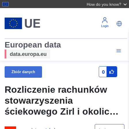
How do you know?
Login
European data
data.europa.eu
0
Zbiór danych
Rozliczenie rachunków
stowarzyszenia
ściekowego Zirl i okolic
2023 r. (gmina)