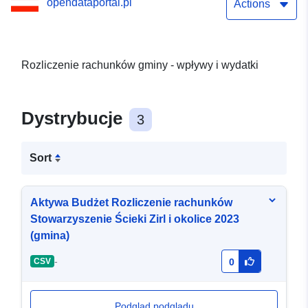
opendataportal.pl
Actions
Rozliczenie rachunków gminy - wpływy i wydatki
Dystrybucje
3
Sort
Aktywa Budżet Rozliczenie rachunków
Stowarzyszenie Ścieki Zirl i okolice 2023
(gmina)
-
CSV
0
Podgląd podglądu