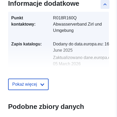
Informacje dodatkowe
keyboard_arrow_up
Punkt
R018R160Q
kontaktowy:
Abwasserverband Zirl und
Umgebung
Zapis katalogu:
Dodany do data.europa.eu:
16
June 2025
Zaktualizowano dane.europa.eu:
05 March 2026
uriRef:
http://data.europa.eu/88u/dataset
abwasserverband-zirl-und-umgeb
Pokaż więcej
Podobne zbiory danych