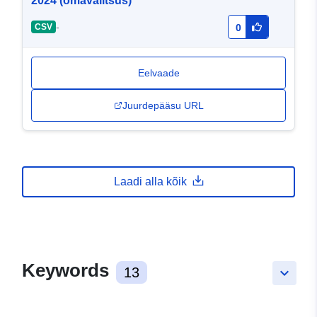
2024 (omavalitsus)
-
CSV
0
Eelvaade
Juurdepääsu URL
Laadi alla kõik
Keywords
13
keyboard_arrow_down