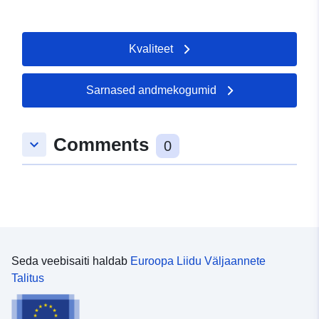
Kvaliteet
Sarnased andmekogumid
Comments
keyboard_arrow_down
0
Seda veebisaiti haldab
Euroopa Liidu Väljaannete
Talitus