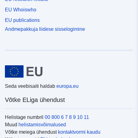
EU Whoiswho
EU publications
Andmepakkuja liidese sisselogimine
Seda veebisaiti haldab
europa.eu
Võtke ELiga ühendust
Helistage numbril
00 800 6 7 8 9 10 11
Muud
helistamisvõimalused
Võtke meiega ühendust
kontaktvormi kaudu