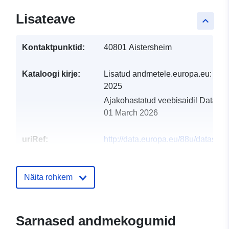
Lisateave
keyboard_arrow_up
Kontaktpunktid:
40801 Aistersheim
Kataloogi kirje:
Lisatud andmetele.europa.eu:
31 
2025
Ajakohastatud veebisaidil Data.eu
01 March 2026
uriRef:
http://data.europa.eu/88u/dataset
aistersheim-2024-gemeinde
Näita rohkem
Sarnased andmekogumid