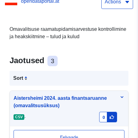
opendataportal.at
Actions
Omavalitsuse raamatupidamisarvestuse kontrollimine
ja heakskiitmine – tulud ja kulud
Jaotused
3
Sort
Aistersheimi 2024. aasta finantsaruanne
(omavalitsusüksus)
-
CSV
0
Eelvaade