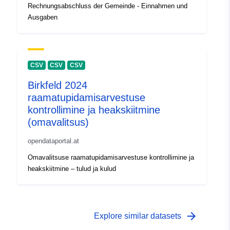
Rechnungsabschluss der Gemeinde - Einnahmen und
Ausgaben
CSV
CSV
CSV
Birkfeld 2024
raamatupidamisarvestuse
kontrollimine ja heakskiitmine
(omavalitsus)
opendataportal.at
Omavalitsuse raamatupidamisarvestuse kontrollimine ja
heakskiitmine – tulud ja kulud
arrow_forward
Explore similar datasets