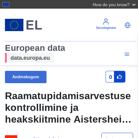
How do you know?
Sisselogimine
European data
data.europa.eu
0
Andmekogum
Raamatupidamisarvestuse
kontrollimine ja
heakskiitmine Aistersheim
2024 (omavalitsus)