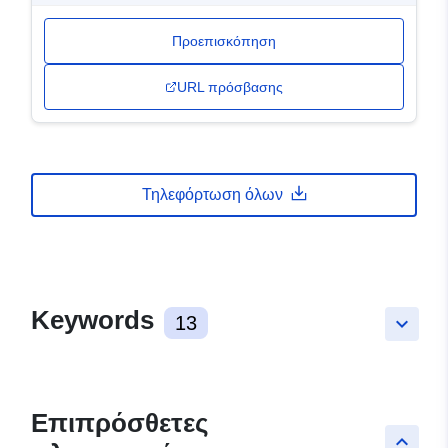
Προεπισκόπηση
URL πρόσβασης
Τηλεφόρτωση όλων
Keywords
13
keyboard_arrow_down
Επιπρόσθετες
keyboard_arrow_up