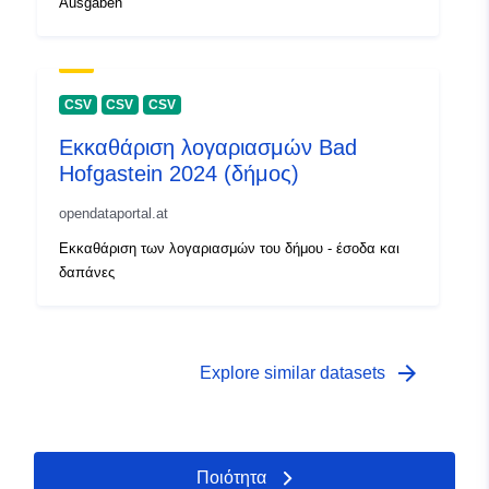
Ausgaben
CSV
CSV
CSV
Εκκαθάριση λογαριασμών Bad
Hofgastein 2024 (δήμος)
opendataportal.at
Εκκαθάριση των λογαριασμών του δήμου - έσοδα και
δαπάνες
arrow_forward
Explore similar datasets
Ποιότητα