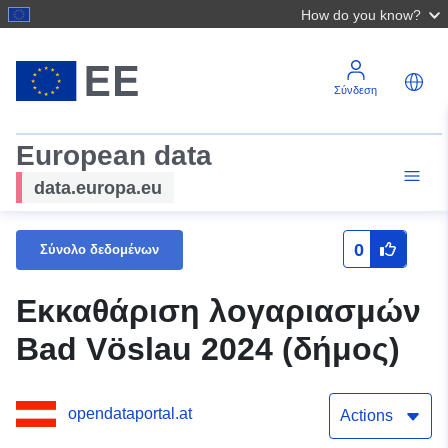
How do you know?
Σύνδεση
European data
data.europa.eu
0
Σύνολο δεδομένων
Εκκαθάριση λογαριασμών
Bad Vöslau 2024 (δήμος)
opendataportal.at
Actions