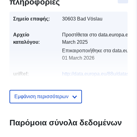
πληροφορίες
Σημείο επαφής:
30603 Bad Vöslau
Αρχείο
Προστίθεται στο data.europa.eu:
3
καταλόγου:
March 2025
Επικαιροποιήθηκε στα data.europa
01 March 2026
uriRef:
http://data.europa.eu/88u/dataset
bad-voslau-2024-gemeinde
Εμφάνιση περισσότερων
Παρόμοια σύνολα δεδομένων