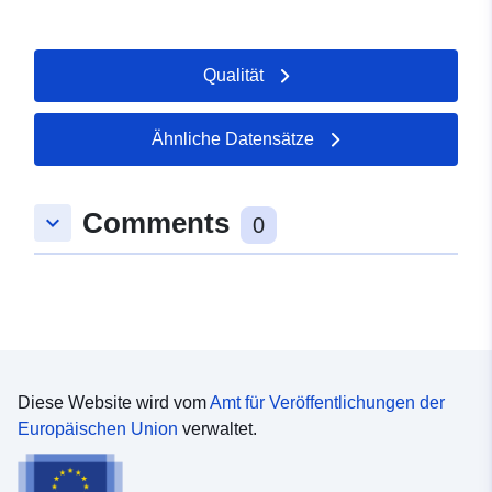
Qualität
Ähnliche Datensätze
Comments
keyboard_arrow_down
0
Diese Website wird vom
Amt für Veröffentlichungen der
Europäischen Union
verwaltet.