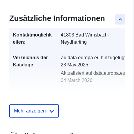
Zusätzliche Informationen
keyboard_arrow_up
Kontaktmöglichk
41803 Bad Wimsbach-
eiten:
Neydharting
Verzeichnis der
Zu data.europa.eu hinzugefügt:
Kataloge:
23 May 2025
Aktualisiert auf data.europa.eu:
04 March 2026
uriRef:
http://data.europa.eu/88u/dataset
bad-wimsbach-neydharting-2024-
Mehr anzeigen