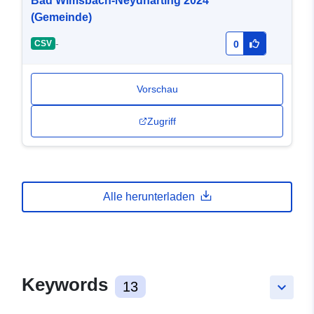
Bad Wimsbach-Neydharting 2024
(Gemeinde)
-
CSV
0
Vorschau
Zugriff
Alle herunterladen
Keywords
13
keyboard_arrow_down