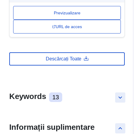
Previzualizare
URL de acces
Descărcați Toate
Keywords
13
keyboard_arrow_down
Informații suplimentare
keyboard_arrow_up