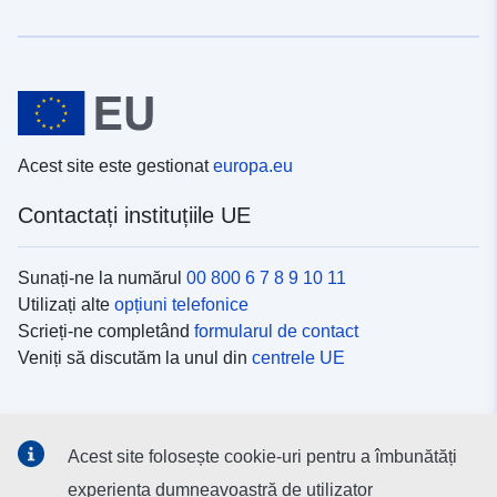
Acest site este gestionat
europa.eu
Contactați instituțiile UE
Sunați-ne la numărul
00 800 6 7 8 9 10 11
Utilizați alte
opțiuni telefonice
Scrieți-ne completând
formularul de contact
Veniți să discutăm la unul din
centrele UE
Platformele de comunicare socială
Acest site folosește cookie-uri pentru a îmbunătăți
Descoperiți canalele UE
pe rețelele sociale
experiența dumneavoastră de utilizator