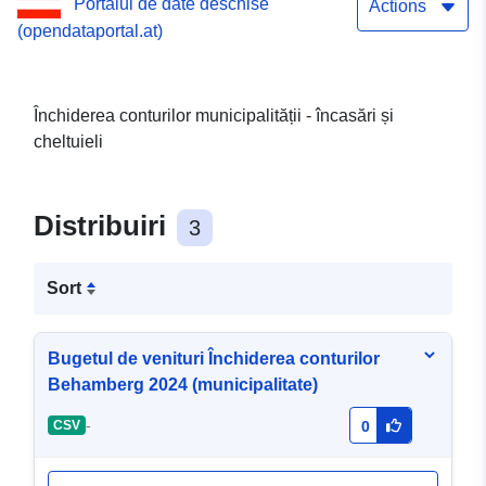
Portalul de date deschise
Actions
(opendataportal.at)
Închiderea conturilor municipalității - încasări și
cheltuieli
Distribuiri
3
Sort
Bugetul de venituri Închiderea conturilor
Behamberg 2024 (municipalitate)
-
CSV
0