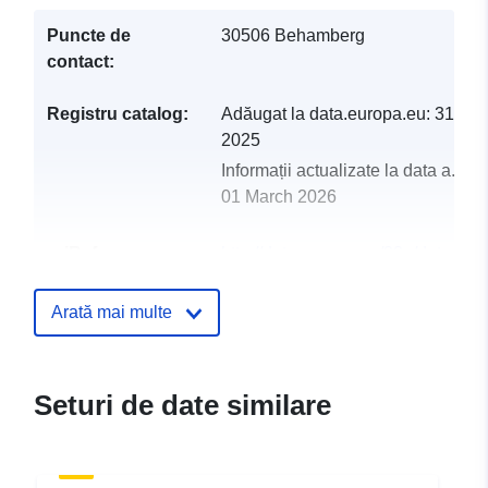
Puncte de
30506 Behamberg
contact:
Registru catalog:
Adăugat la data.europa.eu:
31 Ma
2025
Informații actualizate la data a.eur
01 March 2026
uriRef:
http://data.europa.eu/88u/dataset
behamberg-2024-gemeinde
Arată mai multe
Seturi de date similare