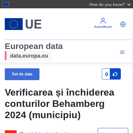
How do you know?
Autentificare
European data
data.europa.eu
0
Set de date
Verificarea și închiderea
conturilor Behamberg
2024 (municipiu)