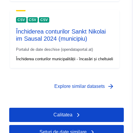
CSV
CSV
CSV
Închiderea conturilor Sankt Nikolai
im Sausal 2024 (municipiu)
Portalul de date deschise (opendataportal.at)
Închiderea conturilor municipalității - încasări și cheltuieli
arrow_forward
Explore similar datasets
Calitatea
Seturi de date similare