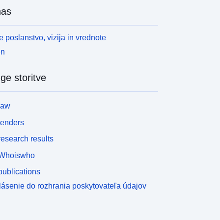
nas
 poslanstvo, vizija in vrednote
en
ge storitve
law
tenders
esearch results
Whoiswho
ublications
lásenie do rozhrania poskytovateľa údajov