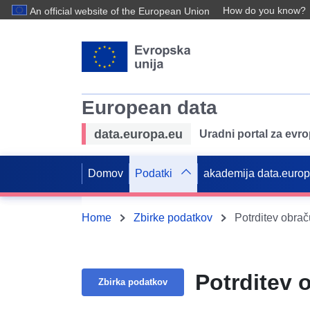
How do you know?
An official website of the European Union
European data
data.europa.eu
Uradni portal za evr
Domov
Podatki
akademija data.euro
Home
Zbirke podatkov
Potrditev obra
Potrditev
Zbirka podatkov