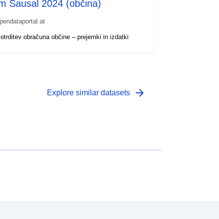
im Sausal 2024 (občina)
pendataportal.at
otrditev obračuna občine – prejemki in izdatki
arrow_forward
Explore similar datasets