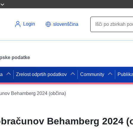
Login
slovenščina
opske podatke
pa
Zrelost odprtih podatkov
Community
Publika
čunov Behamberg 2024 (občina)
 obračunov Behamberg 2024 (