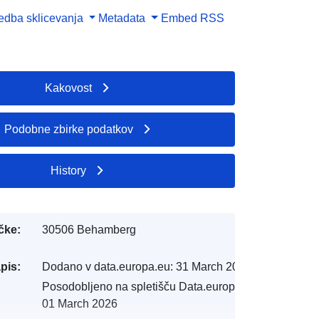
dba sklicevanja
Metadata
Embed
RSS
Kakovost
Podobne zbirke podatkov
History
čke:
30506 Behamberg
pis:
Dodano v data.europa.eu:
31 March 2025
Posodobljeno na spletišču Data.europa.eu:
01 March 2026