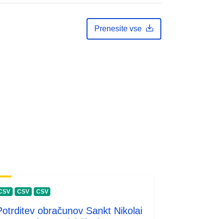
Prenesite vse
CSV
CSV
CSV
Potrditev obračunov Sankt Nikolai