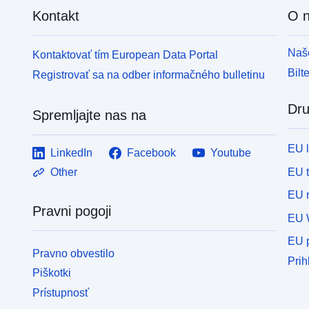
Kontakt
O 
Naše
Kontaktovať tím European Data Portal
Bilt
Registrovať sa na odber informačného bulletinu
Dru
Spremljajte nas na
EU 
LinkedIn
Facebook
Youtube
EU 
Other
EU r
Pravni pogoji
EU 
EU p
Pravno obvestilo
Prih
Piškotki
Prístupnosť