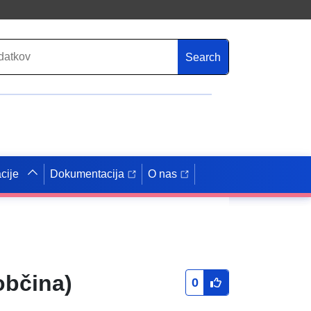
Search
cije
Dokumentacija
O nas
občina)
0