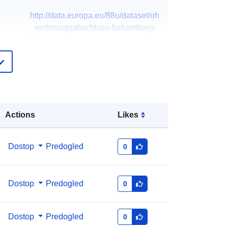
http://data.europa.eu/88u/dataset/oh
_rechnungsabschluss-behamberg-
2024-gemeinde
Actions
Likes
Dostop
Predogled
0
Dostop
Predogled
0
Dostop
Predogled
0