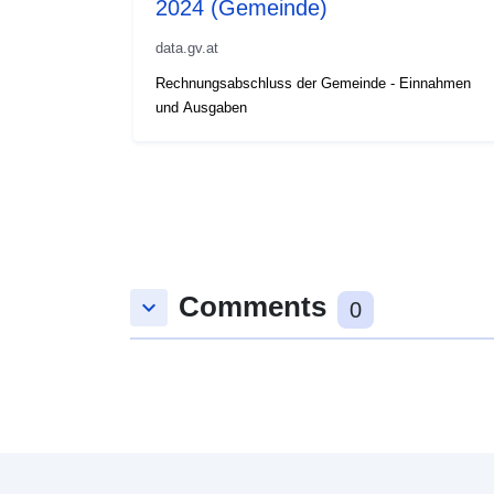
2024 (Gemeinde)
data.gv.at
Rechnungsabschluss der Gemeinde - Einnahmen
und Ausgaben
Comments
keyboard_arrow_down
0