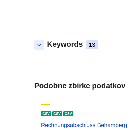
Keywords
keyboard_arrow_down
13
Podobne zbirke podatkov
CSV
CSV
CSV
Rechnungsabschluss Behamberg