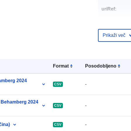
uriRef:
Prikaži več
Format
Posodobljeno
amberg 2024
-
CSV
un Behamberg 2024
-
CSV
čina)
-
CSV