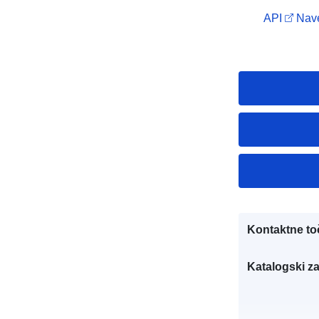
API
Nave
i
Kontaktne to
Katalogski za