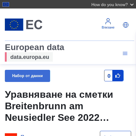
How do you know?
Влизане
European data
data.europa.eu
0
Набор от данни
Уравняване на сметки
Breitenbrunn am
Neusiedler See 2022
(Statistik Austria)