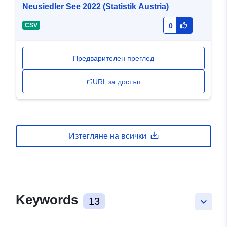
Neusiedler See 2022 (Statistik Austria)
-
CSV
0
Предварителен преглед
URL за достъп
Изтегляне на всички
Keywords
13
keyboard_arrow_down