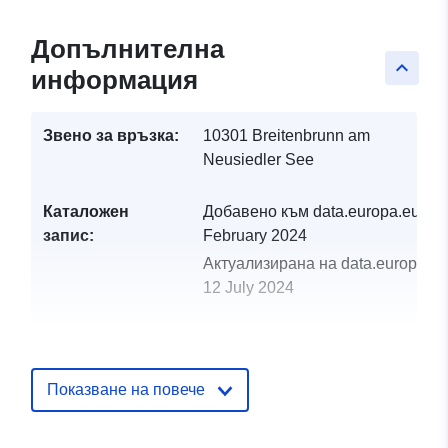
Допълнителна
keyboard_arrow_up
информация
Звено за връзка:
10301 Breitenbrunn am
Neusiedler See
Каталожен
Добавено към data.europa.eu:
28
запис:
February 2024
Актуализирана на data.europa.eu
12 July 2024
uriRef:
http://data.europa.eu/88u/dataset
breitenbrunn-am-neusiedler-see-202
Показване на повече