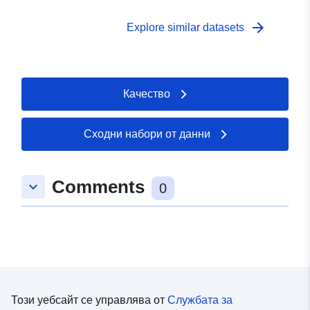
arrow_forward
Explore similar datasets
Качество
Сходни набори от данни
Comments
keyboard_arrow_down
0
Този уебсайт се управлява от
Службата за