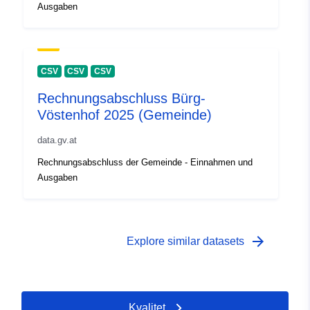
Ausgaben
CSV
CSV
CSV
Rechnungsabschluss Bürg-
Vöstenhof 2025 (Gemeinde)
data.gv.at
Rechnungsabschluss der Gemeinde - Einnahmen und
Ausgaben
arrow_forward
Explore similar datasets
Kvalitet