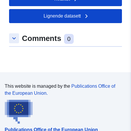
Lignende datasett
Comments
keyboard_arrow_down
0
This website is managed by the
Publications Office of
the European Union.
Publications Office of the European Union