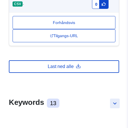
-
CSV
0
Forhåndsvis
Tilgangs-URL
Last ned alle
Keywords
13
keyboard_arrow_down