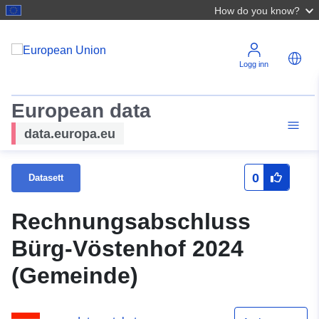
How do you know?
Logg inn
European data
data.europa.eu
0
Datasett
Rechnungsabschluss
Bürg-Vöstenhof 2024
(Gemeinde)