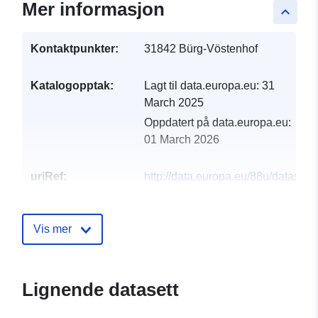
Mer informasjon
keyboard_arrow_up
Kontaktpunkter:
31842 Bürg-Vöstenhof
Katalogopptak:
Lagt til data.europa.eu:
31
March 2025
Oppdatert på data.europa.eu:
01 March 2026
uriRef:
http://data.europa.eu/88u/dataset
burg-vostenhof-2024-gemeinde
Vis mer
Lignende datasett