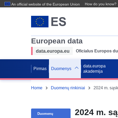
How do you know?
An official website of the European Union
European data
data.europa.eu
Oficialus Europos d
data.europa
Pirmas
Duomenys
akademija
Home
Duomenų rinkiniai
2024 m. sąsk
2024 m. są
Duomenų