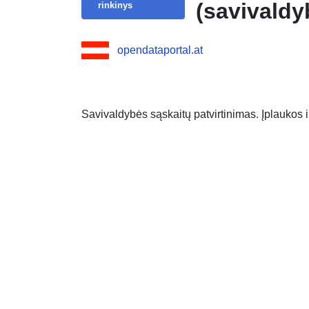
(savivaldy
rinkinys
opendataportal.at
Savivaldybės sąskaitų patvirtinimas. Įplaukos i