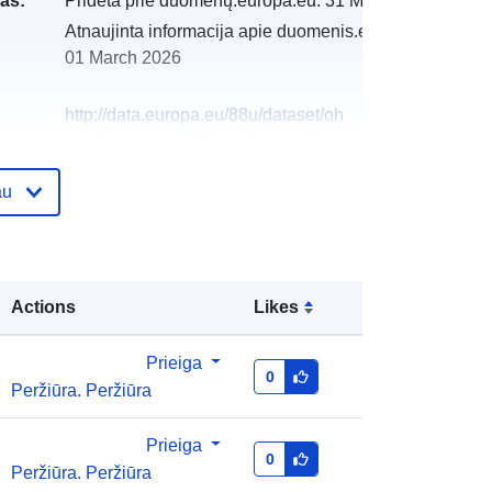
as:
Pridėta prie duomenų.europa.eu:
31 March 2025
Atnaujinta informacija apie duomenis.europa.eu:
01 March 2026
http://data.europa.eu/88u/dataset/oh
_rechnungsabschluss-drassmarkt-
2024-gemeinde
au
Actions
Likes
Prieiga
0
Peržiūra. Peržiūra
Prieiga
0
Peržiūra. Peržiūra