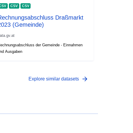
CSV
CSV
CSV
Rechnungsabschluss Draßmarkt
2023 (Gemeinde)
ata.gv.at
echnungsabschluss der Gemeinde - Einnahmen
nd Ausgaben
arrow_forward
Explore similar datasets