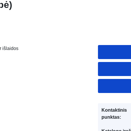
bė)
r išlaidos
Kontaktinis
punktas: