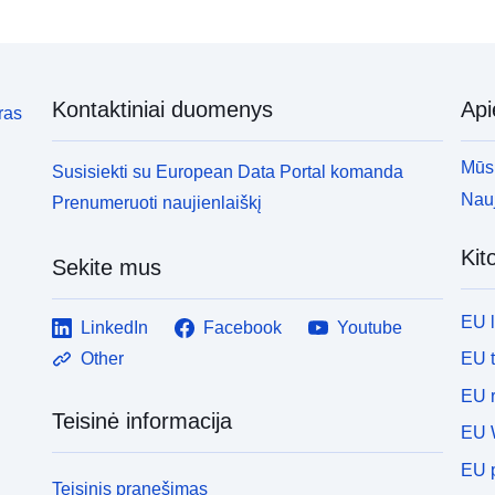
Kontaktiniai duomenys
Ap
ras
Mūsų
Susisiekti su European Data Portal komanda
Nauj
Prenumeruoti naujienlaiškį
Kit
Sekite mus
EU 
LinkedIn
Facebook
Youtube
EU 
Other
EU r
Teisinė informacija
EU 
EU p
Teisinis pranešimas