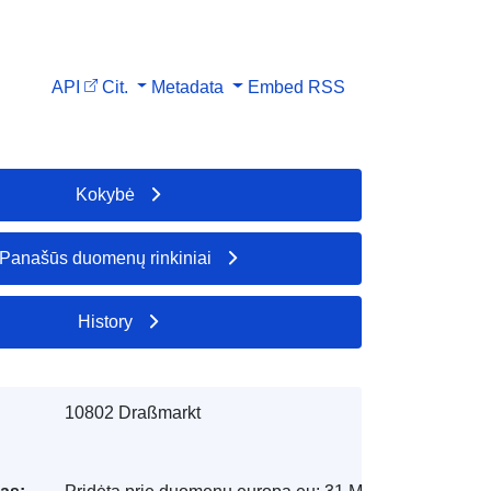
API
Cit.
Metadata
Embed
RSS
Kokybė
Panašūs duomenų rinkiniai
History
10802 Draßmarkt