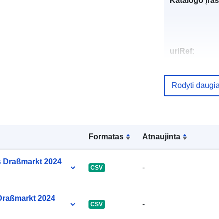
Katalogo įraš
uriRef:
Rodyti daugi
Formatas
Atnaujinta
as Draßmarkt 2024
-
CSV
 Draßmarkt 2024
-
CSV