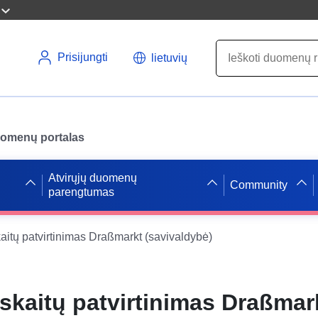
Prisijungti
lietuvių
uomenų portalas
Atvirųjų duomenų
Community
parengtumas
aitų patvirtinimas Draßmarkt (savivaldybė)
skaitų patvirtinimas Draßmar