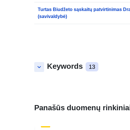
Turtas Biudžeto sąskaitų patvirtinimas D
(savivaldybė)
Keywords
keyboard_arrow_down
13
Panašūs duomenų rinkinia