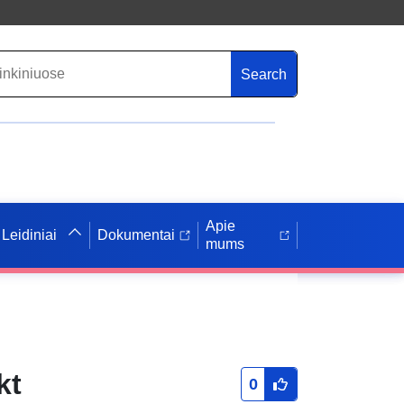
Search
Apie
Leidiniai
Dokumentai
mums
kt
0