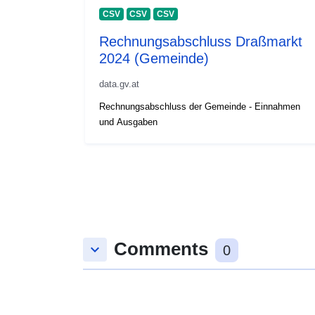
CSV
CSV
CSV
Rechnungsabschluss Draßmarkt
2024 (Gemeinde)
data.gv.at
Rechnungsabschluss der Gemeinde - Einnahmen
und Ausgaben
Comments
keyboard_arrow_down
0