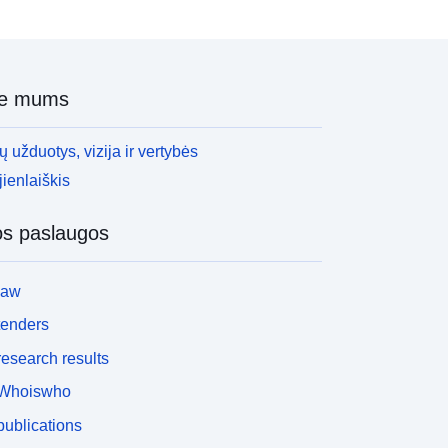
ie mums
 užduotys, vizija ir vertybės
ienlaiškis
os paslaugos
law
tenders
esearch results
Whoiswho
ublications