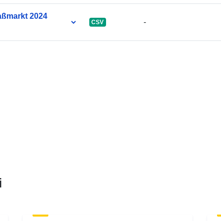
raßmarkt 2024
-
CSV
i