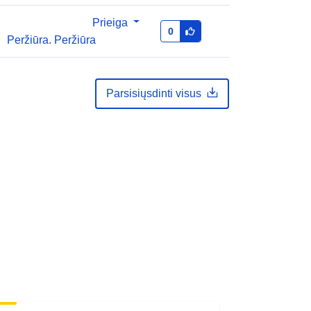
Prieiga
0
Peržiūra. Peržiūra
Parsisiųsdinti visus