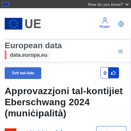
How do you know?
Illoggjar
European data
data.europa.eu
0
Sett tad-data
Approvazzjoni tal-kontijiet
Eberschwang 2024
(muniċipalità)