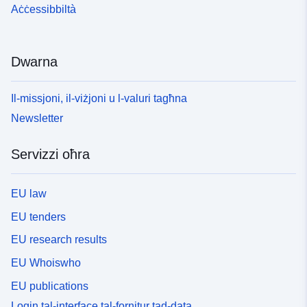
Aċċessibbiltà
Dwarna
Il-missjoni, il-viżjoni u l-valuri tagħna
Newsletter
Servizzi oħra
EU law
EU tenders
EU research results
EU Whoiswho
EU publications
Login tal-interface tal-fornitur tad-data