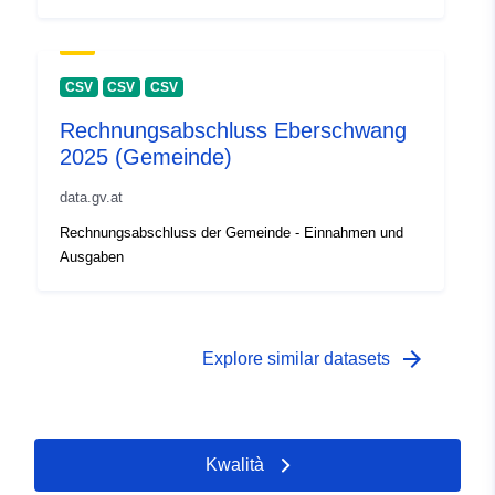
CSV
CSV
CSV
Rechnungsabschluss Eberschwang
2025 (Gemeinde)
data.gv.at
Rechnungsabschluss der Gemeinde - Einnahmen und
Ausgaben
arrow_forward
Explore similar datasets
Kwalità