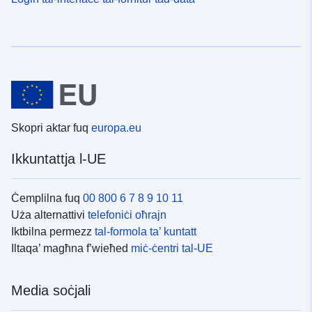
Skopri aktar fuq
europa.eu
Ikkuntattja l-UE
Ċemplilna fuq
00 800 6 7 8 9 10 11
Uża alternattivi
telefoniċi oħrajn
Iktbilna permezz
tal-formola ta’ kuntatt
Iltaqa’ magħna f’wieħed
miċ-ċentri tal-UE
Media soċjali