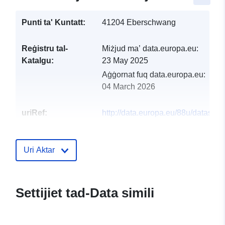
Punti ta' Kuntatt:
41204 Eberschwang
Reġistru tal-
Miżjud ma’ data.europa.eu:
Katalgu:
23 May 2025
Aġġornat fuq data.europa.eu:
04 March 2026
uriRef:
http://data.europa.eu/88u/dataset
eberschwang-2024-gemeinde
Uri Aktar
Settijiet tad-Data simili