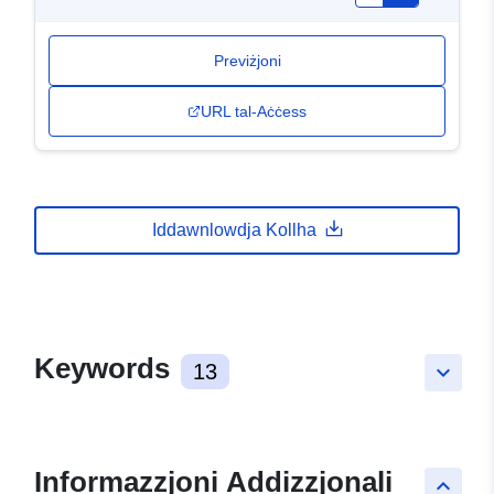
Previżjoni
URL tal-Aċċess
Iddawnlowdja Kollha
Keywords
13
keyboard_arrow_down
Informazzjoni Addizzjonali
keyboard_arrow_up