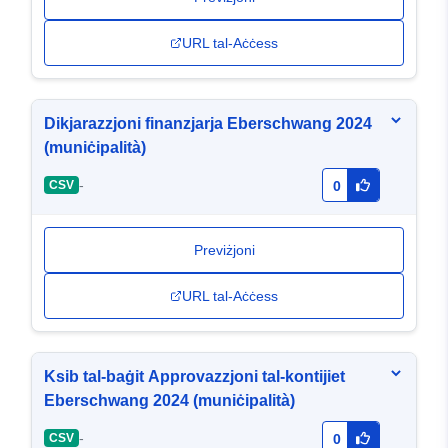
URL tal-Aċċess
Dikjarazzjoni finanzjarja Eberschwang 2024
(muniċipalità)
-
CSV
0
Previżjoni
URL tal-Aċċess
Ksib tal-baġit Approvazzjoni tal-kontijiet
Eberschwang 2024 (muniċipalità)
-
CSV
0