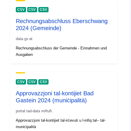
CSV
CSV
CSV
Rechnungsabschluss Eberschwang
2024 (Gemeinde)
data.gv.at
Rechnungsabschluss der Gemeinde - Einnahmen und
Ausgaben
CSV
CSV
CSV
Approvazzjoni tal-kontijiet Bad
Gastein 2024 (muniċipalità)
portal tad-data miftuħ.
Approvazzjoni tal-kontijiet tal-irċevuti u l-infiq tal-- tal-
muniċipalità