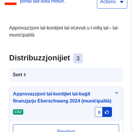
portal tad-data miftuħ.
Actions
Approvazzjoni tal-kontijiet tal-irċevuti u l-infiq tal-- tal-
muniċipalità
Distribuzzjonijiet
3
Sort
Approvazzjoni tal-kontijiet tal-baġit
finanzjarju Eberschwang 2024 (muniċipalità)
-
CSV
0
Previżjoni