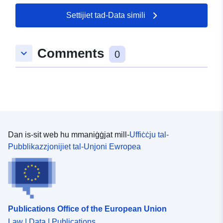
Settijiet tad-Data simili
Comments
keyboard_arrow_down
0
Dan is-sit web hu mmaniġġjat mill-
Uffiċċju tal-
Pubblikazzjonijiet tal-Unjoni Ewropea
Publications Office of the European Union
Law | Data | Publications