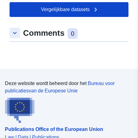
Vergelijkbare datasets
Comments
keyboard_arrow_down
0
Deze website wordt beheerd door het
Bureau voor
publicatiesvan de Europese Unie
Publications Office of the European Union
Law | Data | Publications