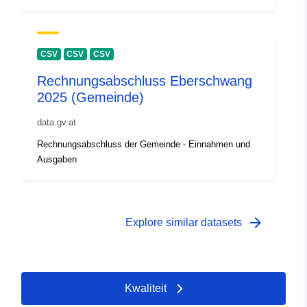
CSV
CSV
CSV
Rechnungsabschluss Eberschwang
2025 (Gemeinde)
data.gv.at
Rechnungsabschluss der Gemeinde - Einnahmen und
Ausgaben
arrow_forward
Explore similar datasets
Kwaliteit