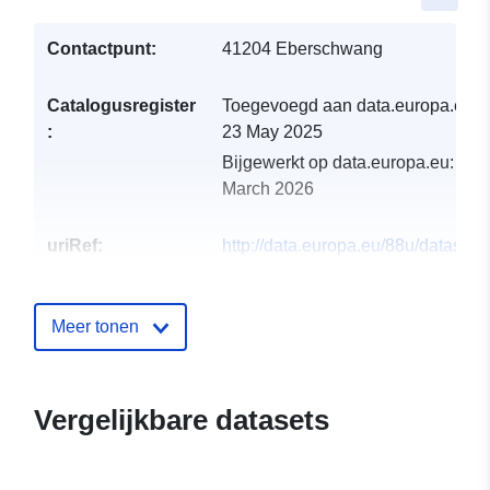
Contactpunt:
41204 Eberschwang
Catalogusregister
Toegevoegd aan data.europa.eu:
:
23 May 2025
Bijgewerkt op data.europa.eu:
04
March 2026
uriRef:
http://data.europa.eu/88u/dataset
eberschwang-2024-gemeinde
Meer tonen
Vergelijkbare datasets