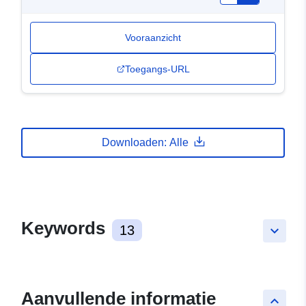
Vooraanzicht
Toegangs-URL
Downloaden: Alle
Keywords
13
keyboard_arrow_down
Aanvullende informatie
keyboard_arrow_up