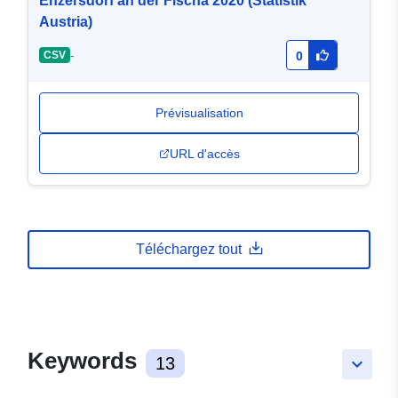
Enzersdorf an der Fischa 2020 (Statistik
Austria)
-
CSV
0
Prévisualisation
URL d'accès
Téléchargez tout
Keywords
13
keyboard_arrow_down