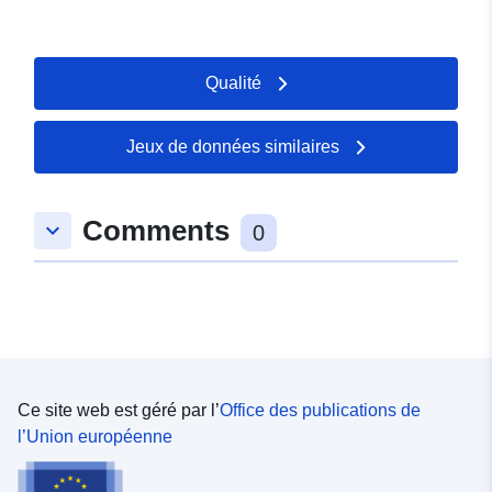
Qualité
Jeux de données similaires
Comments
keyboard_arrow_down
0
Ce site web est géré par l’
Office des publications de
l’Union européenne