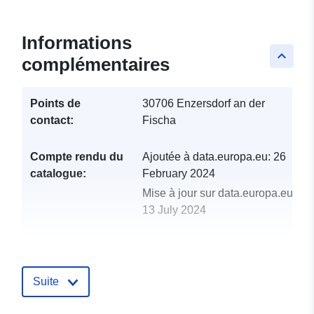
Informations
keyboard_arrow_up
complémentaires
Points de
30706 Enzersdorf an der
contact:
Fischa
Compte rendu du
Ajoutée à data.europa.eu:
26
catalogue:
February 2024
Mise à jour sur data.europa.eu:
13 July 2024
uriRef:
http://data.europa.eu/88u/dataset
enzersdorf-an-der-fischa-2020-stati
Suite