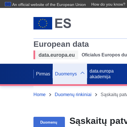
How do you know?
An official website of the European Union
European data
data.europa.eu
Oficialus Europos d
data.europa
Pirmas
Duomenys
akademija
Home
Duomenų rinkiniai
Sąskaitų pat
Duomenų