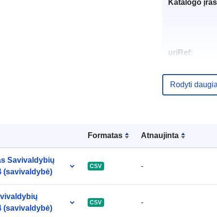
Katalogo įraš
uriRef:
Rodyti daugi
Formatas
Atnaujinta
as Savivaldybių
-
CSV
 (savivaldybė)
avivaldybių
-
CSV
 (savivaldybė)