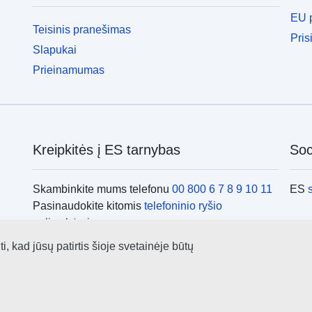
EU p
Teisinis pranešimas
Pris
Slapukai
Prieinamumas
Kreipkitės į ES tarnybas
Soci
Skambinkite mums telefonu
00 800 6 7 8 9 10 11
ES
Pasinaudokite kitomis
telefoninio ryšio
galimybėmis
Rašykite mums e. paštu naudodamiesi
kontaktine
ES i
 kad jūsų patirtis šioje svetainėje būtų
forma
Susitikime viename iš
ES biurų
ES i