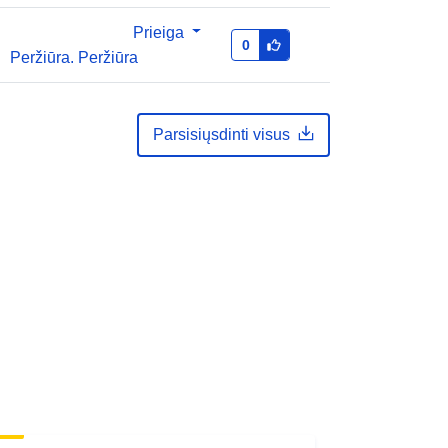
Prieiga
0
Peržiūra. Peržiūra
Parsisiųsdinti visus