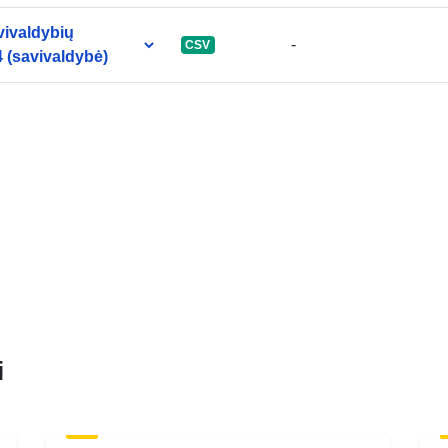
vivaldybių
-
CSV
 (savivaldybė)
i