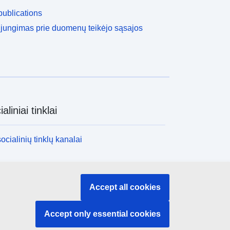
ublications
ijungimas prie duomenų teikėjo sąsajos
aliniai tinklai
socialinių tinklų kanalai
nstitucijos ir įstaigos
Accept all cookies
nstitucijų ir įstaigų paieška
Accept only essential cookies