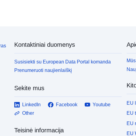
Kontaktiniai duomenys
Ap
ras
Mūsų
Susisiekti su European Data Portal komanda
Nauj
Prenumeruoti naujienlaiškį
Kit
Sekite mus
EU 
LinkedIn
Facebook
Youtube
EU 
Other
EU r
Teisinė informacija
EU 