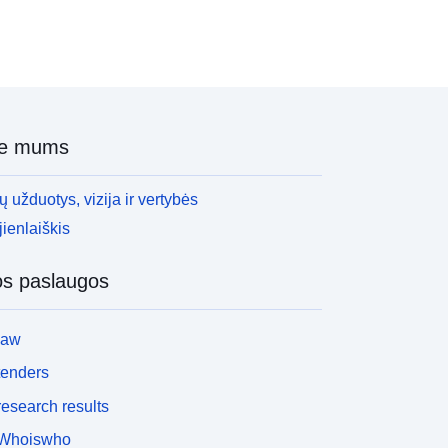
ie mums
 užduotys, vizija ir vertybės
ienlaiškis
os paslaugos
law
tenders
esearch results
Whoiswho