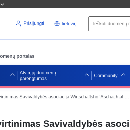
Prisijungti
lietuvių
uomenų portalas
Atvirųjų duomenų
Community
parengtumas
Sąskaitų patvirtinimas Savivaldybės asociacija Wirtschaftshof Aschachtal 2024 (savivaldybė)
virtinimas Savivaldybės asoci