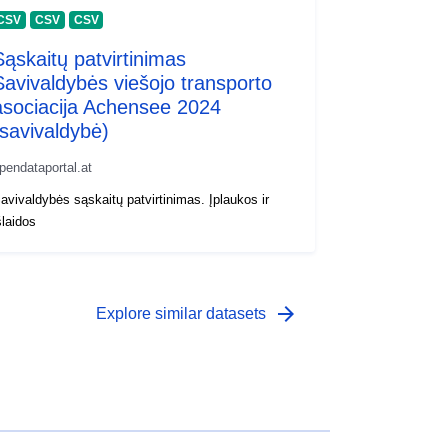
CSV
CSV
CSV
Sąskaitų patvirtinimas
Savivaldybės viešojo transporto
asociacija Achensee 2024
(savivaldybė)
pendataportal.at
avivaldybės sąskaitų patvirtinimas. Įplaukos ir
šlaidos
arrow_forward
Explore similar datasets