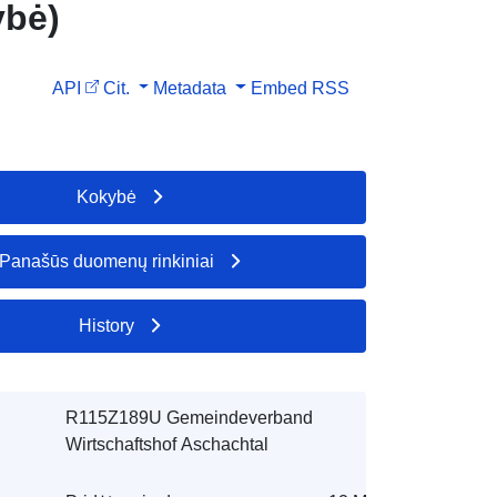
ybė)
API
Cit.
Metadata
Embed
RSS
Kokybė
Panašūs duomenų rinkiniai
History
R115Z189U Gemeindeverband
Wirtschaftshof Aschachtal