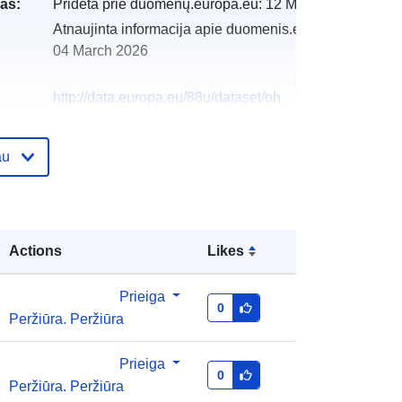
as:
Pridėta prie duomenų.europa.eu:
12 May 2025
Atnaujinta informacija apie duomenis.europa.eu:
04 March 2026
http://data.europa.eu/88u/dataset/oh
_rechnungsabschluss-
gemeindeverband-wirtschaftshof-
au
aschachtal-2024-gemeinde
Actions
Likes
Prieiga
0
Peržiūra. Peržiūra
Prieiga
0
Peržiūra. Peržiūra