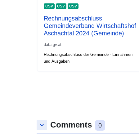
CSV
CSV
CSV
Rechnungsabschluss
Gemeindeverband Wirtschaftshof
Aschachtal 2024 (Gemeinde)
data.gv.at
Rechnungsabschluss der Gemeinde - Einnahmen
und Ausgaben
Comments
keyboard_arrow_down
0