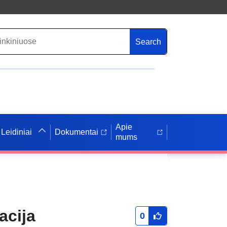
Search
Apie
Leidiniai
Dokumentai
mums
acija
0