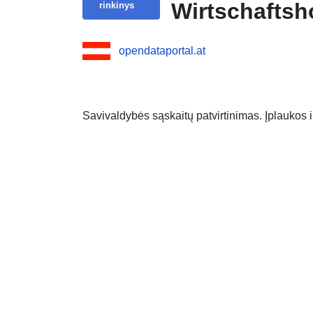
Wirtschaftsh
rinkinys
opendataportal.at
Savivaldybės sąskaitų patvirtinimas. Įplaukos i