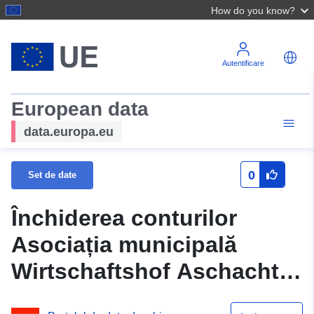
How do you know?
Autentificare
European data
data.europa.eu
0
Set de date
Închiderea conturilor
Asociația municipală
Wirtschaftshof Aschachtal
2024 (municipiu)