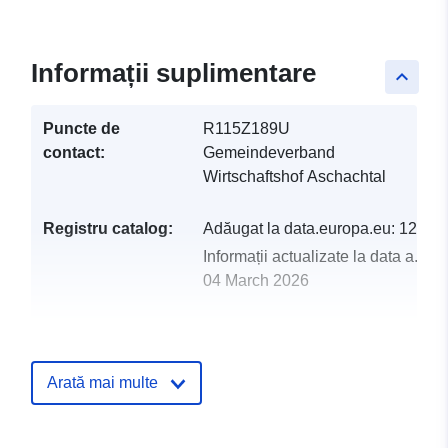
Informații suplimentare
keyboard_arrow_up
Puncte de
R115Z189U
contact:
Gemeindeverband
Wirtschaftshof Aschachtal
Registru catalog:
Adăugat la data.europa.eu:
12 Ma
Informații actualizate la data a.eur
04 March 2026
uriRef:
http://data.europa.eu/88u/dataset
gemeindeverband-wirtschaftshof-a
gemeinde
Arată mai multe