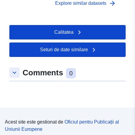
arrow_forward
Explore similar datasets
Calitatea
Seturi de date similare
Comments
keyboard_arrow_down
0
Acest site este gestionat de
Oficiul pentru Publicații al
Uniunii Europene