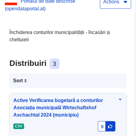
Portalul de date deschise
Actions
(opendataportal.at)
Închiderea conturilor municipalității - încasări și
cheltuieli
Distribuiri
3
Sort
Active Verificarea bugetară a conturilor
Asociația municipală Wirtschaftshof
Aschachtal 2024 (municipiu)
-
CSV
0