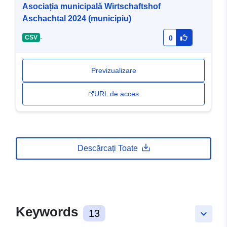
Asociația municipală Wirtschaftshof
Aschachtal 2024 (municipiu)
-
CSV
0
Previzualizare
URL de acces
Descărcați Toate
Keywords
13
keyboard_arrow_down