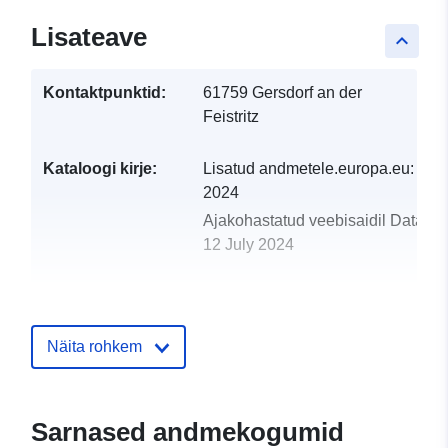
Lisateave
keyboard_arrow_up
Kontaktpunktid:
61759 Gersdorf an der
Feistritz
Kataloogi kirje:
Lisatud andmetele.europa.eu:
25 
2024
Ajakohastatud veebisaidil Data.eu
12 July 2024
uriRef:
http://data.europa.eu/88u/dataset
gersdorf-an-der-feistritz-2022-statis
Näita rohkem
Sarnased andmekogumid