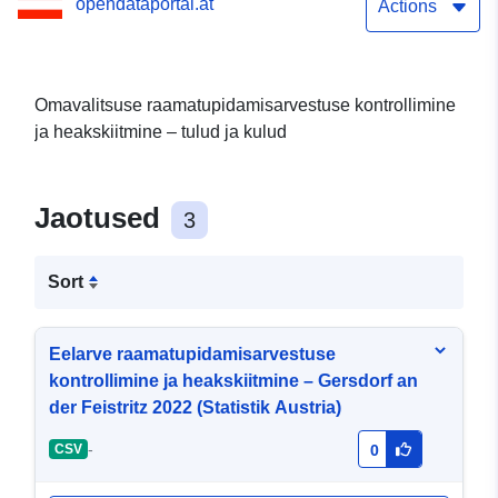
opendataportal.at
(Statistik Austria)
Actions
Omavalitsuse raamatupidamisarvestuse kontrollimine
ja heakskiitmine – tulud ja kulud
Jaotused
3
Sort
Eelarve raamatupidamisarvestuse
kontrollimine ja heakskiitmine – Gersdorf an
der Feistritz 2022 (Statistik Austria)
-
CSV
0