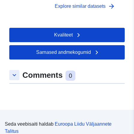
arrow_forward
Explore similar datasets
Kvaliteet
Sarnased andmekogumid
Comments
keyboard_arrow_down
0
Seda veebisaiti haldab
Euroopa Liidu Väljaannete
Talitus