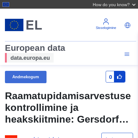
How do you know?
Sisselogimine
European data
data.europa.eu
0
Andmekogum
Raamatupidamisarvestuse
kontrollimine ja
heakskiitmine: Gersdorf
an der Feistritz 2022