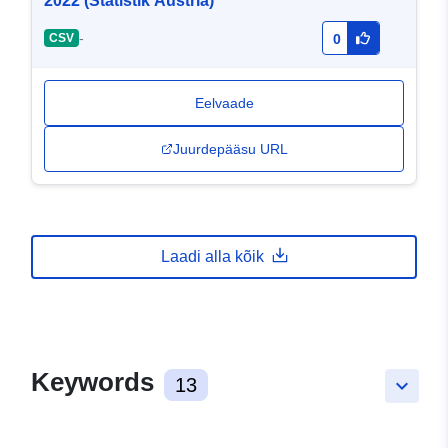
2022 (Statistik Austria)
-
CSV
0
Eelvaade
Juurdepääsu URL
Laadi alla kõik
Keywords
13
keyboard_arrow_down