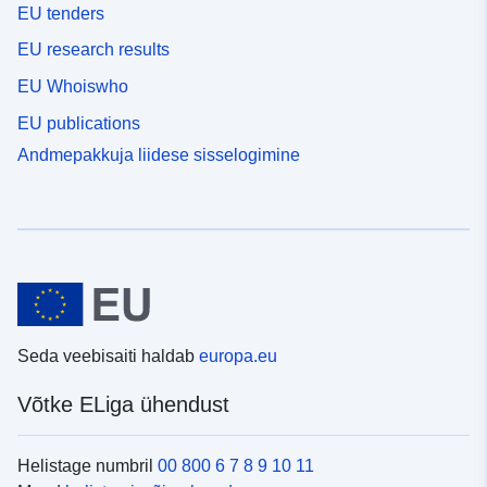
EU tenders
EU research results
EU Whoiswho
EU publications
Andmepakkuja liidese sisselogimine
Seda veebisaiti haldab
europa.eu
Võtke ELiga ühendust
Helistage numbril
00 800 6 7 8 9 10 11