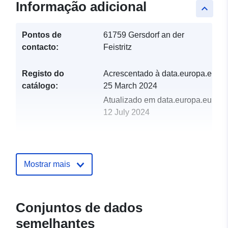
Informação adicional
keyboard_arrow_up
Pontos de
61759 Gersdorf an der
contacto:
Feistritz
Registo do
Acrescentado à data.europa.eu:
catálogo:
25 March 2024
Atualizado em data.europa.eu:
12 July 2024
uriRef:
http://data.europa.eu/88u/dataset
gersdorf-an-der-feistritz-2022-statis
Mostrar mais
Conjuntos de dados
semelhantes