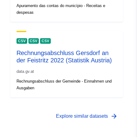
Apuramento das contas do município - Receitas e
despesas
CSV
CSV
CSV
Rechnungsabschluss Gersdorf an
der Feistritz 2022 (Statistik Austria)
data.gv.at
Rechnungsabschluss der Gemeinde - Einnahmen und
Ausgaben
arrow_forward
Explore similar datasets