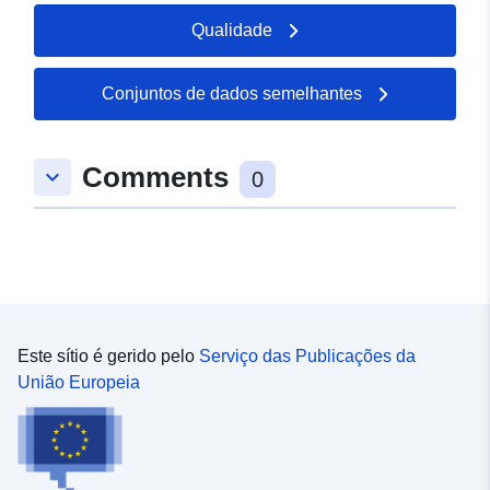
Qualidade
Conjuntos de dados semelhantes
Comments
keyboard_arrow_down
0
Este sítio é gerido pelo
Serviço das Publicações da
União Europeia