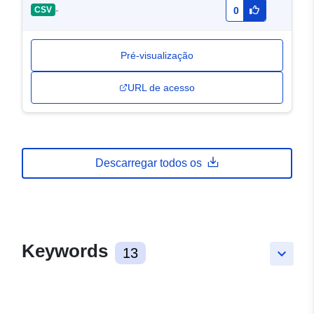
-
CSV
0
Pré-visualização
URL de acesso
Descarregar todos os
Keywords
13
keyboard_arrow_down