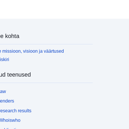
e kohta
 missioon, visioon ja väärtused
skiri
ud teenused
law
tenders
esearch results
Whoiswho