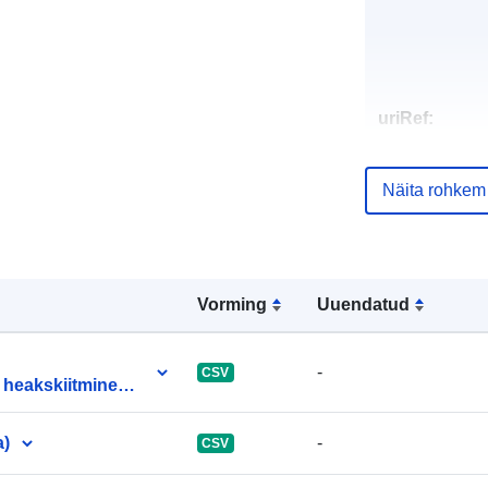
uriRef:
Näita rohkem
Vorming
Uuendatud
-
CSV
 heakskiitmine
a)
-
CSV