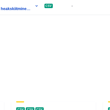
-
CSV
 heakskiitmine
CSV
CSV
CSV