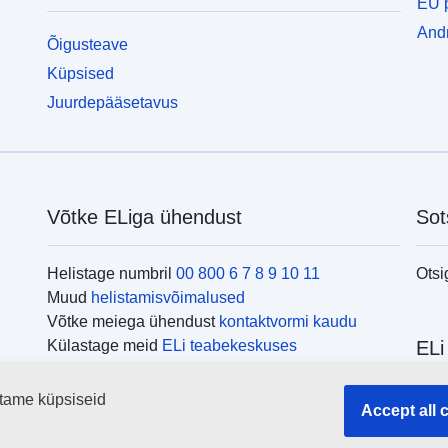
EU p
Andm
Õigusteave
Küpsised
Juurdepääsetavus
Võtke ELiga ühendust
Sot
Helistage numbril
00 800 6 7 8 9 10 11
Otsi
Muud
helistamisvõimalused
Võtke meiega ühendust
kontaktvormi kaudu
Külastage meid
ELi teabekeskuses
ELi
tame küpsiseid
Otsi
Accept all 