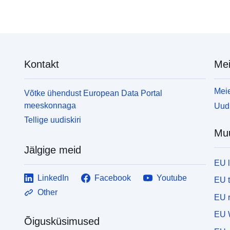
Kontakt
Mei
Meie
Võtke ühendust European Data Portal
meeskonnaga
Uudi
Tellige uudiskiri
Mu
Jälgige meid
EU 
LinkedIn
Facebook
Youtube
EU 
Other
EU r
EU 
Õigusküsimused