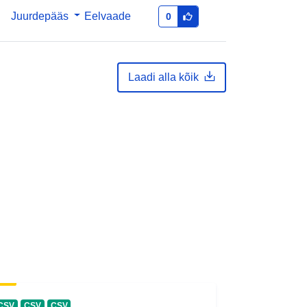
Juurdepääs
Eelvaade
0
Laadi alla kõik
CSV
CSV
CSV