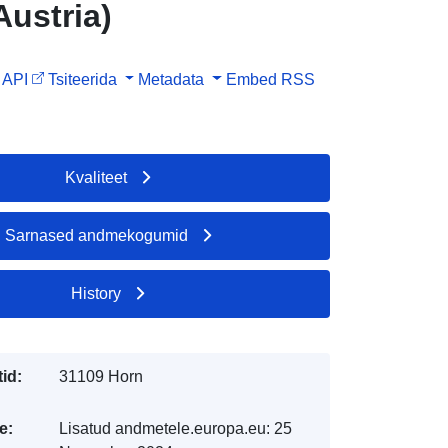
Austria)
API
Tsiteerida
Metadata
Embed
RSS
Kvaliteet
Sarnased andmekogumid
History
id:
31109 Horn
e:
Lisatud andmetele.europa.eu:
25