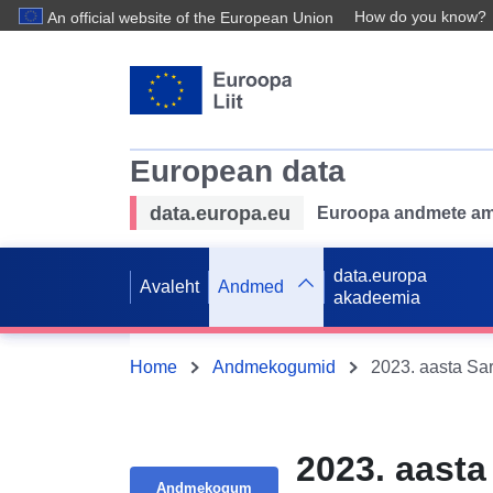
How do you know?
An official website of the European Union
European data
data.europa.eu
Euroopa andmete ame
data.europa
Avaleht
Andmed
akadeemia
Home
Andmekogumid
2023. aast
Andmekogum