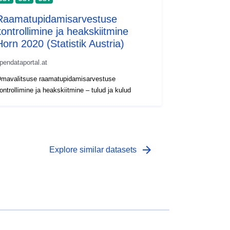
Raamatupidamisarvestuse
kontrollimine ja heakskiitmine
Horn 2020 (Statistik Austria)
pendataportal.at
mavalitsuse raamatupidamisarvestuse
ontrollimine ja heakskiitmine – tulud ja kulud
arrow_forward
Explore similar datasets