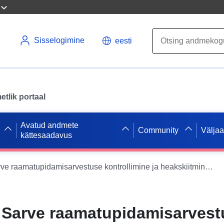
Sisselogimine
eesti
tlik portaal
Avatud andmete
Community
Välja
kättesaadavus
2023. aasta Sarve raamatupidamisarvestuse kontrollimine ja heakskiitmine (Statistik Austria)
a Sarve raamatupidamisarvest