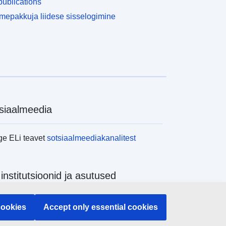
ublications
epakkuja liidese sisselogimine
siaalmeedia
ge ELi teavet
sotsiaalmeediakanalitest
 institutsioonid ja asutused
ge kõiki ELi institutsioone ja ameteid
cookies
Accept only essential cookies