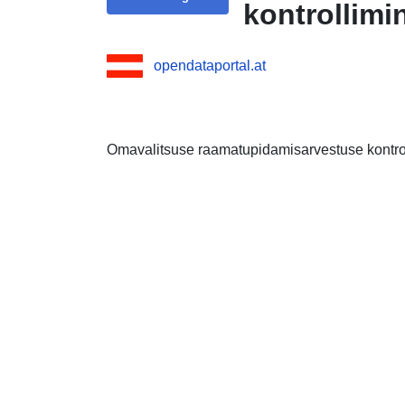
kontrollimin
opendataportal.at
Omavalitsuse raamatupidamisarvestuse kontroll