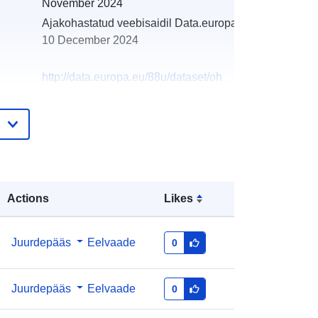
November 2024
Ajakohastatud veebisaidil Data.europa.eu:
10 December 2024
http://data.europa.eu/88u/dataset/oh
_rechnungsabschluss-horn-2023-
statistik-austria
Actions
Likes
Juurdepääs
Eelvaade
0
Juurdepääs
Eelvaade
0