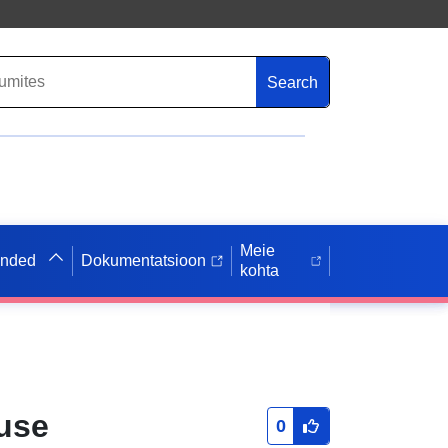
Search
Meie
anded
Dokumentatsioon
kohta
use
0