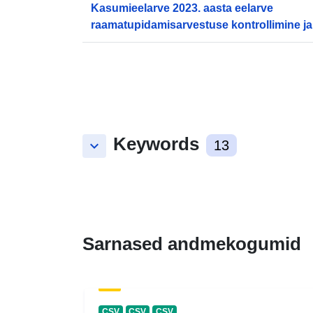
Kasumieelarve 2023. aasta eelarve
raamatupidamisarvestuse kontrollimine ja
(Statistik Austria)
Keywords
keyboard_arrow_down
13
Sarnased andmekogumid
CSV
CSV
CSV