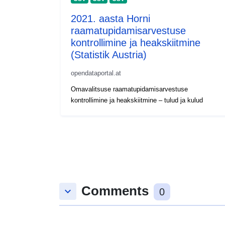
2021. aasta Horni
raamatupidamisarvestuse
kontrollimine ja heakskiitmine
(Statistik Austria)
opendataportal.at
Omavalitsuse raamatupidamisarvestuse
kontrollimine ja heakskiitmine – tulud ja kulud
Comments
keyboard_arrow_down
0