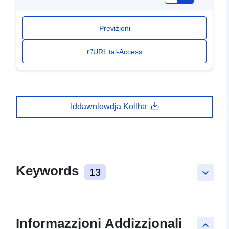
Previżjoni
URL tal-Aċċess
Iddawnlowdja Kollha
Keywords
13
keyboard_arrow_down
Informazzjoni Addizzjonali
keyboard_arrow_up