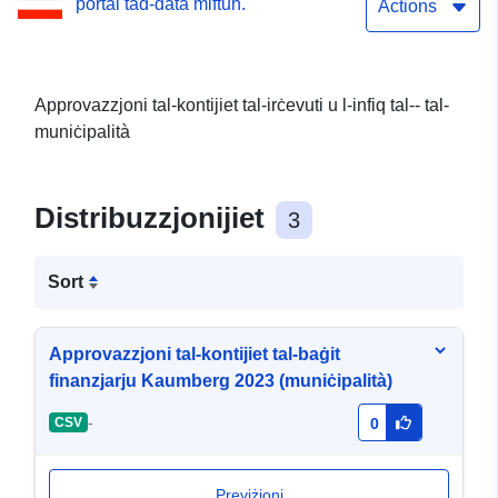
portal tad-data miftuħ.
Actions
Approvazzjoni tal-kontijiet tal-irċevuti u l-infiq tal-- tal-
muniċipalità
Distribuzzjonijiet
3
Sort
Approvazzjoni tal-kontijiet tal-baġit
finanzjarju Kaumberg 2023 (muniċipalità)
-
CSV
0
Previżjoni