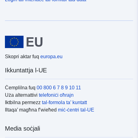
Skopri aktar fuq
europa.eu
Ikkuntattja l-UE
Ċemplilna fuq
00 800 6 7 8 9 10 11
Uża alternattivi
telefoniċi oħrajn
Iktbilna permezz
tal-formola ta’ kuntatt
Iltaqa’ magħna f’wieħed
miċ-ċentri tal-UE
Media soċjali