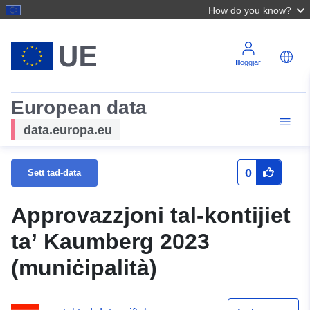
How do you know?
Illoggjar
European data
data.europa.eu
0
Sett tad-data
Approvazzjoni tal-kontijiet
ta’ Kaumberg 2023
(muniċipalità)