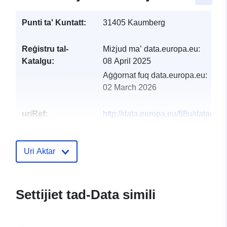
Punti ta' Kuntatt:
31405 Kaumberg
Reġistru tal-
Miżjud ma’ data.europa.eu:
Katalgu:
08 April 2025
Aġġornat fuq data.europa.eu:
02 March 2026
uriRef:
http://data.europa.eu/88u/dataset
kaumberg-2023-gemeinde
Uri Aktar
Settijiet tad-Data simili