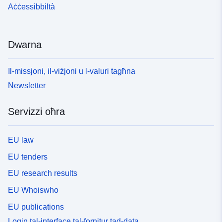
Aċċessibbiltà
Dwarna
Il-missjoni, il-viżjoni u l-valuri tagħna
Newsletter
Servizzi oħra
EU law
EU tenders
EU research results
EU Whoiswho
EU publications
Login tal-interface tal-fornitur tad-data