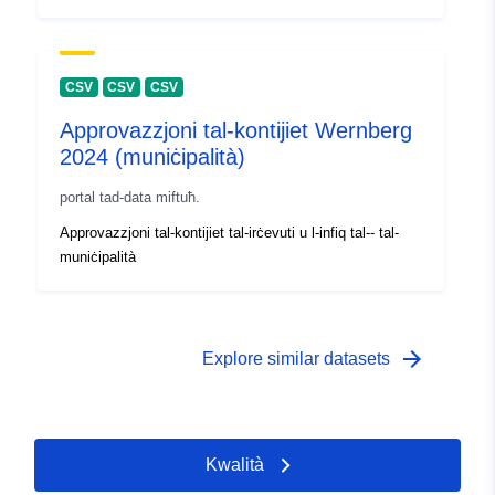
CSV
CSV
CSV
Approvazzjoni tal-kontijiet Wernberg
2024 (muniċipalità)
portal tad-data miftuħ.
Approvazzjoni tal-kontijiet tal-irċevuti u l-infiq tal-- tal-
muniċipalità
arrow_forward
Explore similar datasets
Kwalità