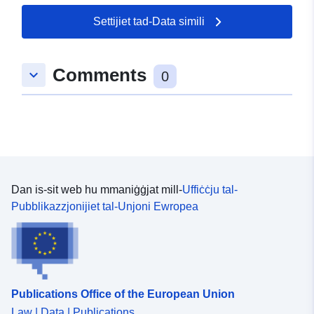
Settijiet tad-Data simili
Comments
keyboard_arrow_down
0
Dan is-sit web hu mmaniġġjat mill-
Uffiċċju tal-
Pubblikazzjonijiet tal-Unjoni Ewropea
Publications Office of the European Union
Law | Data | Publications