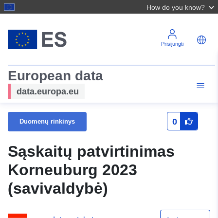
How do you know?
Prisijungti
European data
data.europa.eu
0
Duomenų rinkinys
Sąskaitų patvirtinimas
Korneuburg 2023
(savivaldybė)