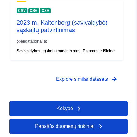
CSV
CSV
CSV
2023 m. Kaltenberg (savivaldybė)
sąskaitų patvirtinimas
opendataportal.at
Savivaldybės sąskaitų patvirtinimas. Pajamos ir išlaidos
arrow_forward
Explore similar datasets
Kokybė
Panašūs duomenų rinkiniai