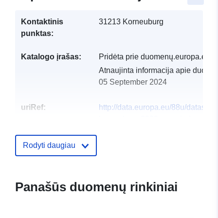
Kontaktinis
31213 Korneuburg
punktas:
Katalogo įrašas:
Pridėta prie duomenų.europa.eu:
Atnaujinta informacija apie duome
05 September 2024
uriRef:
http://data.europa.eu/88u/dataset
korneuburg-2023-gemeinde
Rodyti daugiau
Panašūs duomenų rinkiniai