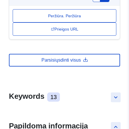
Peržiūra. Peržiūra
Prieigos URL
Parsisiųsdinti visus
Keywords
13
keyboard_arrow_down
Papildoma informacija
keyboard_arrow_up