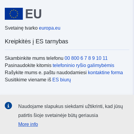
Svetainę tvarko
europa.eu
Kreipkitės į ES tarnybas
Skambinkite mums telefonu
00 800 6 7 8 9 10 11
Pasinaudokite kitomis
telefoninio ryšio galimybėmis
Rašykite mums e. paštu naudodamiesi
kontaktine forma
Susitikime viename iš
ES biurų
Socialiniai tinklai
Naudojame slapukus siekdami užtikrinti, kad jūsų
ES
socialinių tinklų kanalai
patirtis šioje svetainėje būtų geriausia
More info