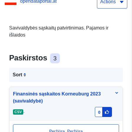
opendataportal.at
Actions
Savivaldybės sąskaitų patvirtinimas. Pajamos ir
išlaidos
Paskirstos
3
Sort
Finansinės sąskaitos Korneuburg 2023
(savivaldybė)
-
CSV
0
Peržiūra. Peržiūra