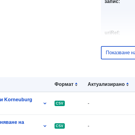
запис:
uriRef:
Показване н
Формат
Актуализирано
и Korneuburg
-
CSV
вняване на
-
CSV