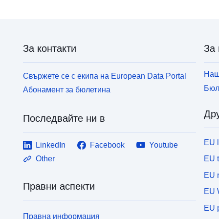
За контакти
За 
Наш
Свържете се с екипа на European Data Portal
Бюл
Абонамент за бюлетина
Дру
Последвайте ни в
EU 
LinkedIn
Facebook
Youtube
EU 
Other
EU r
Правни аспекти
EU 
EU p
Правна информация