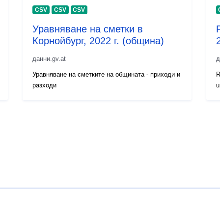
CSV
CSV
CSV
Уравняване на сметки в
Корнойбург, 2022 г. (община)
данни.gv.at
д
Уравняване на сметките на общината - приходи и
R
разходи
u