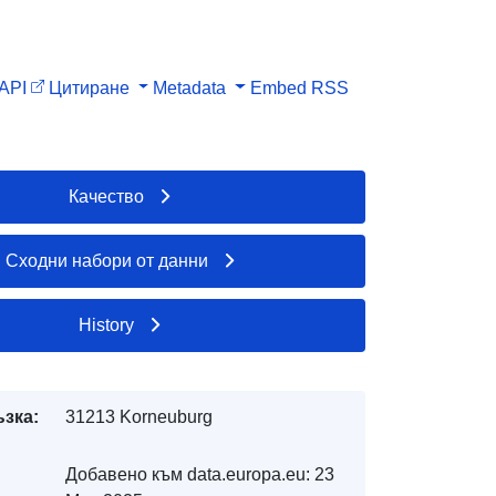
API
Цитиране
Metadata
Embed
RSS
Качество
Сходни набори от данни
History
ъзка:
31213 Korneuburg
Добавено към data.europa.eu:
23