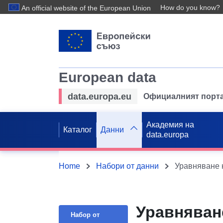
How do you know?
An official website of the European Union
European data
data.europa.eu
Официалният порта
Академия на
Каталог
Данни
data.europa
Home
Набори от данни
Уравняване н
Уравняване
Набор от