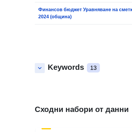
Финансов бюджет Уравняване на сметк
2024 (община)
Keywords
keyboard_arrow_down
13
Сходни набори от данни