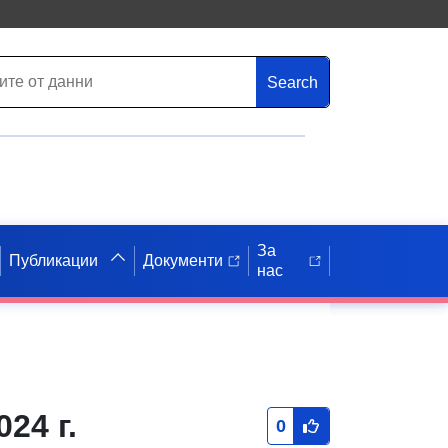
Search
За
Публикации
Документи
нас
24 г.
0