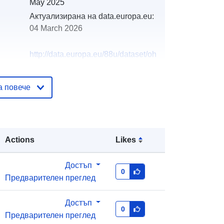
May 2025
Актуализирана на data.europa.eu:
04 March 2026
http://data.europa.eu/88u/dataset/oh
_rechnungsabschluss-korneuburg-
2024-gemeinde
а повече
Actions
Likes
Достъп
0
Предварителен преглед
Достъп
0
Предварителен преглед