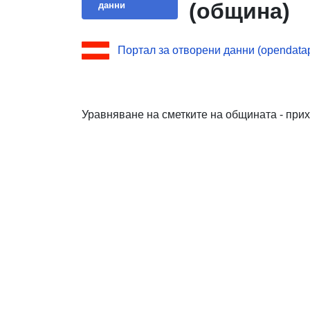
(община)
данни
Портал за отворени данни (opendatapo
Уравняване на сметките на общината - прих