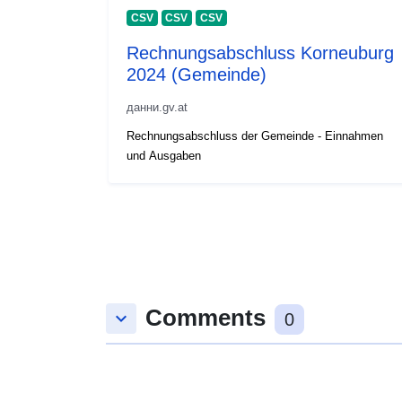
CSV
CSV
CSV
Rechnungsabschluss Korneuburg
2024 (Gemeinde)
данни.gv.at
Rechnungsabschluss der Gemeinde - Einnahmen
und Ausgaben
Comments
keyboard_arrow_down
0