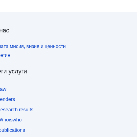
нас
ата мисия, визия и ценности
етин
ги услуги
law
tenders
esearch results
Whoiswho
ublications