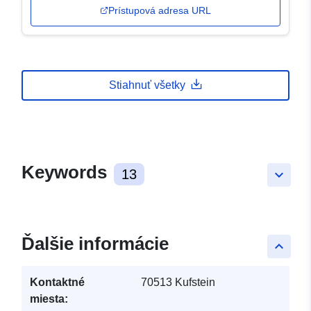
Prístupová adresa URL
Stiahnuť všetky
Keywords
13
keyboard_arrow_down
Ďalšie informácie
keyboard_arrow_up
Kontaktné
70513 Kufstein
miesta: