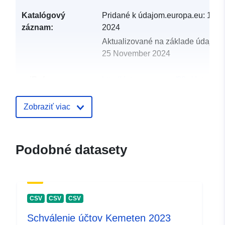
Katalógový
Pridané k údajom.europa.eu:
18 N
záznam:
2024
Aktualizované na základe údajov.
25 November 2024
uriRef:
http://data.europa.eu/88u/dataset
kufstein-2021-gemeinde
Zobraziť viac
Podobné datasety
CSV
CSV
CSV
Schválenie účtov Kemeten 2023