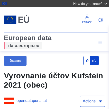
How do you know?
Prihlásiť
European data
data.europa.eu
0
Dataset
Vyrovnanie účtov Kufstein
2021 (obec)
opendataportal.at
Actions