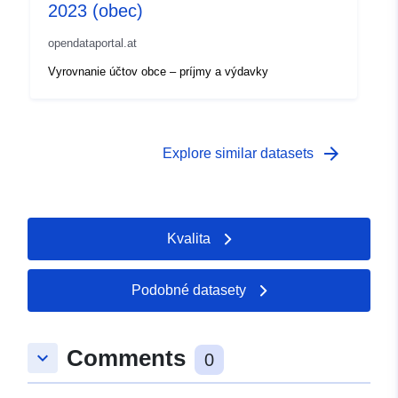
2023 (obec)
opendataportal.at
Vyrovnanie účtov obce – príjmy a výdavky
arrow_forward
Explore similar datasets
Kvalita
Podobné datasety
Comments
keyboard_arrow_down
0