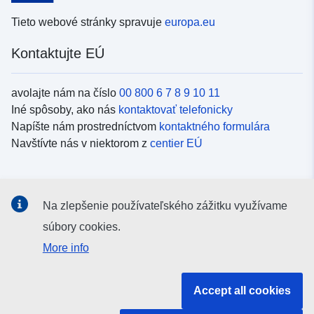
Tieto webové stránky spravuje
europa.eu
Kontaktujte EÚ
avolajte nám na číslo
00 800 6 7 8 9 10 11
Iné spôsoby, ako nás
kontaktovať telefonicky
Napíšte nám prostredníctvom
kontaktného formulára
Navštívte nás v niektorom z
centier EÚ
Sociálne médiá
Na zlepšenie používateľského zážitku využívame
Kanály EÚ na
sociálnych médiách
súbory cookies.
More info
Inštitúcie a orgány EÚ
Accept all cookies