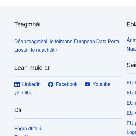
Teagmháil
Eol
Ár m
Déan teagmháil le foireann European Data Portal
Nuac
Liostáil le nuachtlitir
Sei
Lean muid ar
EU 
LinkedIn
Facebook
Youtube
EU 
Other
EU r
Dlí
EU 
EU p
Fógra dlíthiúil
Logá