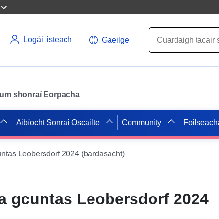
Logáil isteach
Gaeilge
il um shonraí Eorpacha
Aibíocht Sonraí Oscailte
Community
Foilseach
untas Leobersdorf 2024 (bardasacht)
na gcuntas Leobersdorf 2024
)