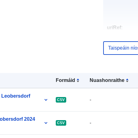
uriRef:
Taispeáin ní
Formáid
Nuashonraithe
s Leobersdorf
-
CSV
eobersdorf 2024
-
CSV