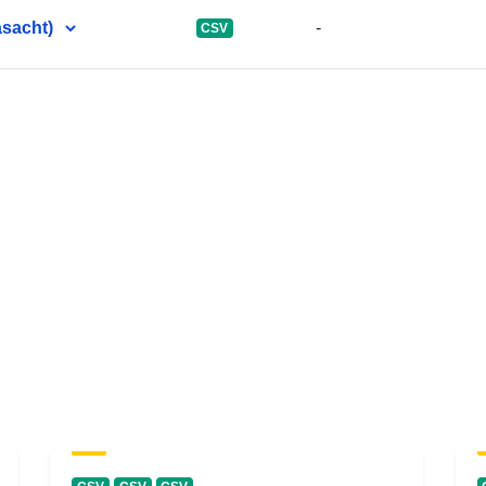
asacht)
-
CSV