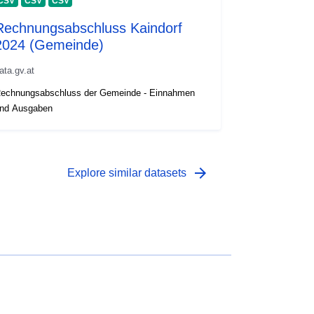
CSV
CSV
CSV
Rechnungsabschluss Kaindorf
2024 (Gemeinde)
ata.gv.at
echnungsabschluss der Gemeinde - Einnahmen
nd Ausgaben
arrow_forward
Explore similar datasets