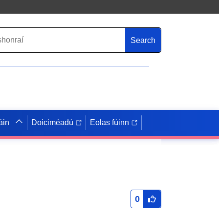
Search
áin
Doiciméadú
Eolas fúinn
0