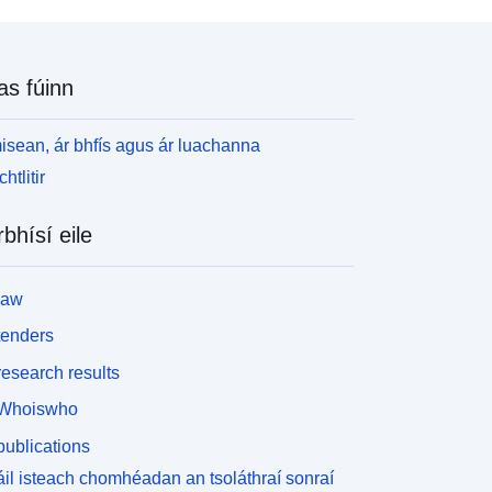
as fúinn
isean, ár bhfís agus ár luachanna
htlitir
rbhísí eile
law
tenders
esearch results
Whoiswho
ublications
il isteach chomhéadan an tsoláthraí sonraí