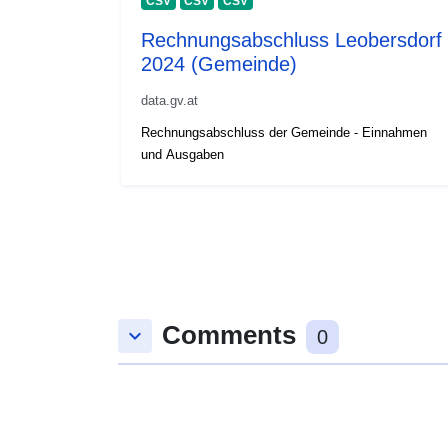
CSV
CSV
CSV
Rechnungsabschluss Leobersdorf
2024 (Gemeinde)
data.gv.at
Rechnungsabschluss der Gemeinde - Einnahmen
und Ausgaben
Comments
keyboard_arrow_down
0