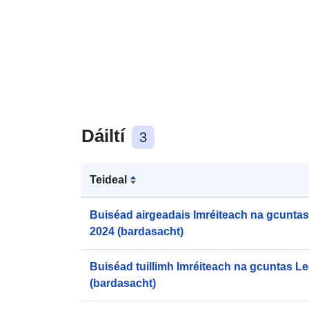
Dáiltí
3
Teideal
Buiséad airgeadais Imréiteach na gcunta
2024 (bardasacht)
Buiséad tuillimh Imréiteach na gcuntas L
(bardasacht)