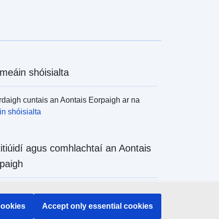
meáin shóisialta
daigh cuntais an Aontais Eorpaigh ar na
n shóisialta
titiúidí agus comhlachtaí an Aontais
paigh
daigh na hinstitiúidí agus na comhlachtaí
 de chuid an Aontais Eorpaigh
cookies
Accept only essential cookies