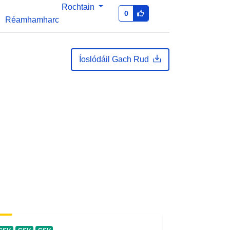
Rochtain
0
Réamhamharc
Íoslódáil Gach Rud