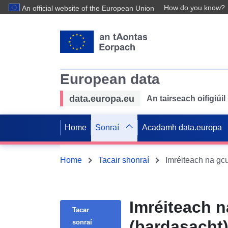
How do you know?
An official website of the European Union
European data
data.europa.eu
An tairseach oifigiú
Home
Sonraí
Acadamh data.europa
Home
Tacair shonraí
Imréiteach na gc
Imréiteach 
Tacar
(bardasacht
sonraí