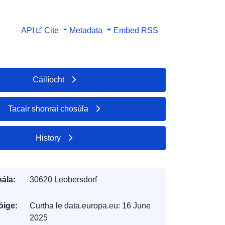
API
Cite
Metadata
Embed
RSS
Cáilíocht
Tacair shonraí chosúla
History
ála:
30620 Leobersdorf
óige:
Curtha le data.europa.eu:
16 June
2025