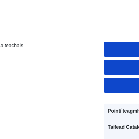
caiteachais
Pointí teagmh
Taifead Catal