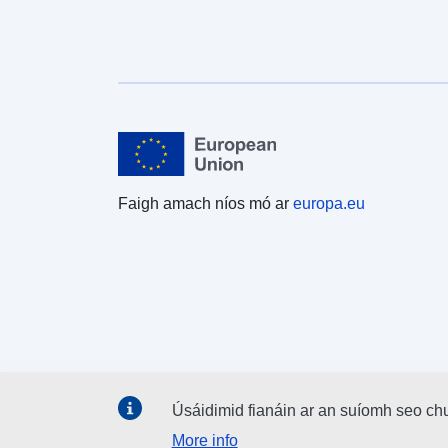
Faigh amach níos mó ar
europa.eu
Úsáidimid fianáin ar an suíomh seo ch
More info