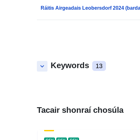
Ráitis Airgeadais Leobersdorf 2024 (bard
Keywords
keyboard_arrow_down
13
Tacair shonraí chosúla