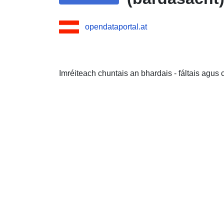
opendataportal.at
Imréiteach chuntais an bhardais - fáltais agus 