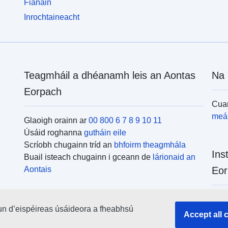
Fianáin
Inrochtaineacht
Teagmháil a dhéanamh leis an Aontas
Na 
Eorpach
Cuar
meái
Glaoigh orainn ar
00 800 6 7 8 9 10 11
Úsáid roghanna
gutháin eile
Scríobh chugainn tríd an
bhfoirm theagmhála
Ins
Buail isteach chugainn i gceann de
lárionaid an
Aontais
Eor
Cuar
un d’eispéireas úsáideora a fheabhsú
uile
Accept all 