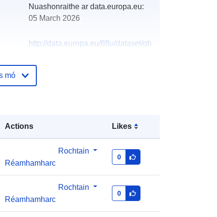
Nuashonraithe ar data.europa.eu:
05 March 2026
http://data.europa.eu/88u/dataset/oh
_rechnungsabschluss-leobersdorf-
2024-gemeinde
os mó
Actions
Likes
Rochtain
0
Réamhamharc
Rochtain
0
Réamhamharc