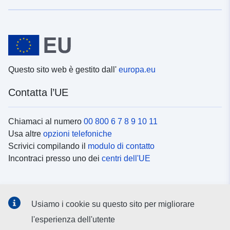
Questo sito web è gestito dall'
europa.eu
Contatta l’UE
Chiamaci al numero
00 800 6 7 8 9 10 11
Usa altre
opzioni telefoniche
Scrivici compilando il
modulo di contatto
Incontraci presso uno dei
centri dell'UE
Social media
Usiamo i cookie su questo sito per migliorare
Cerca i
canali social
l'esperienza dell'utente