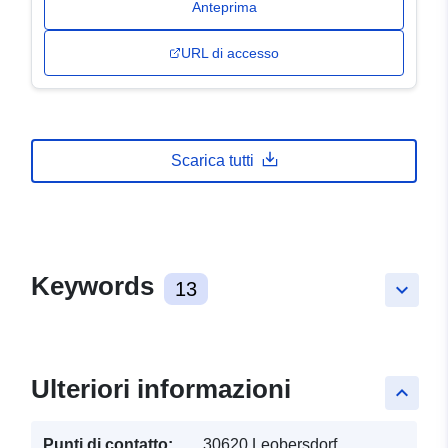
Anteprima
URL di accesso
Scarica tutti
Keywords
13
keyboard_arrow_down
Ulteriori informazioni
keyboard_arrow_up
Punti di contatto:
30620 Leobersdorf