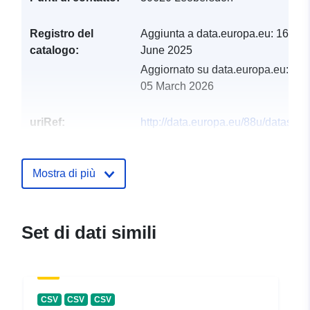
Registro del
Aggiunta a data.europa.eu:
16
catalogo:
June 2025
Aggiornato su data.europa.eu:
05 March 2026
uriRef:
http://data.europa.eu/88u/dataset
leobersdorf-2024-gemeinde
Mostra di più
Set di dati simili
CSV
CSV
CSV