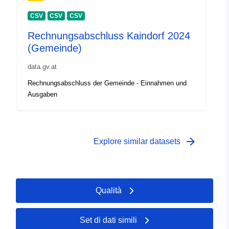
CSV
CSV
CSV
Rechnungsabschluss Kaindorf 2024
(Gemeinde)
data.gv.at
Rechnungsabschluss der Gemeinde - Einnahmen und
Ausgaben
arrow_forward
Explore similar datasets
Qualità
Set di dati simili