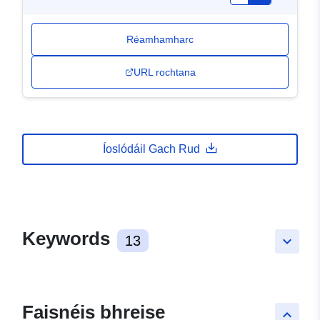
Réamhamharc
URL rochtana
Íoslódáil Gach Rud
Keywords
13
keyboard_arrow_down
Faisnéis bhreise
keyboard_arrow_up