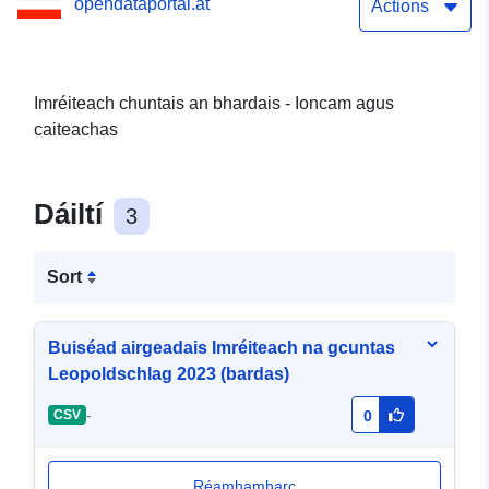
opendataportal.at
Actions
Imréiteach chuntais an bhardais - Ioncam agus
caiteachas
Dáiltí
3
Sort
Buiséad airgeadais Imréiteach na gcuntas
Leopoldschlag 2023 (bardas)
-
CSV
0
Réamhamharc