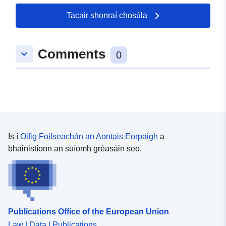
Tacair shonraí chosúla
Comments
keyboard_arrow_down
0
Is í
Oifig Foilseachán an Aontais Eorpaigh
a
bhainistíonn an suíomh gréasáin seo.
Publications Office of the European Union
Law | Data | Publications