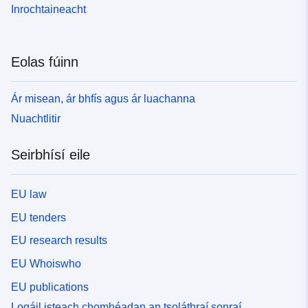
Inrochtaineacht
Eolas fúinn
Ár misean, ár bhfís agus ár luachanna
Nuachtlitir
Seirbhísí eile
EU law
EU tenders
EU research results
EU Whoiswho
EU publications
Logáil isteach chomhéadan an tsoláthraí sonraí