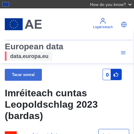
How do you know?
Logáil isteach
European data
data.europa.eu
0
Tacar sonraí
Imréiteach cuntas
Leopoldschlag 2023
(bardas)