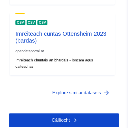
CSV
CSV
CSV
Imréiteach cuntas Ottensheim 2023
(bardas)
opendataportal.at
Imréiteach chuntais an bhardais - Ioncam agus
caiteachas
arrow_forward
Explore similar datasets
Cáilíocht