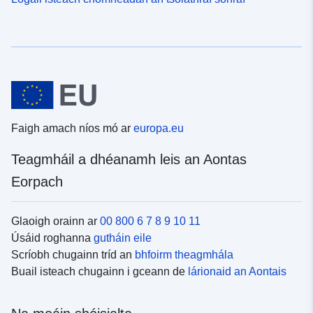
Faigh amach níos mó ar
europa.eu
Teagmháil a dhéanamh leis an Aontas
Eorpach
Glaoigh orainn ar
00 800 6 7 8 9 10 11
Úsáid roghanna
gutháin eile
Scríobh chugainn tríd an
bhfoirm theagmhála
Buail isteach chugainn i gceann de
lárionaid an Aontais