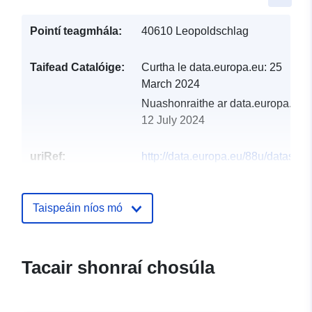
Pointí teagmhála:
40610 Leopoldschlag
Taifead Catalóige:
Curtha le data.europa.eu:
25
March 2024
Nuashonraithe ar data.europa.eu:
12 July 2024
uriRef:
http://data.europa.eu/88u/dataset
leopoldschlag-2023-gemeinde
Taispeáin níos mó
Tacair shonraí chosúla