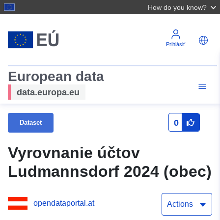
How do you know?
Prihlásiť
European data
data.europa.eu
0
Dataset
Vyrovnanie účtov
Ludmannsdorf 2024 (obec)
opendataportal.at
Actions