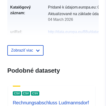
Katalógový
Pridané k údajom.europa.eu:
05 M
záznam:
Aktualizované na základe údajov.
04 March 2026
uriRef:
http://data.europa.eu/88u/dataset
ludmannsdorf-2024-gemeinde
Zobraziť viac
Podobné datasety
CSV
CSV
CSV
Rechnungsabschluss Ludmannsdorf