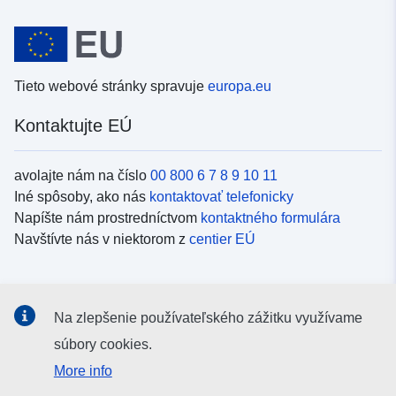
Tieto webové stránky spravuje
europa.eu
Kontaktujte EÚ
avolajte nám na číslo
00 800 6 7 8 9 10 11
Iné spôsoby, ako nás
kontaktovať telefonicky
Napíšte nám prostredníctvom
kontaktného formulára
Navštívte nás v niektorom z
centier EÚ
Sociálne médiá
Na zlepšenie používateľského zážitku využívame
Kanály EÚ na
sociálnych médiách
súbory cookies.
More info