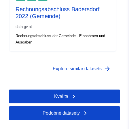
Rechnungsabschluss Badersdorf
2022 (Gemeinde)
data.gv.at
Rechnungsabschluss der Gemeinde - Einnahmen und
Ausgaben
arrow_forward
Explore similar datasets
Kvalita
Podobné datasety