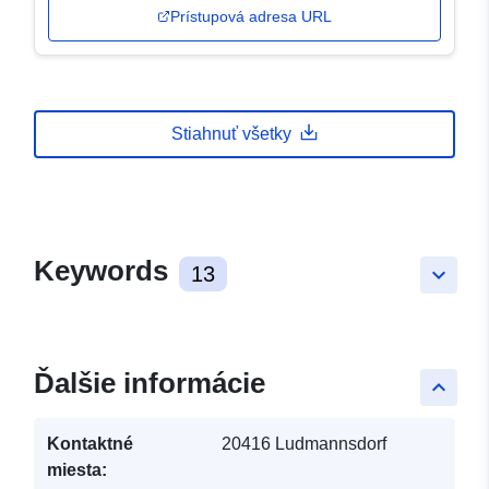
Prístupová adresa URL
Stiahnuť všetky
Keywords
13
keyboard_arrow_down
Ďalšie informácie
keyboard_arrow_up
Kontaktné
20416 Ludmannsdorf
miesta: