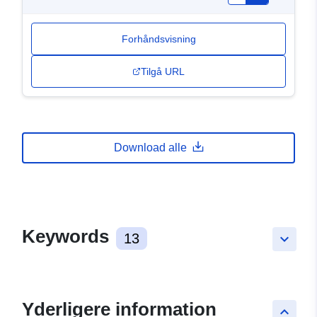
Forhåndsvisning
Tilgå URL
Download alle
Keywords
13
keyboard_arrow_down
Yderligere information
keyboard_arrow_up