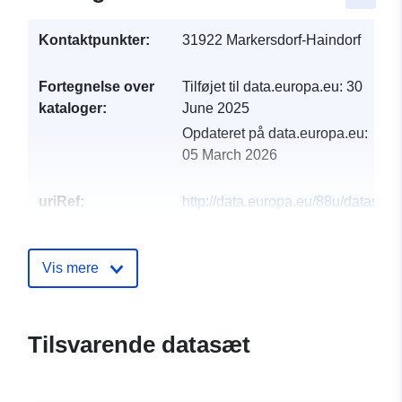
Kontaktpunkter:
31922 Markersdorf-Haindorf
Fortegnelse over
Tilføjet til data.europa.eu:
30
kataloger:
June 2025
Opdateret på data.europa.eu:
05 March 2026
uriRef:
http://data.europa.eu/88u/dataset
markersdorf-haindorf-2024-gemei
Vis mere
Tilsvarende datasæt