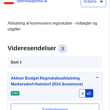
opendataportal.at
Actions
Afslutning af kommunens regnskaber - indtægter og
udgifter
Videresendelser
3
Sort
Aktiver Budget Regnskabsafslutning
Markersdorf-Haindorf 2024 (kommune)
-
CSV
0
Forhåndsvisning