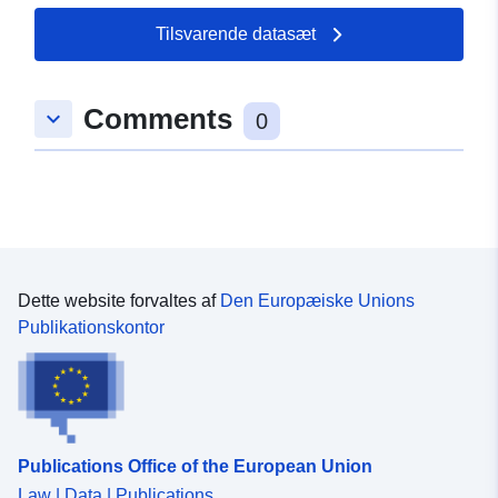
Tilsvarende datasæt
Comments
keyboard_arrow_down
0
Dette website forvaltes af
Den Europæiske Unions
Publikationskontor
Publications Office of the European Union
Law | Data | Publications