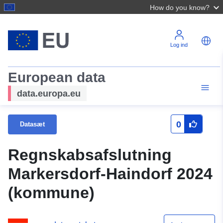
How do you know?
Log ind
European data
data.europa.eu
0
Datasæt
Regnskabsafslutning
Markersdorf-Haindorf 2024
(kommune)