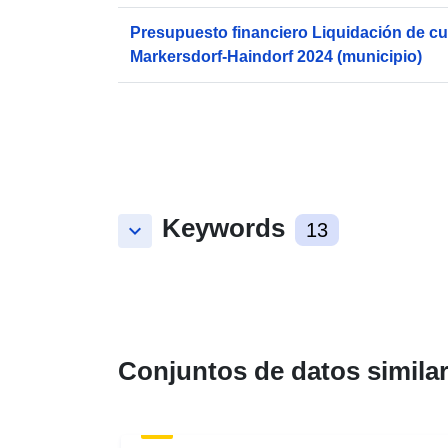
Presupuesto financiero Liquidación de c
Markersdorf-Haindorf 2024 (municipio)
Keywords
keyboard_arrow_down
13
Conjuntos de datos simila