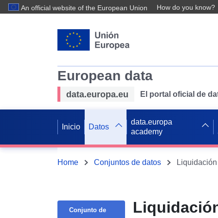
How do you know?
An official website of the European Union
European data
data.europa.eu
El portal oficial de 
data.europa
Inicio
Datos
academy
Home
Conjuntos de datos
Liquidación
Liquidació
Conjunto de