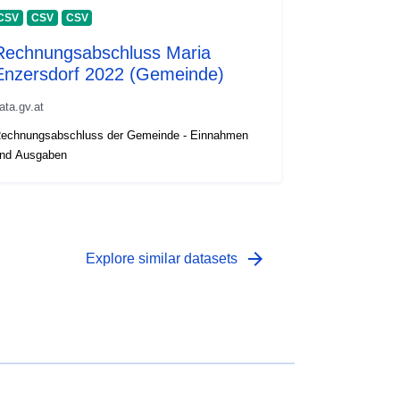
CSV
CSV
CSV
Rechnungsabschluss Maria
Enzersdorf 2022 (Gemeinde)
ata.gv.at
echnungsabschluss der Gemeinde - Einnahmen
nd Ausgaben
arrow_forward
Explore similar datasets