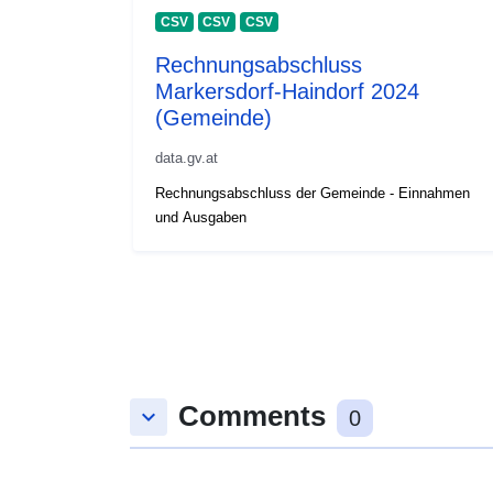
CSV
CSV
CSV
Rechnungsabschluss
Markersdorf-Haindorf 2024
(Gemeinde)
data.gv.at
Rechnungsabschluss der Gemeinde - Einnahmen
und Ausgaben
Comments
keyboard_arrow_down
0