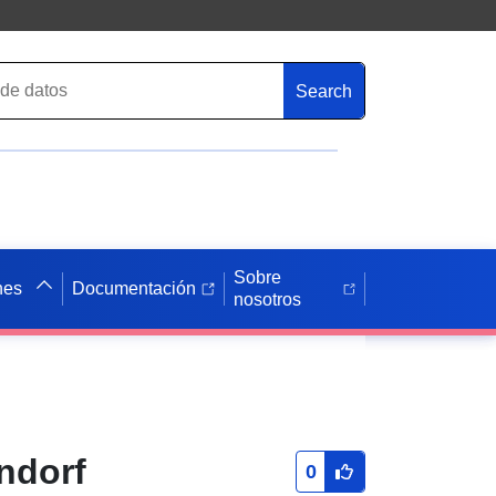
Search
Sobre
nes
Documentación
nosotros
ndorf
0