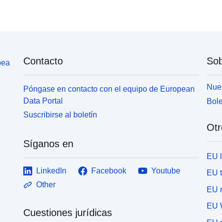
Contacto
Sob
pea
Nues
Póngase en contacto con el equipo de European
Data Portal
Bole
Suscribirse al boletín
Otr
Síganos en
EU 
LinkedIn
Facebook
Youtube
EU 
Other
EU r
EU 
Cuestiones jurídicas