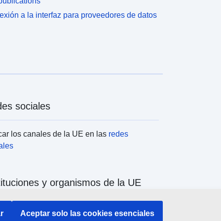
ublications
xión a la interfaz para proveedores de datos
es sociales
ar los canales de la UE en las
redes
ales
tituciones y organismos de la UE
ar todas las instituciones y órganos de la UE
r
Aceptar solo las cookies esenciales