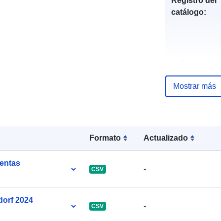
Registro del
catálogo:
uriRef:
Mostrar más
Formato
Actualizado
uentas
-
CSV
dorf 2024
-
CSV