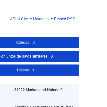
API
Cite
Metadata
Embed
RSS
Calidad
Conjuntos de datos similares
History
31922 Markersdorf-Haindorf