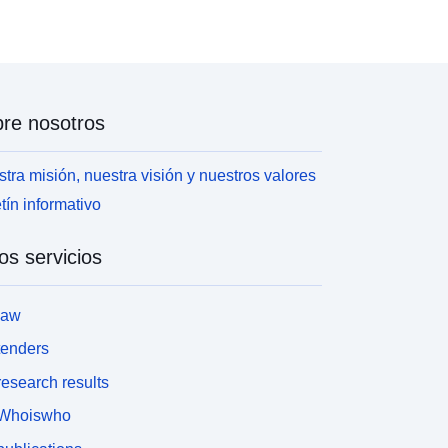
re nosotros
tra misión, nuestra visión y nuestros valores
tín informativo
os servicios
law
tenders
esearch results
Whoiswho