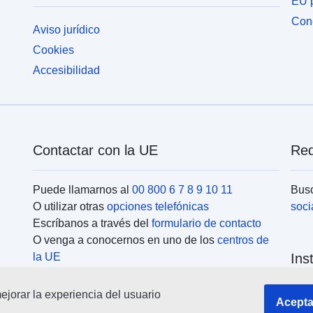
EU p
Cone
Aviso jurídico
Cookies
Accesibilidad
Contactar con la UE
Red
Puede llamarnos al
00 800 6 7 8 9 10 11
Busc
O utilizar otras
opciones telefónicas
soci
Escríbanos a través del
formulario de contacto
O venga a conocernos en uno de los
centros de
la UE
Ins
jorar la experiencia del usuario
Busc
Acepta