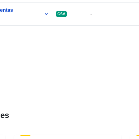
uentas
-
CSV
res