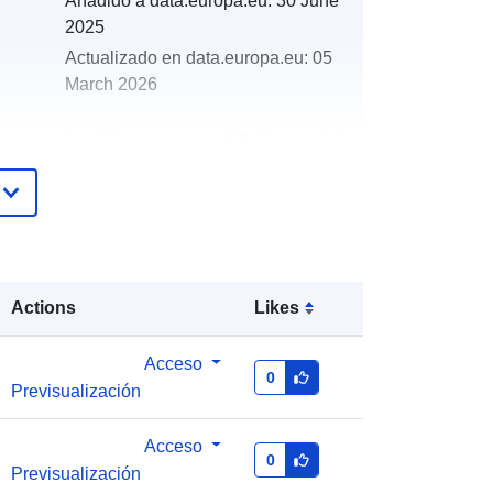
Añadido a data.europa.eu:
30 June
2025
Actualizado en data.europa.eu:
05
March 2026
http://data.europa.eu/88u/dataset/oh
_rechnungsabschluss-markersdorf-
haindorf-2024-gemeinde
Actions
Likes
Acceso
0
Previsualización
Acceso
0
Previsualización