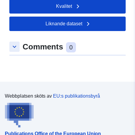
Kvalitet
Liknande dataset
Comments
keyboard_arrow_down
0
Webbplatsen sköts av
EU:s publikationsbyrå
Publications Office of the European Union