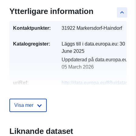
Ytterligare information
keyboard_arrow_up
Kontaktpunkter:
31922 Markersdorf-Haindorf
Katalogregister:
Läggs till i data.europa.eu:
30
June 2025
Uppdaterad på data.europa.eu:
05 March 2026
uriRef:
http://data.europa.eu/88u/dataset
markersdorf-haindorf-2024-gemei
Visa mer
Liknande dataset