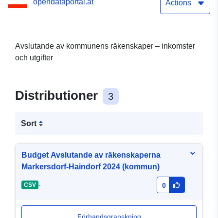
opendataportal.at
Actions
Avslutande av kommunens räkenskaper – inkomster
och utgifter
Distributioner
3
Sort
Budget Avslutande av räkenskaperna
Markersdorf-Haindorf 2024 (kommun)
-
CSV
0
Förhandsgranskning