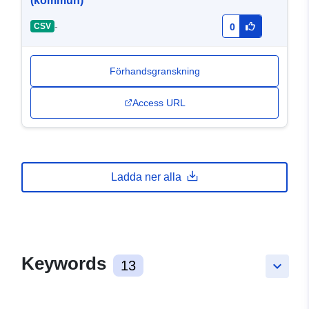
(kommun)
-
CSV
0
Förhandsgranskning
Access URL
Ladda ner alla
Keywords
13
keyboard_arrow_down