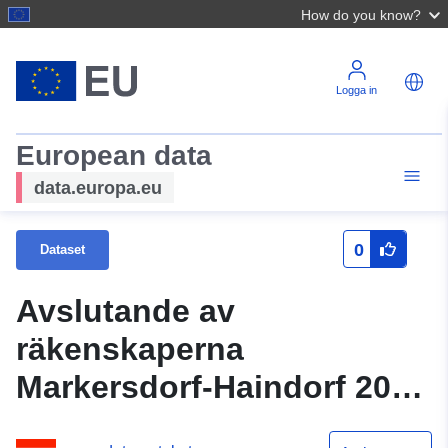
How do you know?
Logga in
European data
data.europa.eu
0
Dataset
Avslutande av
räkenskaperna
Markersdorf-Haindorf 2024
(kommun)