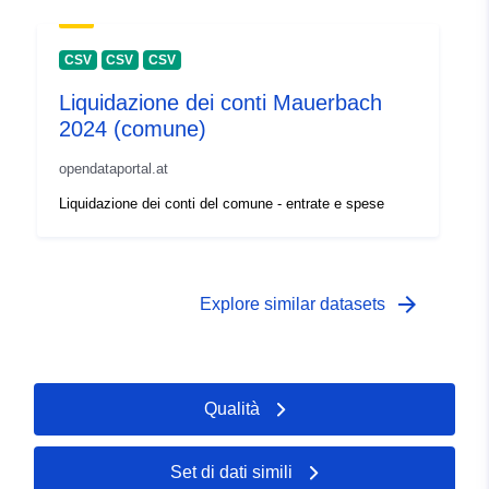
CSV
CSV
CSV
Liquidazione dei conti Mauerbach
2024 (comune)
opendataportal.at
Liquidazione dei conti del comune - entrate e spese
arrow_forward
Explore similar datasets
Qualità
Set di dati simili