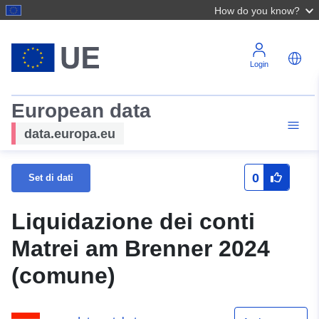
How do you know?
Login
European data
data.europa.eu
0
Set di dati
Liquidazione dei conti
Matrei am Brenner 2024
(comune)