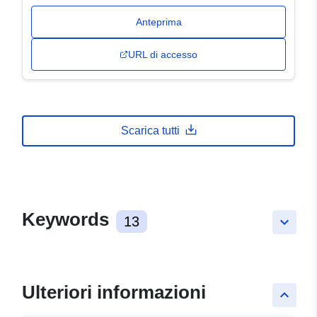
Anteprima
URL di accesso
Scarica tutti
Keywords
13
keyboard_arrow_down
Ulteriori informazioni
keyboard_arrow_up