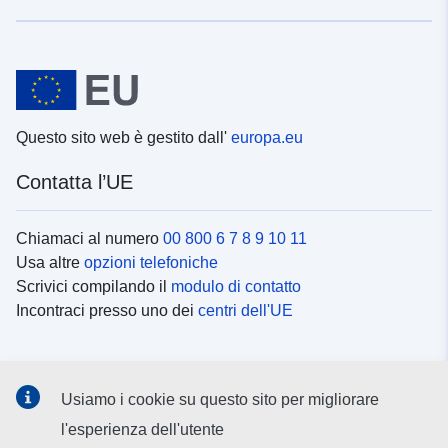
Questo sito web è gestito dall'
europa.eu
Contatta l’UE
Chiamaci al numero
00 800 6 7 8 9 10 11
Usa altre
opzioni telefoniche
Scrivici compilando il
modulo di contatto
Incontraci presso uno dei
centri dell'UE
Social media
Usiamo i cookie su questo sito per migliorare
Cerca i
canali social
l'esperienza dell'utente