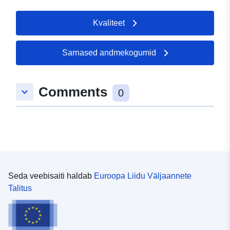
Kvaliteet
Sarnased andmekogumid
Comments
keyboard_arrow_down
0
Seda veebisaiti haldab
Euroopa Liidu Väljaannete
Talitus