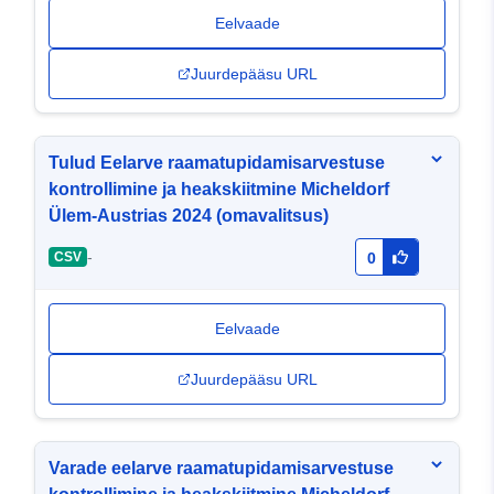
Eelvaade
Juurdepääsu URL
Tulud Eelarve raamatupidamisarvestuse
kontrollimine ja heakskiitmine Micheldorf
Ülem-Austrias 2024 (omavalitsus)
-
CSV
0
Eelvaade
Juurdepääsu URL
Varade eelarve raamatupidamisarvestuse