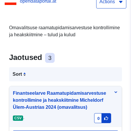
opendataportal.at
Austrias (omavalitsus)
Actions
Omavalitsuse raamatupidamisarvestuse kontrollimine
ja heakskiitmine – tulud ja kulud
Jaotused
3
Sort
Finantseelarve Raamatupidamisarvestuse
kontrollimine ja heakskiitmine Micheldorf
Ülem-Austrias 2024 (omavalitsus)
-
CSV
0