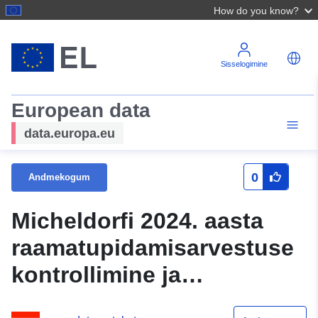
How do you know?
Sisselogimine
European data
data.europa.eu
0
Andmekogum
Micheldorfi 2024. aasta
raamatupidamisarvestuse
kontrollimine ja
heakskiitmine Ülem-