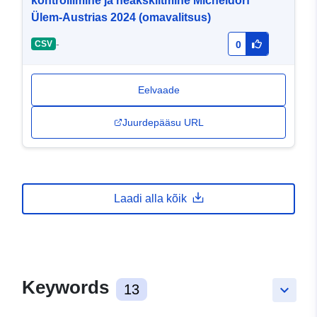
kontrollimine ja heakskiitmine Micheldorf
Ülem-Austrias 2024 (omavalitsus)
-
CSV
0
Eelvaade
Juurdepääsu URL
Laadi alla kõik
Keywords
13
keyboard_arrow_down