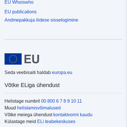
EU Whoiswho
EU publications
Andmepakkuja liidese sisselogimine
Seda veebisaiti haldab
europa.eu
Võtke ELiga ühendust
Helistage numbril
00 800 6 7 8 9 10 11
Muud
helistamisvõimalused
Võtke meiega ühendust
kontaktvormi kaudu
Külastage meid
ELi teabekeskuses