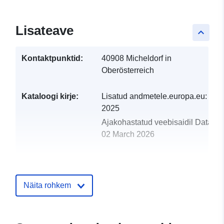
Lisateave
keyboard_arrow_up
Kontaktpunktid:
40908 Micheldorf in
Oberösterreich
Kataloogi kirje:
Lisatud andmetele.europa.eu:
08 A
2025
Ajakohastatud veebisaidil Data.eu
02 March 2026
uriRef:
http://data.europa.eu/88u/dataset
micheldorf-in-oberosterreich-202
Näita rohkem