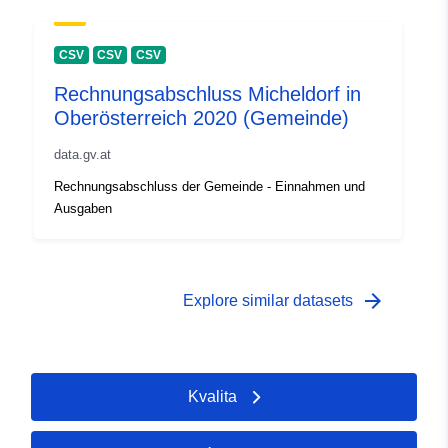
CSV
CSV
CSV
Rechnungsabschluss Micheldorf in
Oberösterreich 2020 (Gemeinde)
data.gv.at
Rechnungsabschluss der Gemeinde - Einnahmen und
Ausgaben
arrow_forward
Explore similar datasets
Kvalita