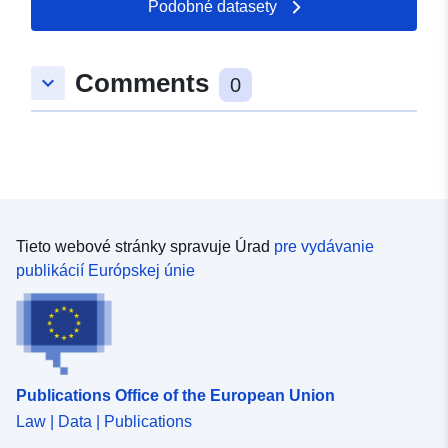
Podobné datasety
Comments
keyboard_arrow_down
0
Tieto webové stránky spravuje Úrad
pre vydávanie
publikácií Európskej únie
Publications Office of the European Union
Law | Data | Publications