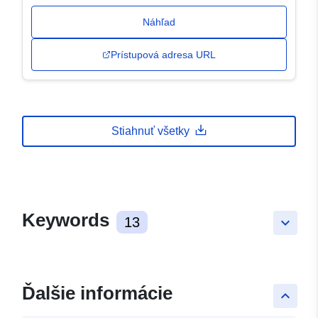
Náhľad
Prístupová adresa URL
Stiahnuť všetky
Keywords
13
keyboard_arrow_down
Ďalšie informácie
keyboard_arrow_up