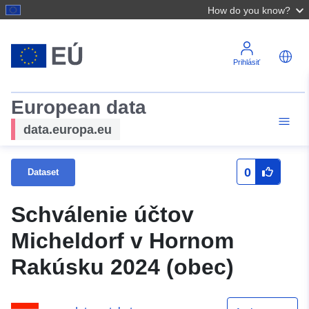
How do you know?
Prihlásiť
European data
data.europa.eu
0
Dataset
Schválenie účtov
Micheldorf v Hornom
Rakúsku 2024 (obec)