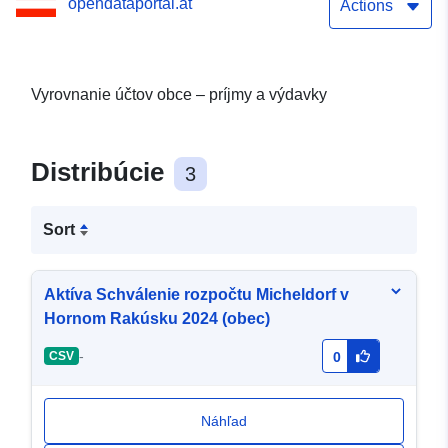
opendataportal.at
Actions
Vyrovnanie účtov obce – príjmy a výdavky
Distribúcie
3
Sort
Aktíva Schválenie rozpočtu Micheldorf v
Hornom Rakúsku 2024 (obec)
-
CSV
0
Náhľad