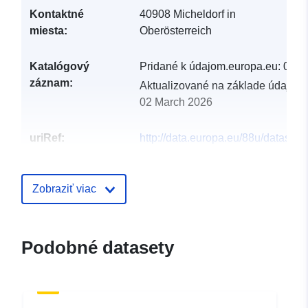
Kontaktné
40908 Micheldorf in
miesta:
Oberösterreich
Katalógový
Pridané k údajom.europa.eu:
08 A
záznam:
Aktualizované na základe údajov.
02 March 2026
uriRef:
http://data.europa.eu/88u/dataset
micheldorf-in-oberosterreich-202
Zobraziť viac
Podobné datasety