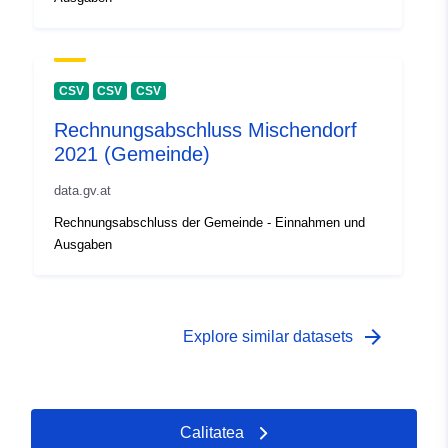
CSV
CSV
CSV
Rechnungsabschluss Mischendorf
2021 (Gemeinde)
data.gv.at
Rechnungsabschluss der Gemeinde - Einnahmen und
Ausgaben
arrow_forward
Explore similar datasets
Calitatea