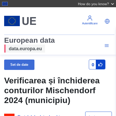
How do you know?
Autentificare
European data
data.europa.eu
0
Set de date
Verificarea și închiderea
conturilor Mischendorf
2024 (municipiu)