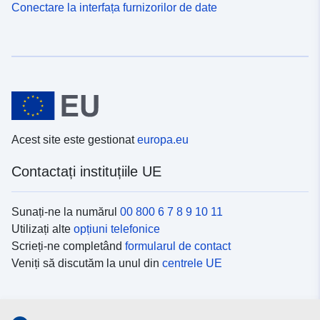
Conectare la interfața furnizorilor de date
Acest site este gestionat
europa.eu
Contactați instituțiile UE
Sunați-ne la numărul
00 800 6 7 8 9 10 11
Utilizați alte
opțiuni telefonice
Scrieți-ne completând
formularul de contact
Veniți să discutăm la unul din
centrele UE
Platformele de comunicare socială