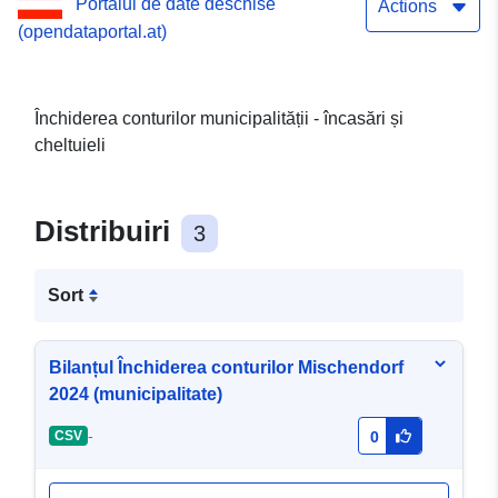
Portalul de date deschise
Actions
(opendataportal.at)
Închiderea conturilor municipalității - încasări și
cheltuieli
Distribuiri
3
Sort
Bilanțul Închiderea conturilor Mischendorf
2024 (municipalitate)
-
CSV
0