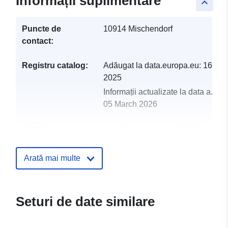
Informații suplimentare
keyboard_arrow_up
Puncte de
10914 Mischendorf
contact:
Registru catalog:
Adăugat la data.europa.eu:
16 Jun
2025
Informații actualizate la data a.eur
05 March 2026
uriRef:
http://data.europa.eu/88u/dataset
mischendorf-2024-gemeinde
Arată mai multe
Seturi de date similare