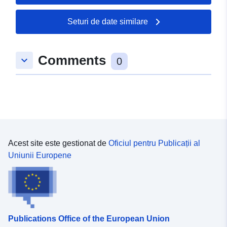
Seturi de date similare
Comments
keyboard_arrow_down
0
Acest site este gestionat de
Oficiul pentru Publicații al
Uniunii Europene
Publications Office of the European Union