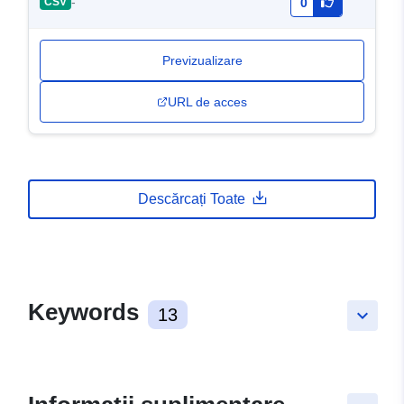
-
CSV
0
Previzualizare
URL de acces
Descărcați Toate
Keywords
13
keyboard_arrow_down