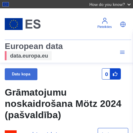
How do you know?
Pieteikties
European data
data.europa.eu
0
Datu kopa
Grāmatojumu
noskaidrošana Mötz 2024
(pašvaldība)