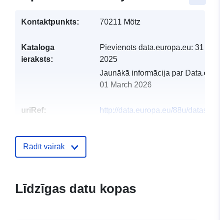
Kontaktpunkts:
70211 Mötz
Kataloga
Pievienots data.europa.eu:
31 Mar
ieraksts:
2025
Jaunākā informācija par Data.euro
01 March 2026
uriRef:
http://data.europa.eu/88u/dataset
motz-2024-gemeinde
Rādīt vairāk
Līdzīgas datu kopas