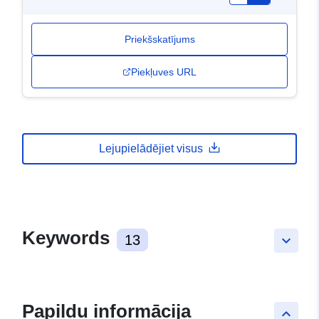
Priekšskatījums
Piekļuves URL
Lejupielādējiet visus
Keywords
13
keyboard_arrow_down
Papildu informācija
keyboard_arrow_up