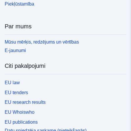
Piekļūstamība
Par mums
Mūsu mērķis, redzējums un vērtības
E-jaunumi
Citi pakalpojumi
EU law
EU tenders
EU research results
EU Whoiswho
EU publications
Datu sniedzēja saskarne (pieteikšanās)