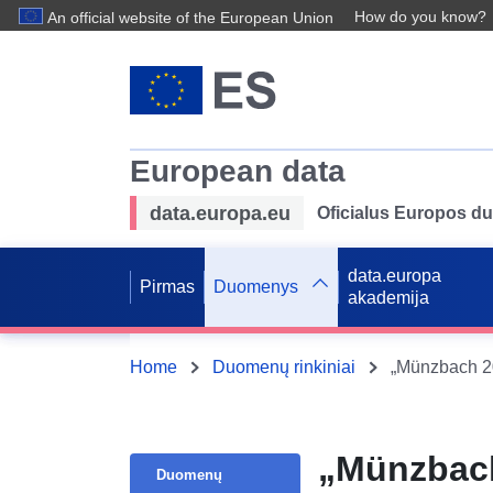
How do you know?
An official website of the European Union
European data
data.europa.eu
Oficialus Europos d
data.europa
Pirmas
Duomenys
akademija
Home
Duomenų rinkiniai
„Münzbach 20
„Münzbach
Duomenų