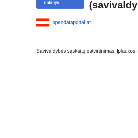
(savivaldy
rinkinys
opendataportal.at
Savivaldybės sąskaitų patvirtinimas. Įplaukos i