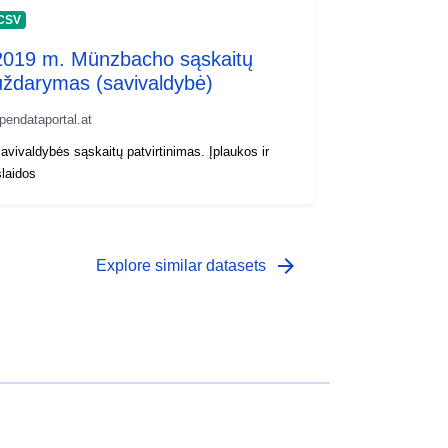
CSV
2019 m. Münzbacho sąskaitų
uždarymas (savivaldybė)
pendataportal.at
avivaldybės sąskaitų patvirtinimas. Įplaukos ir
šlaidos
arrow_forward
Explore similar datasets