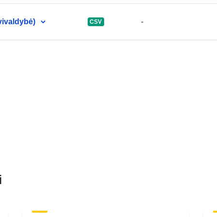
vivaldybė)
-
CSV
i