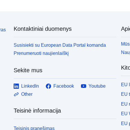
Kontaktiniai duomenys
Ap
ras
Mūsų
Susisiekti su European Data Portal komanda
Nauj
Prenumeruoti naujienlaiškį
Kit
Sekite mus
EU 
LinkedIn
Facebook
Youtube
EU 
Other
EU r
Teisinė informacija
EU 
EU p
Teisinis pranešimas