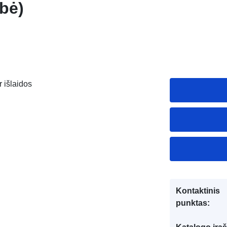
bė)
r išlaidos
Kontaktinis
punktas: