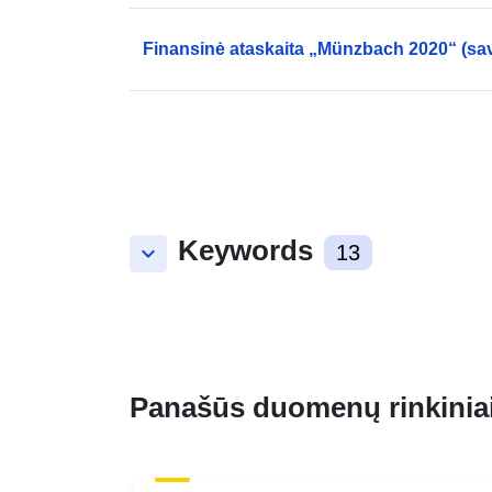
Finansinė ataskaita „Münzbach 2020“ (sa
Keywords
keyboard_arrow_down
13
Panašūs duomenų rinkinia