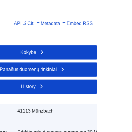
API
Cit.
Metadata
Embed
RSS
Kokybė
Panašūs duomenų rinkiniai
History
41113 Münzbach