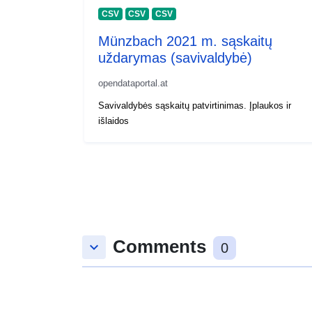
CSV
CSV
CSV
Münzbach 2021 m. sąskaitų
uždarymas (savivaldybė)
opendataportal.at
Savivaldybės sąskaitų patvirtinimas. Įplaukos ir
išlaidos
Comments
keyboard_arrow_down
0