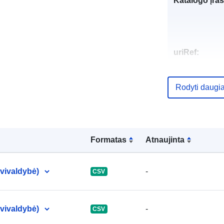
Katalogo įraš
uriRef:
Rodyti daugi
Formatas
Atnaujinta
vivaldybė)
-
CSV
vivaldybė)
-
CSV