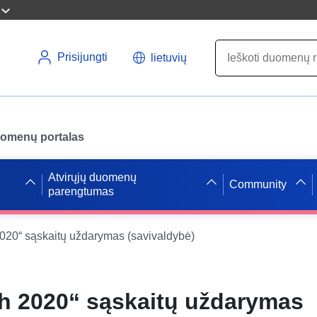
Prisijungti
lietuvių
uomenų portalas
Atvirųjų duomenų
Community
parengtumas
20“ sąskaitų uždarymas (savivaldybė)
 2020“ sąskaitų uždarymas