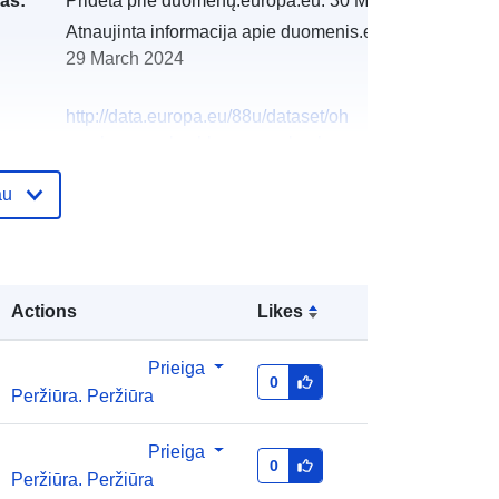
as:
Pridėta prie duomenų.europa.eu:
30 March 2022
Atnaujinta informacija apie duomenis.europa.eu:
29 March 2024
http://data.europa.eu/88u/dataset/oh
_rechnungsabschluss-munzbach-
2020-gemeinde
au
Actions
Likes
Prieiga
0
Peržiūra. Peržiūra
Prieiga
0
Peržiūra. Peržiūra