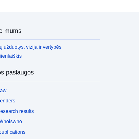
ie mums
 užduotys, vizija ir vertybės
ienlaiškis
os paslaugos
law
tenders
esearch results
Whoiswho
ublications