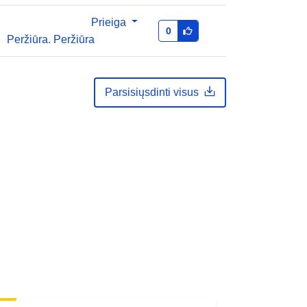
Prieiga
0
Peržiūra. Peržiūra
Parsisiųsdinti visus