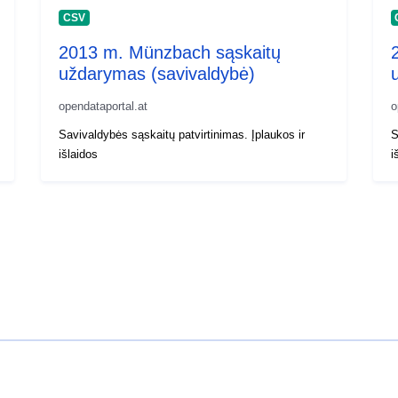
CSV
2013 m. Münzbach sąskaitų
uždarymas (savivaldybė)
opendataportal.at
o
Savivaldybės sąskaitų patvirtinimas. Įplaukos ir
S
išlaidos
i