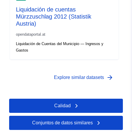
Liquidación de cuentas
Mürzzuschlag 2012 (Statistik
Austria)
opendataportal.at
Liquidación de Cuentas del Municipio — Ingresos y
Gastos
arrow_forward
Explore similar datasets
Calidad
Conjuntos de datos similares