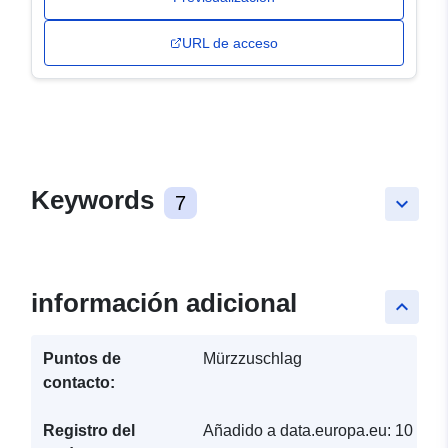
URL de acceso
Keywords
7
keyboard_arrow_down
información adicional
keyboard_arrow_up
Puntos de
Mürzzuschlag
contacto:
Registro del
Añadido a data.europa.eu:
10