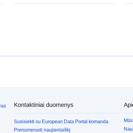
Kontaktiniai duomenys
Ap
ras
Mūsų
Susisiekti su European Data Portal komanda
Nauj
Prenumeruoti naujienlaiškį