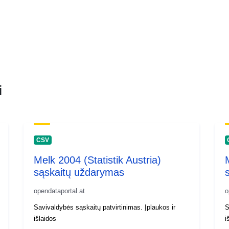
i
CSV
Melk 2004 (Statistik Austria)
sąskaitų uždarymas
opendataportal.at
o
Savivaldybės sąskaitų patvirtinimas. Įplaukos ir
S
išlaidos
i