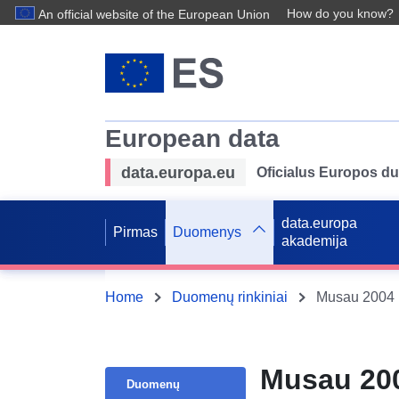
How do you know?
An official website of the European Union
European data
data.europa.eu
Oficialus Europos d
data.europa
Pirmas
Duomenys
akademija
Home
Duomenų rinkiniai
Musau 2004 (
Musau 2004
Duomenų