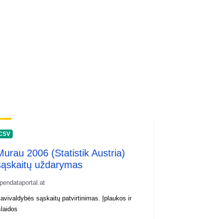
CSV
Murau 2006 (Statistik Austria)
sąskaitų uždarymas
pendataportal.at
avivaldybės sąskaitų patvirtinimas. Įplaukos ir
šlaidos