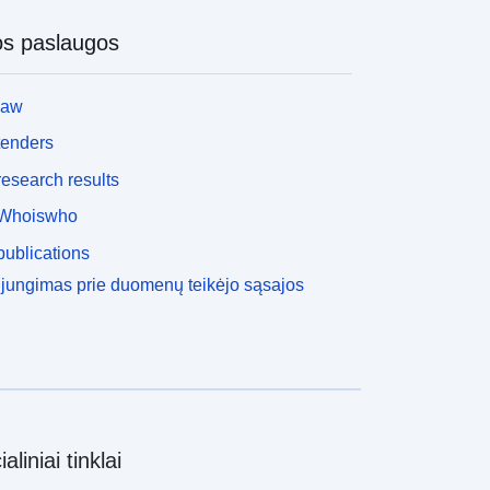
os paslaugos
law
tenders
esearch results
Whoiswho
ublications
ijungimas prie duomenų teikėjo sąsajos
aliniai tinklai