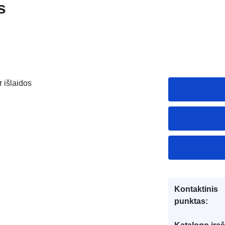
s
r išlaidos
Kontaktinis
punktas: