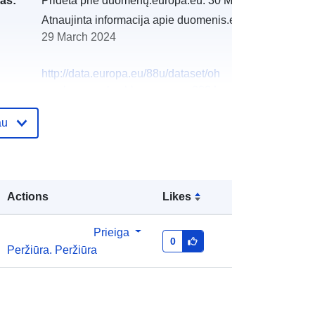
as:
Pridėta prie duomenų.europa.eu:
30 March 2022
Atnaujinta informacija apie duomenis.europa.eu:
29 March 2024
http://data.europa.eu/88u/dataset/oh
_rechnungsabschluss-musau-2004
au
Actions
Likes
Prieiga
0
Peržiūra. Peržiūra