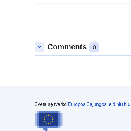
Comments
keyboard_arrow_down
0
Svetainę tvarko
Europos Sąjungos leidinių biu