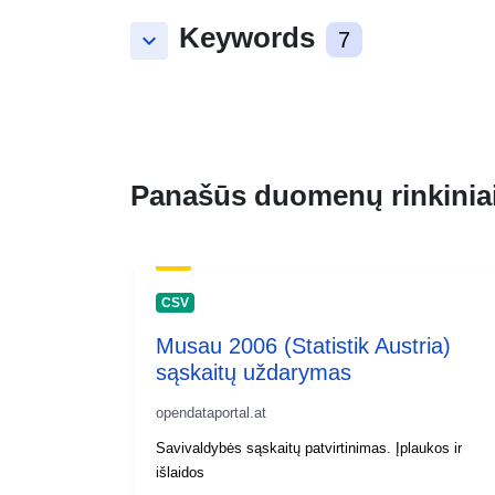
Keywords
keyboard_arrow_down
7
Panašūs duomenų rinkinia
CSV
Musau 2006 (Statistik Austria)
sąskaitų uždarymas
opendataportal.at
Savivaldybės sąskaitų patvirtinimas. Įplaukos ir
išlaidos