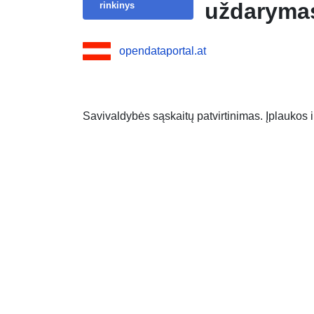
uždaryma
rinkinys
opendataportal.at
Savivaldybės sąskaitų patvirtinimas. Įplaukos i