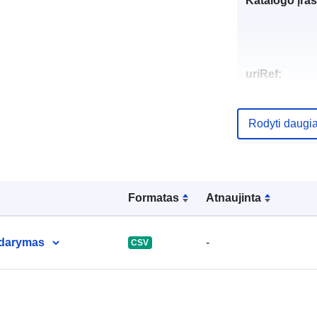
Katalogo įraš
uriRef:
Rodyti daugi
Formatas
Atnaujinta
uždarymas
-
CSV