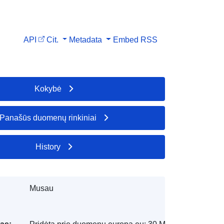
API
Cit.
Metadata
Embed
RSS
Kokybė
Panašūs duomenų rinkiniai
History
Musau