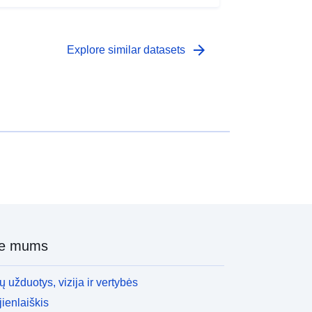
arrow_forward
Explore similar datasets
ie mums
 užduotys, vizija ir vertybės
ienlaiškis