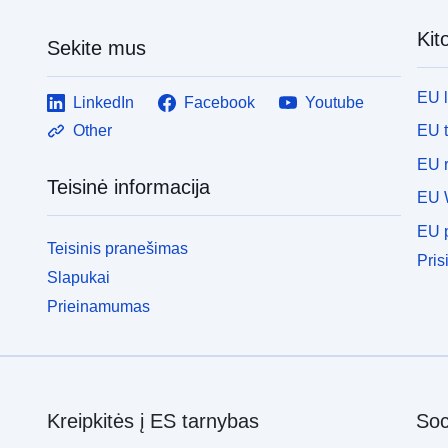
Kit
Sekite mus
EU 
LinkedIn
Facebook
Youtube
EU 
Other
EU r
Teisinė informacija
EU 
EU p
Teisinis pranešimas
Pris
Slapukai
Prieinamumas
Kreipkitės į ES tarnybas
Soci