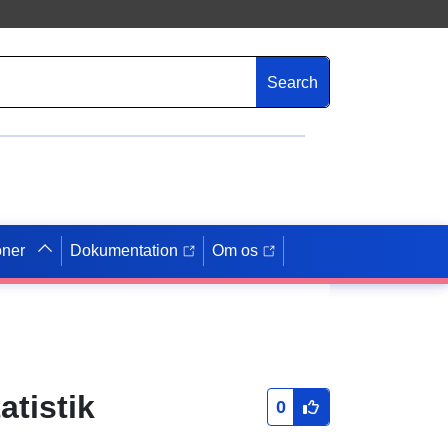
Search
oner
Dokumentation
Om os
atistik
0