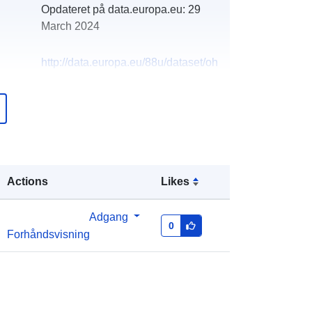
Opdateret på data.europa.eu:
29
March 2024
http://data.europa.eu/88u/dataset/oh
_rechnungsabschluss-musau-2008
Actions
Likes
Adgang
0
Forhåndsvisning