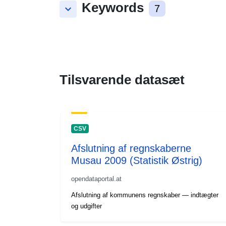
Keywords
keyboard_arrow_down
7
Tilsvarende datasæt
CSV
Afslutning af regnskaberne
Musau 2009 (Statistik Østrig)
opendataportal.at
Afslutning af kommunens regnskaber — indtægter
og udgifter