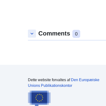
Comments
keyboard_arrow_down
0
Dette website forvaltes af
Den Europæiske
Unions Publikationskontor