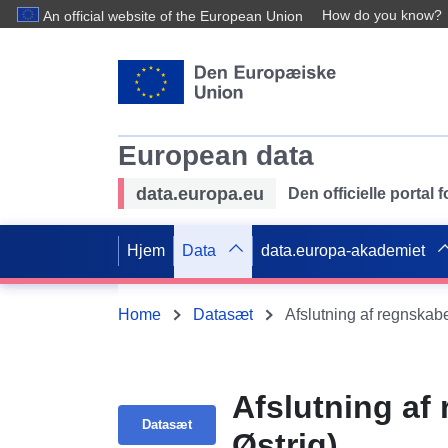
How do you know?
An official website of the European Union
European data
data.europa.eu
Den officielle portal
Hjem
Data
data.europa-akademiet
Home
Datasæt
Afslutning af regnskab
Afslutning af
Datasæt
Østrig)