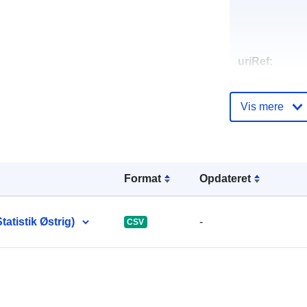
uriRef:
Vis mere
Format
Opdateret
atistik Østrig)
-
CSV