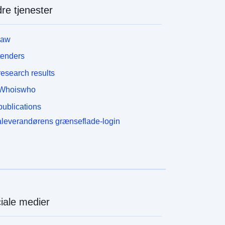
re tjenester
law
tenders
esearch results
Whoiswho
ublications
leverandørens grænseflade-login
iale medier