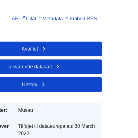
API
Citat
Metadata
Embed
RSS
Kvalitet
Tilsvarende datasæt
History
er:
Musau
over
Tilføjet til data.europa.eu:
30 March
2022