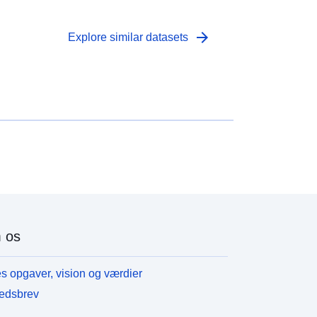
arrow_forward
Explore similar datasets
 os
s opgaver, vision og værdier
edsbrev