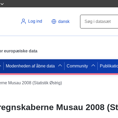
Log ind
dansk
 for europæiske data
Modenheden af åbne data
Community
Publikati
erne Musau 2008 (Statistik Østrig)
 regnskaberne Musau 2008 (St