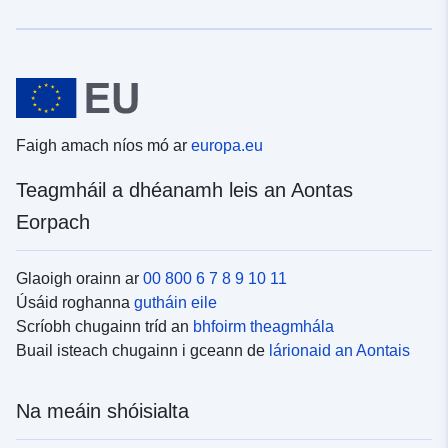
Faigh amach níos mó ar
europa.eu
Teagmháil a dhéanamh leis an Aontas
Eorpach
Glaoigh orainn ar
00 800 6 7 8 9 10 11
Úsáid roghanna
gutháin eile
Scríobh chugainn tríd an
bhfoirm theagmhála
Buail isteach chugainn i gceann de
lárionaid an Aontais
Na meáin shóisialta