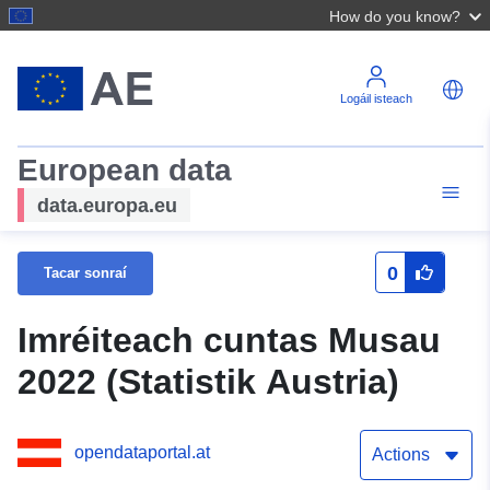
How do you know?
Logáil isteach
European data
data.europa.eu
0
Tacar sonraí
Imréiteach cuntas Musau
2022 (Statistik Austria)
opendataportal.at
Actions