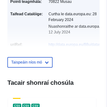
Pointí teagmhála:
70822 Musau
Taifead Catalóige:
Curtha le data.europa.eu:
28
February 2024
Nuashonraithe ar data.europa.eu:
12 July 2024
uriRef:
http://data.europa.eu/88u/dataset
musau-2022-statistik-austria
Taispeáin níos mó
Tacair shonraí chosúla
CSV
CSV
CSV