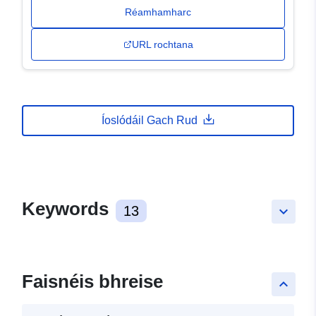
Réamhamharc
URL rochtana
Íoslódáil Gach Rud
Keywords
13
keyboard_arrow_down
Faisnéis bhreise
keyboard_arrow_up