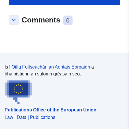
Comments
keyboard_arrow_down
0
Is í
Oifig Foilseachán an Aontais Eorpaigh
a
bhainistíonn an suíomh gréasáin seo.
Publications Office of the European Union
Law | Data | Publications