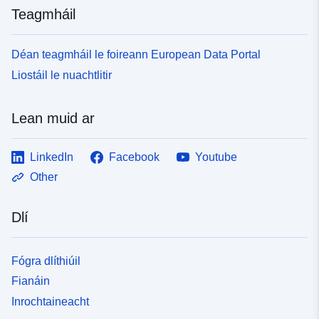
Teagmháil
Déan teagmháil le foireann European Data Portal
Liostáil le nuachtlitir
Lean muid ar
LinkedIn
Facebook
Youtube
Other
Dlí
Fógra dlíthiúil
Fianáin
Inrochtaineacht