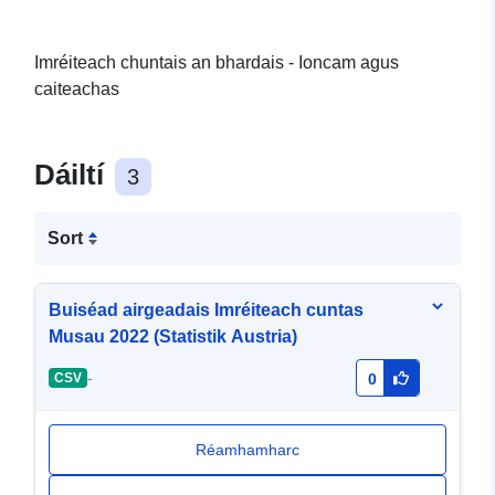
Imréiteach chuntais an bhardais - Ioncam agus
caiteachas
Dáiltí
3
Sort
Buiséad airgeadais Imréiteach cuntas
Musau 2022 (Statistik Austria)
-
CSV
0
Réamhamharc