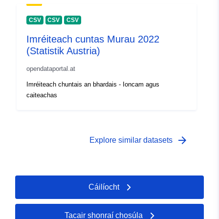
CSV
CSV
CSV
Imréiteach cuntas Murau 2022
(Statistik Austria)
opendataportal.at
Imréiteach chuntais an bhardais - Ioncam agus
caiteachas
arrow_forward
Explore similar datasets
Cáilíocht
Tacair shonraí chosúla