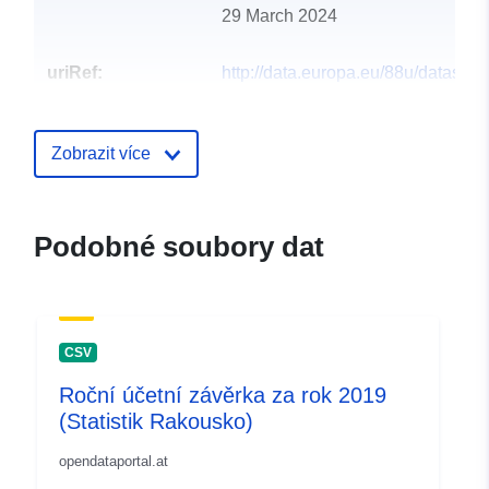
29 March 2024
uriRef:
http://data.europa.eu/88u/dataset
mutters-2019-statistik-austria
Zobrazit více
Podobné soubory dat
CSV
Roční účetní závěrka za rok 2019
(Statistik Rakousko)
opendataportal.at