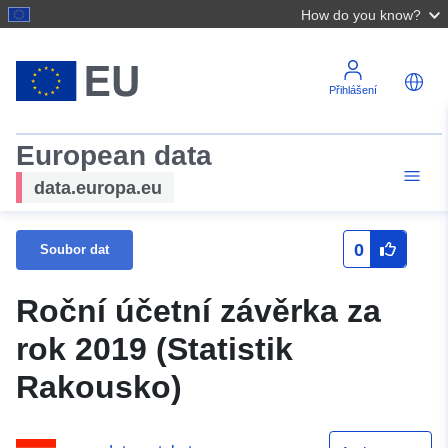
How do you know?
Přihlášení
European data
data.europa.eu
0
Soubor dat
Roční účetní závěrka za
rok 2019 (Statistik
Rakousko)