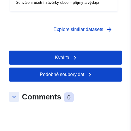
Schválení účetní závěrky obce – příjmy a výdaje
arrow_forward
Explore similar datasets
Kvalita
Podobné soubory dat
Comments
keyboard_arrow_down
0