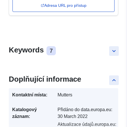
Adresa URL pro přístup
Keywords
7
keyboard_arrow_down
Doplňující informace
keyboard_arrow_up
Kontaktní místa:
Mutters
Katalogový
Přidáno do data.europa.eu:
záznam:
30 March 2022
Aktualizace údajů.europa.eu: